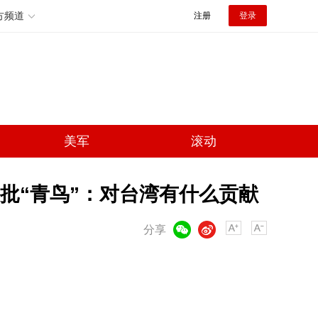
方频道
注册
登录
美军
滚动
批“青鸟”：对台湾有什么贡献
微信
微博
分享