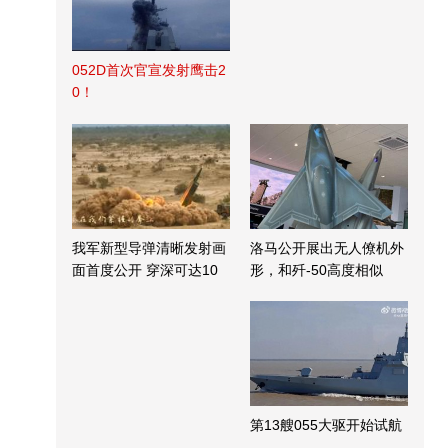
052D首次官宣发射鹰击2
0！
我军新型导弹清晰发射画
洛马公开展出无人僚机外
面首度公开 穿深可达10
形，和歼-50高度相似
米
第13艘055大驱开始试航