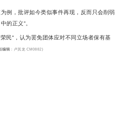
反噬为例，批评如今类似事件再现，反而只会削弱
中的正义”。
老荣民”，认为罢免团体应对不同立场者保有基
任编辑
：
卢其龙 CM0882
)