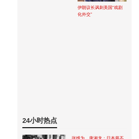
伊朗议长讽刺美国“戏剧
化外交”
24小时热点
张维为、唐湘龙：日本最不