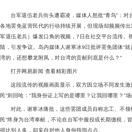
台军退伍老兵街头遭霸凌，媒体人怒批“青鸟”：对
各地罢免蓝营民代的行动持续开展，但现场却频频传出
军退伍老兵）爆发口角的视频，7日在社交平台流传。视
陆，引发争议。岛内媒体人谢寒冰9日批评罢免团体“就
湾的，还想攀龙附凤，对台湾的贡献到底是什么？”
打开网易新闻 查看精彩图片
这段流传的视频画面显示，双方因立场不同发生激烈
民”则回呛：“我身份证上写的是哪里？让我回哪里？”
对此，谢寒冰痛批，这些罢团成员自称志工、不领
民”终身为台湾奉献，不论在台军中服役或长期缴税，
得比别人多，却妄自对他人身份指指点点。