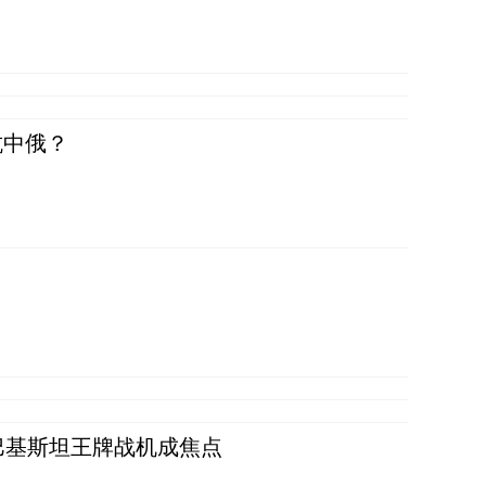
抗中俄？
 巴基斯坦王牌战机成焦点