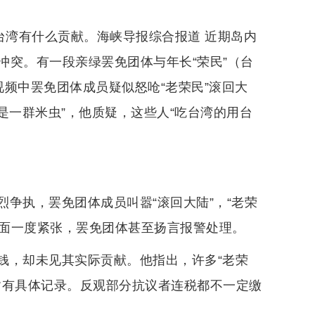
台湾有什么贡献。海峡导报综合报道 近期岛内
冲突。有一段亲绿罢免团体与年长“荣民”（台
频中罢免团体成员疑似怒呛“老荣民”滚回大
是一群米虫”，他质疑，这些人“吃台湾的用台
争执，罢免团体成员叫嚣“滚回大陆”，“老荣
场面一度紧张，罢免团体甚至扬言报警处理。
钱，却未见其实际贡献。他指出，许多“老荣
皆有具体记录。反观部分抗议者连税都不一定缴