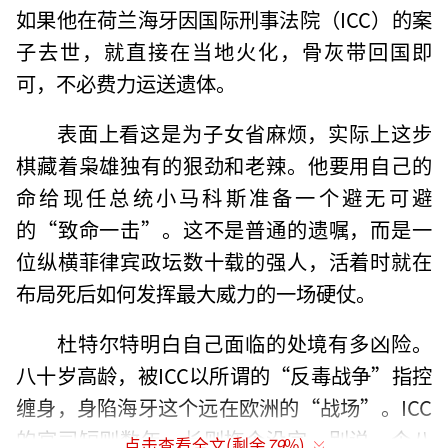
如果他在荷兰海牙因国际刑事法院（ICC）的案
子去世，就直接在当地火化，骨灰带回国即
可，不必费力运送遗体。
表面上看这是为子女省麻烦，实际上这步
棋藏着枭雄独有的狠劲和老辣。他要用自己的
命给现任总统小马科斯准备一个避无可避
的“致命一击”。这不是普通的遗嘱，而是一
位纵横菲律宾政坛数十载的强人，活着时就在
布局死后如何发挥最大威力的一场硬仗。
杜特尔特明白自己面临的处境有多凶险。
八十岁高龄，被ICC以所谓的“反毒战争”指控
缠身，身陷海牙这个远在欧洲的“战场”。ICC
的官司短则数年，长则拖个没完，别说一个八
点击查看全文(剩余
79
%)