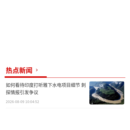
时支持率爆表的强势总统，即便争议缠身，他
要是过世，按道理够格进国家英雄陵园，国葬
待遇、万人送行都可能安排上。但遗愿选择
了“火化、带骨灰回国”，瞬间就把“麻
烦”的级别大大降低了吗？表面上看起来是这
样，但实际上遗体回国的繁琐程序、高额花费
以及随之而来的铺天盖地的公众哀悼情绪，其
热点新闻
形成的舆论冲击力，尤其是对政敌的杀伤力，
远远大于低调地接一盒骨灰回家。
如何看待印度打听雅下水电项目细节 刺
探情报引发争议
莎拉表示不情愿父亲火葬，这不仅仅是女
2026-08-09 10:04:52
儿的心痛，更是向所有人传递一种情绪上的落
差感，他本应得到隆重国葬，却被迫连完整归
葬都成为一种奢望！这种强烈的对比一旦被舆