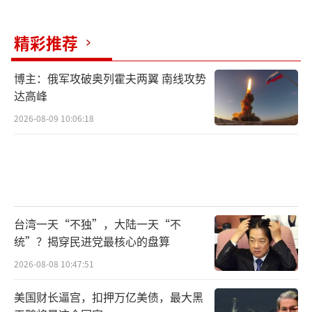
义”、“恩将仇报”、“把曾经扶自己家族进
英雄陵园的恩人送进异国囚笼害死”这些标签
精彩推荐
足以把小马科斯牢牢钉在道德耻辱柱上。
博主：俄军攻破奥列霍夫两翼 南线攻势
菲律宾家族政治本质上是赤裸裸的利益结
达高峰
盟与分裂，但在面向普罗大众争取支持
2026-08-09 10:06:18
时，“人情”、“恩义”永远是最能煽动人心
的武器。杜特尔特一家深谙此道。老杜用“遗
愿”来操作，莎拉在接受采访时看似不经意地
流露出对父亲未来的担忧和对老宅等具体问题
的焦虑，不断强化着老杜被“迫害”、生命遭
台湾一天“不独”，大陆一天“不
统”？揭穿民进党最核心的盘算
受威胁的悲情氛围。
2026-08-08 10:47:51
这份“遗愿”暗藏冷酷而精妙的政治杀
美国财长逼宫，扣押万亿美债，最大黑
招，它在提前设计杜特尔特生命的终点时刻。