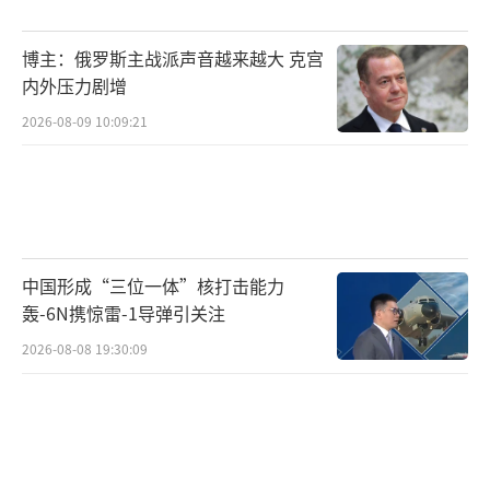
论点燃，对塑造杜特尔特的悲情英雄形象和马
科斯政府“刻薄寡恩”的形象极为有利。
博主：俄罗斯主战派声音越来越大 克宫
内外压力剧增
整个事件链条清晰得可怕：杜特尔特当年
2026-08-09 10:09:21
力排众议，把名声狼藉的老马科斯从流放地迎
回并安葬在英雄陵园。按菲律宾人的传统讲恩
义情分的角度，小马科斯欠杜特尔特一个天大
的人情。现在杜特尔特落到被ICC调查的地步，
没有小马科斯政府的默许甚至配合，这事很难
中国形成“三位一体”核打击能力
推进到如今局面。杜特尔特家族咬定这就是小
轰-6N携惊雷-1导弹引关注
马科斯对昔日提携之恩的政治背叛！
2026-08-08 19:30:09
如果杜特尔特最终真的没能熬过这场劫
难，死在了海牙冰冷的拘留地或等候审判期
间，舆论风暴将会非常恐怖。“忘恩负