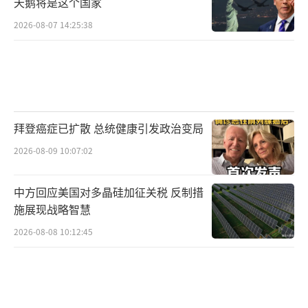
天鹅将是这个国家
如果真的在不利的局势下终结在海牙，这
2026-08-07 14:25:38
封“遗愿”就瞬间化作讨伐马科斯的檄文。杜
特尔特用身后事做政治武器，体现了他至死都
在为家族政治生命拼搏的“枭雄”本色。他不
是被动等待死亡，而是试图掌控死亡，将其变
成政治博弈中最具冲击力的筹码。他要确保，
拜登癌症已扩散 总统健康引发政治变局
即便自己的肉身消亡，其政治生命依然能在倒
2026-08-09 10:07:02
下的那一刻爆发出最大能量，重击马科斯，同
时为女儿莎拉等家族继承者的政治前途铺路。
中方回应美国对多晶硅加征关税 反制措
施展现战略智慧
杜特尔特骨子里的强势和“不死不休”的
2026-08-08 10:12:45
政治风格贯穿了他整个从政生涯，此刻更是达
到了顶峰。这份以生命为赌注、身后事为武器
的狠绝谋算，正是“枭雄”二字最精妙的注