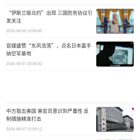
解。这场以骨灰为武器的最后冲锋，其威力足
以让任何一个对手寝食难安。
“伊斯兰版北约”出现 三国防务协议引
（责任编辑：卢其龙 CM
发关注
0882）
2026-08-09 10:09:45
官媒盛赞“东风浩荡”，点名日本嘉手
纳空军基地
2026-08-07 10:40:02
中方狙击美国 美官员意识到严重性 反
制措施精准打击
2026-08-07 15:59:12