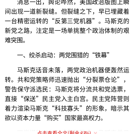
消息一出，舆论哗然，美国政治版图上瞬
间出现一道新裂缝。但裂缝之下，早已埋藏着
一台精密运转的“反第三党机器”。马斯克的
新党之路，注定是一场单挑整个政治体制的艰
难突围。
一、绞杀启动：两党围猎的“铁幕”
马斯克话音未落，两党政治机器便轰然运
转。共和党策略师迅速抛出“分裂票仓论”，
警告保守派选民：马斯克将分流共和党选票，
直接“保送”民主党入主白宫。民主党阵营则
着力渲染马斯克“科技寡头”的形象，暗示其
欲以资本力量“购买”国家最高权力。
两党媒体平台形成默契配合，马斯克昔日
点击查看全文(剩余
83
%)