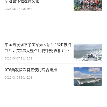
华避暑体验独特文化
裂缝争取特定群体支持，或许能在某些州造成
2026-08-07 09:02:42
局部突破。伯尼·桑德斯以“民主社会主义
者”身份在民主党初选中掀起风暴，便证明了
非主流力量的可能。
四、体制之困：民主的悖论
中国真发现不了美军无人艇？052D被拍
到后，美军3大疑点让我怀疑 真相并非
这场马斯克与体制的对抗，最终将美国民
如此
2026-08-07 11:46:52
主的深层悖论暴露无遗。两党在几乎所有议题
上激烈厮杀，却在压制第三方挑战时表现出惊
076两攻首次官宣使用综合电推！
人的一致。这种“双头垄断”本质上构成了一
2026-08-05 10:46:13
种反民主的默契——竞争被严格限定在俱乐部内
部，门外挑战者皆被视为需要清除的“系统病
毒”。