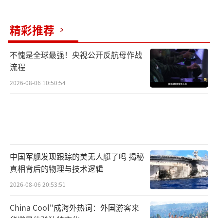
台算法为自己造势，又将坐实“科技寡头干预
选举”的指控——这是两党正虎视眈眈等待他踏
精彩推荐
入的陷阱。
不愧是全球最强！央视公开反航母作战
马斯克的千亿身家确能支撑一场昂贵的全
流程
国竞选。美国政治历来是金钱游戏，但当他试
2026-08-06 10:50:54
图用资本力量撬开政治铁幕时，反而可能激发
民众对“富豪统治”的本能警惕。
2016年特朗普胜选曾打破诸多常规，但特
朗普背后是拥有百年根基的共和党机器——而马
中国军舰发现跟踪的美无人艇了吗 揭秘
斯克只有自己。马斯克最现实的策略，或是寻
真相背后的物理与技术逻辑
找两党阵营中的“裂缝”。近年来共和党内MA
2026-08-06 20:53:51
GA派与传统建制派裂隙加深，民主党进步派与
China Cool"成海外热词：外国游客来
温和派矛盾同样难以弥合。若能精准切入这些