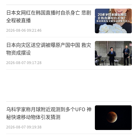
杰斐逊曾警示：“自由之树须时常用爱国
日本女网红在韩国直播时自杀身亡 悲剧
者和暴君的鲜血来浇灌。”
全程被直播
当两百多年前的设计遇上21世纪的新挑战
2026-08-06 09:21:46
者，美国政治体制的适应性正在经受考验。它
日本向灾区送空调被曝原产国中国 救灾
能否容纳马斯克这样的体制外颠覆者？还是将
物资成摆设
再次启动“排异反应”，将挑战者碾碎于制度
2026-08-07 09:17:28
齿轮之下？
马斯克成立“美国党”的举动，如同向美
国政治深潭投下一块巨石。涟漪之下显露的，
不仅是马斯克个人的政治野心，更是整个体制
乌科学家称月球附近观测到多个UFO 神
对变革的本能抗拒。两党制这一“合法垄
秘快速移动物体引发猜测
断”的堡垒，在科技与资本重构世界的今天，
2026-08-07 09:19:38
愈发显出它的笨拙与锈迹。