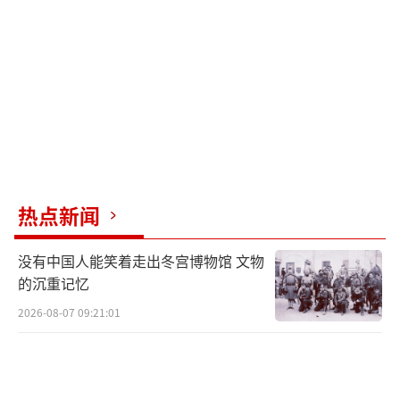
二、制度围城：精心设计的“玻璃天花
板”
美国政治体制对第三党的排斥，早已是刻
在基因里的代码。选举人团制度下“赢家通
吃”的规则，本质就是第三党的“毒药”。即
使马斯克在某些州获得相当比例选票，只要不
热点新闻
是第一，便颗粒无收。
佩罗1992年曾获得震惊世人的19%普选
没有中国人能笑着走出冬宫博物馆 文物
的沉重记忆
票，却在选举人票上交了白卷——这一制度性羞
辱至今仍悬在每一位第三党竞选者头顶。国会
2026-08-07 09:21:01
席位分配机制同样构成封锁线。单一选区制度
下，小党候选人难以突破两党夹击。当英国、