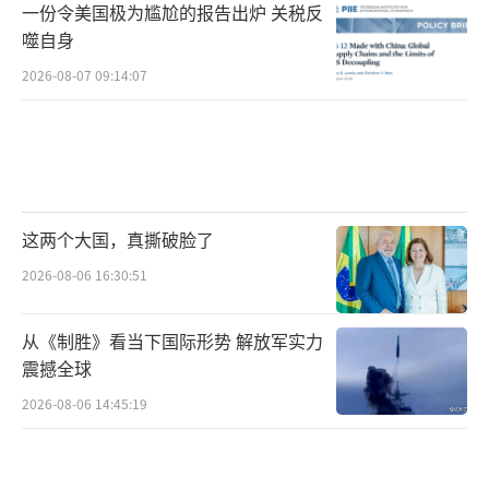
一份令美国极为尴尬的报告出炉 关税反
噬自身
当政治体制的保护壳过于坚硬，以至于无
法从内部催生变革，那么来自外部的撞击——无
2026-08-07 09:14:07
论成功与否——都已成为这个时代必要的叩问。
（责任编辑：卢其龙 CM0882）
这两个大国，真撕破脸了
2026-08-06 16:30:51
从《制胜》看当下国际形势 解放军实力
震撼全球
2026-08-06 14:45:19