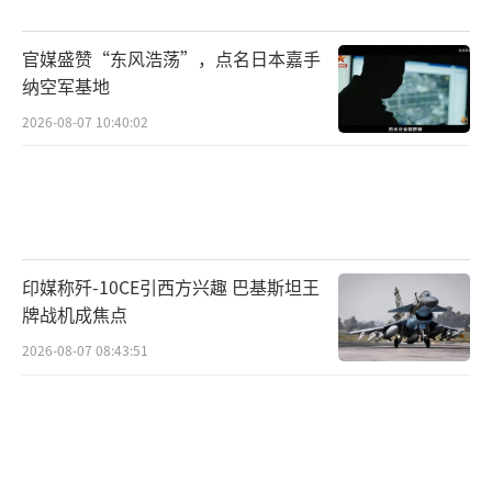
德国等国议会中有绿党、自由民主党等小党席
位时，美国国会却始终是两党的“专属俱乐
官媒盛赞“东风浩荡”，点名日本嘉手
部”。第三党缺乏地方根基与国会代表，使其
纳空军基地
总统竞选沦为无源之水。
2026-08-07 10:40:02
美国政治学者早已点明残酷真相：“美国
的选举制度，本质上是一部被精心调试过、专
为维持两党制运转的机器。”从开国元勋设计
之初，对“多数暴政”的防范，却意外造就了
印媒称歼-10CE引西方兴趣 巴基斯坦王
两党垄断的“合法暴政”。
牌战机成焦点
2026-08-07 08:43:51
三、突围路径：资本与流量的双刃剑
面对围剿，马斯克手中仍有几张底牌。他
掌控的X平台（原推特）及星链网络，构成了对
抗传统媒体封杀的传播利器。但若过度操控平