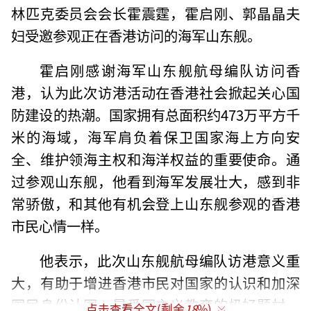
林匹克委员会会长霍震霆，霍启刚、郭晶晶夫
妇受邀参观正在香港访问的海军山东舰。
霍启刚感谢海军山东舰航母编队访问香
港，认为此次访港活动在香港社会掀起关心国
防建设的热潮。国家拥有总面积约473万平方千
米的海域，海军肩负着保卫国家海上方向安
全、维护领海主权和海洋权益的重要使命。通
过参观山东舰，他看到海军发展壮大，感到非
常骄傲，和其他有机会登上山东舰参观的香港
市民心情一样。
他表示，此次山东舰航母编队访港意义重
大，有助于增进香港市民对国家的认识和加深
国民身份认同，是爱国主义教育的极好题材。
点击查看全文(剩余
18
%)