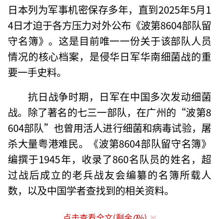
日本列为军事机密保存多年，直到2025年5月1
4日才迫于各方压力对外公布《波第8604部队留
守名簿》。这是目前唯一一份关于该部队人员
情况的核心档案，是侵华日军华南细菌战的重
要一手史料。
抗日战争时期，日军在中国多次发动细菌
战。除了著名的七三一部队，在广州的“波第8
604部队”也曾用活人进行细菌和病毒试验，屠
杀大量粤港难民。《波第8604部队留守名簿》
编撰于1945年，收录了860名队员的姓名，超
过战后成立的老兵战友会编纂的名簿所载人
数，以及中国学者查找到的相关资料。
（责任编辑：张小花 TT1000）
点击查看全文(剩余
0
%)