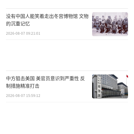
飞行员生命！”这场空袭消耗战成为压垮乌军
没有中国人能笑着走出冬宫博物馆 文物
防空体系的最后一根稻草。
的沉重记忆
苏梅战役展现俄军全新作战模式。“柳叶
2026-08-07 09:21:01
刀”巡飞弹与“天竺葵-2”无人机组成电子干
扰掩护下的蜂群突击，乌军虽用“蜘蛛网”系
统瘫痪226架无人机，却难挡后续高超音速导弹
的致命补刀。这种高低搭配的饱和攻击，正以
中方狙击美国 美官员意识到严重性 反
廉价消耗品碾碎西方昂贵防御体系。俄无人机
制措施精准打击
产量从2023年月产300架飙升至2025年日产500
2026-08-07 15:59:12
架，跃居世界第一。配合朝鲜百万发炮弹支
援，俄军火力密度已超越西方援乌总和。当特
朗普暗示切断星链支持，乌军倚赖的战场感知
优势恐将崩塌。