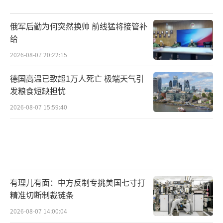
的，将是那片黑土地上无数个在防空洞里问
着“为谁而战”的普通灵魂。大国博弈从无道
俄军后勤为何突然换帅 前线猛将接管补
义可言，只有冰冷的利益算计。乌克兰的土地
给
或许不会在版图上直接标注为“俄罗斯”，但
2026-08-07 20:22:15
实际控制权的转移已在炮火中悄然完成。
（责任
德国高温已致超1万人死亡 极端天气引
编辑：卢其龙 CM0882）
发粮食短缺担忧
2026-08-07 15:59:40
有理儿有面：中方反制专挑美国七寸打
精准切断制裁链条
2026-08-07 14:00:04