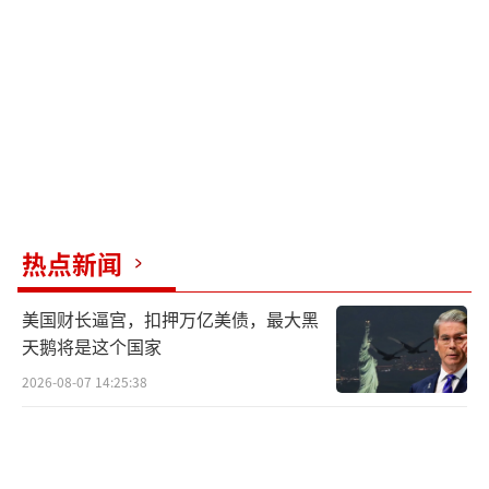
的战场现实：乌军最后预备队濒临枯竭，面对
苏梅危机被迫从哈尔科夫防线抽调第113独立旅
驰援。总参谋部陷入“拆东墙补西墙”的困
局。基辅超市货架上土豆价格贵过子弹，公务
员数月未领薪。哈尔科夫主妇的质问刺痛人
心：“我们究竟在为谁战斗？”特朗普政府将
原定援乌的两万枚反无人机导弹转送中东；欧
盟取消乌粮食出口税收优惠。马克龙更公开建
热点新闻
议乌放弃“无法收复的领土”。
美国财长逼宫，扣押万亿美债，最大黑
6月28日深夜，俄军发动开战以来最大规模
天鹅将是这个国家
空袭，477架无人机混合60枚导弹覆盖乌克兰全
2026-08-07 14:25:38
境。乌军F-16飞行员乌斯季缅科中校在击落7架
无人机后殉职，其指挥官悲愤道：“俄军用2万
美元的无人机，消耗我们4000万美元的导弹和