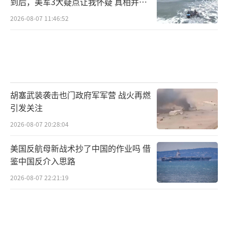
到后，美军3大疑点让我怀疑 真相并非
用矿产资源换情报让步——战场硝烟背后的大国
如此
2026-08-07 11:46:52
交易浮出水面。苏梅攻势实为一箭三雕：解库
尔斯克之困，切断乌军补给线，围歼10个旅精
锐；压基辅谈判，兵临首都门户倒逼泽连斯基
让步；测西方底线，用战场优势撬动美欧政策
转向。欧盟的摇摆印证了俄罗斯的战略预判。
胡塞武装袭击也门政府军军营 战火再燃
尽管高调冻结俄资产，欧盟2024年进口俄能源
引发关注
却超230亿美元，远超对乌援助。匈牙利、斯洛
2026-08-07 20:28:04
伐克公开反对能源制裁，利益天平早已倾斜。
美国反航母新战术抄了中国的作业吗 借
鉴中国反介入思路
苏梅战场的硝烟昭示着冲突进入新阶段：
俄军正以战场优势兑换谈判筹码，西方用乌克
2026-08-07 22:21:19
兰止损的战略渐成定局。普京的特别军事行动
在三年苦战后，终于迎来破局时刻。而被牺牲