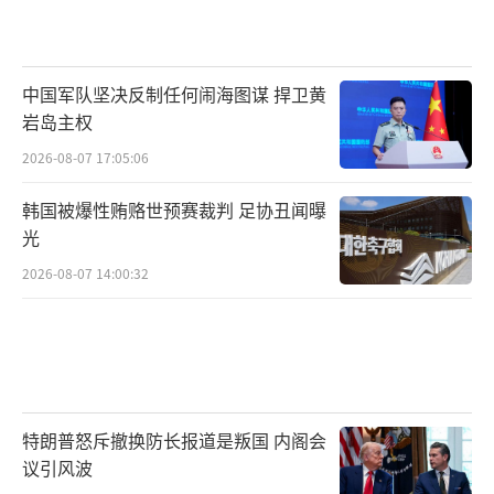
中国军队坚决反制任何闹海图谋 捍卫黄
岩岛主权
2026-08-07 17:05:06
韩国被爆性贿赂世预赛裁判 足协丑闻曝
光
2026-08-07 14:00:32
特朗普怒斥撤换防长报道是叛国 内阁会
议引风波