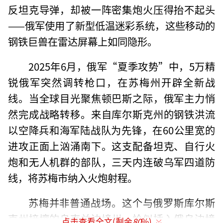
反坦克导弹，却被一阵密集炮火压得抬不起头
——俄军使用了新型低温迷彩系统，这些移动的
钢铁巨兽在雷达屏幕上如同隐形。
2025年6月，俄军“夏季攻势”中，5万精
锐俄军突然调转枪口，在苏梅州开辟全新战
线。当全球目光聚焦顿巴斯之际，俄军主力悄
然完成战略转移。来自库尔斯克州的钢铁洪流
以空降兵和海军陆战队为先锋，在60公里宽的
进攻正面上汹涌南下。这支配备坦克、自行火
炮和无人机群的部队，三天内连破乌军四道防
线，将苏梅市纳入火炮射程。
苏梅并非普通战场。这个与俄罗斯库尔斯
克州接壤的乌克兰边境州，恰似插入俄乌边境
点击查看全文(剩余
80
%)