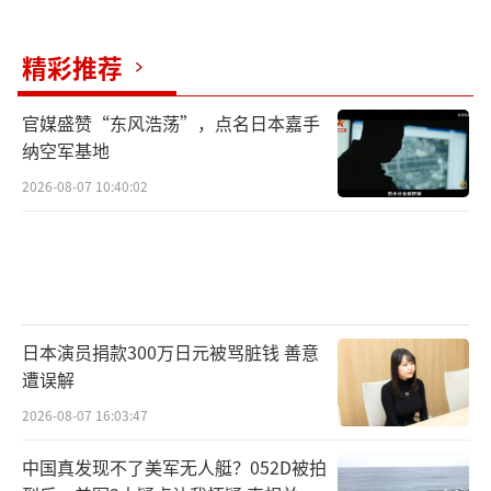
西方援助断流已成定局：美国运输司机目
精彩推荐
睹波兰边境军援车队从“排长队”变成“废弃
公路般冷清”；北约峰会上泽连斯基被挤到角
官媒盛赞“东风浩荡”，点名日本嘉手
落，特朗普仅承诺“政治支持”；德国拒
纳空军基地
供“金牛座”导弹，英国用冻结俄资产利息购
2026-08-07 10:40:02
买二手防空系统。乌军陷入“要地还是要
人”的两难：死守苏梅恐耗尽最后精锐，弃守
则东北门户洞开。俄国防部战报显示，仅6月29
日一天乌军就损失1235人，持续失血让“失地
存人”的战略愈发苍白。
日本演员捐款300万日元被骂脏钱 善意
遭误解
克里姆林宫的算计远不止攻城略地。当普
2026-08-07 16:03:47
京在圣彼得堡经济论坛打出“亲情牌”，宣称
中国真发现不了美军无人艇？052D被拍
冲突只是“兄弟吵架”；当俄美秘密谈判被曝