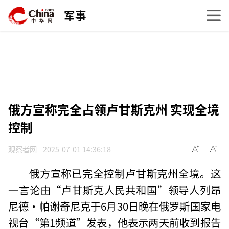
军事
俄方宣称完全占领卢甘斯克州 实现全境
控制
观察者网
2025-07-01 14:36:18
俄方宣称已完全控制卢甘斯克州全境。这
一言论由“卢甘斯克人民共和国”领导人列昂
尼德・帕谢奇尼克于6月30日晚在俄罗斯国家电
视台“第1频道”发表，他表示两天前收到报告