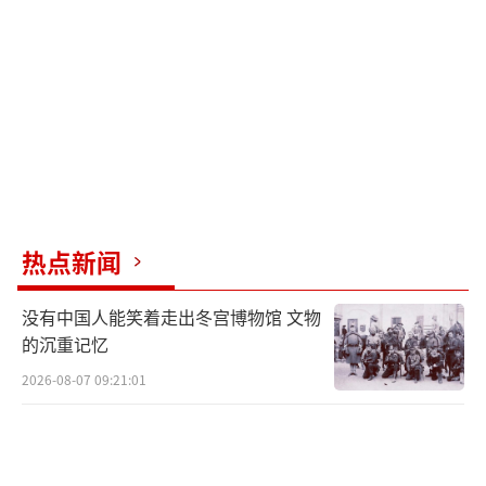
战斗持续不断，却始终难以出现实质性进展，
因此逐渐从国际媒体的聚光灯下淡出。
红军城被边缘化的另一个原因，则是近期
中东局势再度紧张，吸引了全球舆论注意力。
相比之下，这场每天都在开火却缺乏重大突破
的消耗战，很难再维持高关注度。
热点新闻
而如今，随着乌军公布俄方正在该地集结
超过11万兵力，这场本已陷入僵局的战役似乎
没有中国人能笑着走出冬宫博物馆 文物
终于迎来转折点。普京是否准备在红军城打一
的沉重记忆
场“终结战”？答案值得深思。
2026-08-07 09:21:01
红军城攻势加速背后，或与特朗普对俄政
策有关