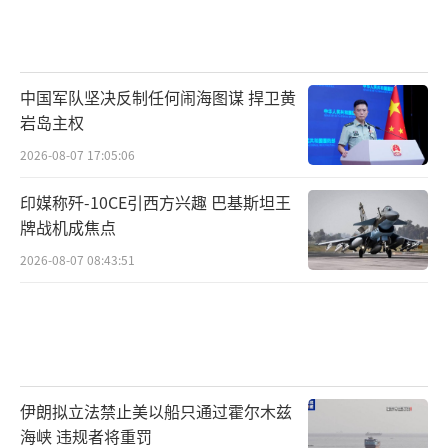
中国军队坚决反制任何闹海图谋 捍卫黄
岩岛主权
2026-08-07 17:05:06
印媒称歼-10CE引西方兴趣 巴基斯坦王
牌战机成焦点
2026-08-07 08:43:51
伊朗拟立法禁止美以船只通过霍尔木兹
海峡 违规者将重罚