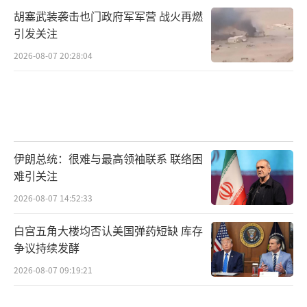
重分配”的新篇章。
胡塞武装袭击也门政府军军营 战火再燃
引发关注
目前局势仍不明朗，虽然乌军坚称可守，
2026-08-07 20:28:04
俄军也尚未打出关键一击，但从前线动向和战
略背景来看，红军城的命运或许将在接下来的
数周内迎来决定性时刻。无论哪一方胜出，这
座被边缘化近一年的城镇，即将再次成为战局
的风暴眼。
伊朗总统：很难与最高领袖联系 联络困
（责任编辑：张佳鑫）
难引关注
2026-08-07 14:52:33
白宫五角大楼均否认美国弹药短缺 库存
争议持续发酵
2026-08-07 09:19:21