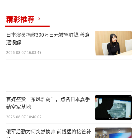
更多让步。
精彩推荐
因此，尽快“清场”红军城，对于普京而
言，不仅是军事上的需要，更是对未来谈判空
日本演员捐款300万日元被骂脏钱 善意
间的博弈。拿下红军城，或许能为俄罗斯争取
遭误解
更有利的政治条件，同时打击乌军士气，加快
2026-08-07 16:03:47
对手防线整体崩盘。
南线战况紧绷，乌军弹药危机持续恶化
“战争研究所”发布的战况更新显示，目
官媒盛赞“东风浩荡”，点名日本嘉手
前俄军在红军城南部展开多点蚕食战术，部队
纳空军基地
被编成多个小型进攻分队，借助摩托车快速机
2026-08-07 10:40:02
动推进，形成高频次骚扰与突击压制。
俄军后勤为何突然换帅 前线猛将接管补
而《基辅邮报》的前线报道则从乌军角度