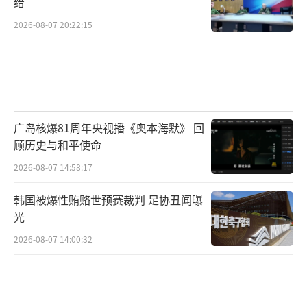
给
揭示了防御困境。前线士兵称，红军城虽
2026-08-07 20:22:15
非“巴赫穆特第二”，但防线强度也非铁板一
块，能否守住很大程度上取决于后勤保障。当
前，俄军持续实施高强度炮击与无人机袭扰，
导致乌军补给线压力倍增。
广岛核爆81周年央视播《奥本海默》 回
最严峻的问题仍是弹药短缺。根据《基辅
顾历史与和平使命
邮报》的描述，乌军当前基本处于“被动应
2026-08-07 14:58:17
战”的状态，往往是等俄军先开火，再伺机反
韩国被爆性贿赂世预赛裁判 足协丑闻曝
击，几乎不可能主动出击或实施预警射击。这
光
种节奏，使得乌军很难打出反包围、反冲击之
2026-08-07 14:00:32
类的动作，防御几乎完全靠消耗战支撑。
防御工事虽有一定效果，但在火力与弹药
都处于劣势的情况下，一旦俄军全面展开冲