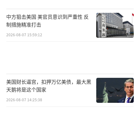
需要注意的是，这一轮红军城战事升温，
中方狙击美国 美官员意识到严重性 反
背后或许并非单纯的战术考量。普京当前面临
制措施精准打击
的国际政治背景，与战役推进节奏关系密切。
2026-08-07 15:59:12
若还是拜登执政，普京或许会更从容地下棋，
按部就班推进。但现阶段，美国政局已变，由
对俄持强硬态度的拜登政府，逐渐向强调“快
速和谈”的特朗普团队过渡。
美国财长逼宫，扣押万亿美债，最大黑
虽然特朗普尚未公开就俄乌停火问题对克
天鹅将是这个国家
里姆林宫施压，但其在竞选时就反复承诺将促
2026-08-07 14:25:38
成俄乌和谈，一旦当选，势必会加紧施加外交
影响力。这对目前掌握战场主动权的俄军来
说，无疑构成潜在制约。若无法在短时间内打
出决定性战果，恐怕就要在谈判桌上被迫做出