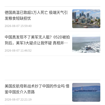
击，乌军是否能长期坚持，仍是未知数。
德国高温已致超1万人死亡 极端天气引
发粮食短缺担忧
红军城能否守住，将决定顿巴斯战局走势
2026-08-07 15:59:40
目前来看，红军城成败已不只是战术意义
中国真发现不了美军无人艇？052D被拍
上的得失，而关乎整个顿巴斯西南防线的稳定
到后，美军3大疑点让我怀疑 真相并非
性。一旦这座枢纽城镇被俄军拿下，乌军数条
如此
2026-08-07 11:46:52
纵深补给线将遭切断，整个防区恐将陷入被
动。
对俄军而言，这一节点也是一次集中展示
战术协同、后勤保障与政治意志的机会。集结1
美国反航母新战术抄了中国的作业吗 借
1万兵力，意味着俄军不打算再“慢熬”，而是
鉴中国反介入思路
希望打一场强烈的“突破战”，用红军城为本
2026-08-07 22:21:19
轮攻势收尾，或为下一阶段开启“战场主动权