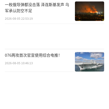
一枚俄导弹都没击落 泽连斯基发声 乌
外交协议，更像特朗普的一纸宣言。协议规
军承认防空不足
定，伊朗将启动首个12小时停火，以色列将随
2026-08-05 22:53:19
后进行第二个12小时停火。24小时后，伊以战
争将正式宣布结束。
王利莘指出，这种伊朗先让步以换取以色
列收兵的停火方式，大有安抚盟友以色列的考
076两攻首次官宣使用综合电推！
量，本质上并非平等协商。因此，需要先停火
2026-08-05 10:46:13
的伊朗要求以色列先停止空袭，以色列则要求
伊朗按协议先停火。双方的各执一词成为继续
攻击、违反协议的借口。仅存在于特朗普社交
平台的停火协议，也缺少多边监督，伊以双方
自行附加了判断对方是否违规的条件。在没有
客观仲裁的情况下，任何一点风吹草动都可能