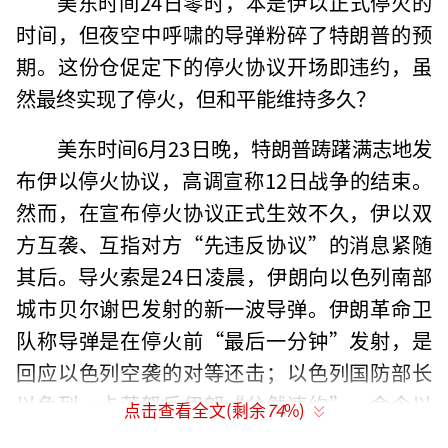
美东时间24日零时，本是伊以正式停火的
时间，但夜空中呼啸的导弹粉碎了特朗普的预
期。这份仓促定下的停火协议开场即违约，虽
然最终实现了停火，但和平能维持多久？
美东时间6月23日晚，特朗普踌躇满志地发
布伊以停火协议，高调宣称12日战争的结束。
然而，在宣布停火协议正式生效不久，伊以双
方互袭、互指对方“先违反协议”的消息紧随
其后。导火索是24日凌晨，伊朗向以色列南部
城市贝尔谢巴发射的新一波导弹。伊朗革命卫
队称导弹是在停火前“最后一分钟”发射，是
回应以色列空袭的对等还击；以色列国防部长
以色列·卡茨怒斥伊朗“公然违约”，命令以
点击查看全文(剩余
74
%)
军“继续强力打击德黑兰政权”。