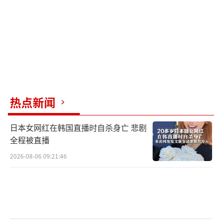
伤。主要装备损失也集中在伊朗方面，尤其是
防空系统。
表面上，伊朗不甘示弱。伊朗国家电视台
播放了美国在中东的军事基地图片，标题
为“在伊朗的射程之内”。但伊朗军方实际报
复手段极为克制，他们在6月23日回击卡塔尔境
热点新闻
内的美军乌代德基地时，仅发射与美军所投炸
日本女网红在韩国直播时自杀身亡 悲剧
弹数量相当的14枚导弹。特朗普声称，伊朗行
全程被直播
动前提前通知了美方，美军无伤亡，并对此表
2026-08-06 09:21:46
示感谢。
多方斡旋下，特朗普给出了分段式停火协
议。这份仓促定下的停火协议能维持多久的和
平？破绽或许从一开始就埋下了：它不是传统