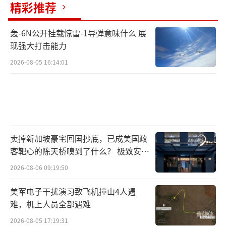
被诠释为对方违规的证据。
精彩推荐
这是一份缺乏战略互信的停火协议。作为
轰-6N公开挂载惊雷-1导弹意味什么 展
现强大打击能力
初始的冲突方，伊以两国对彼此的最终目标始
终保持高度警惕，长期相互指责对方意图“颠
2026-08-05 16:14:01
覆政权”，这样的停火难以为继。美国的下场
将成为最大的影响因子。特朗普糅合了尽快降
级与极限施压两种思维，既想尽快实现地区稳
定，又想查明伊朗的抗压极限。目前各方可以
卖掉新加坡豪宅回国抄底，已成美国政
勉强控制，但若某一方出现操作或判断失误，
客靶心的陈天桥嗅到了什么？ 极致安全
冲突升级的风险仍然极高。
（责任编辑：张小花 TT100
的追寻
2026-08-06 09:19:50
0）
美军电子干扰演习致飞机撞山4人遇
难，机上人员全部遇难
2026-08-05 17:19:31