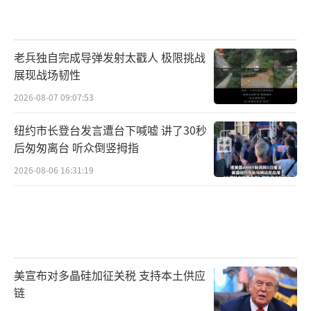
老兵独自完成导弹发射太戳人 极限挑战
展现战场韧性
2026-08-07 09:07:53
纽约市长登台发言遭台下喊嘘 讲了30秒
后匆匆离台 听众倒竖拇指
2026-08-06 16:31:19
美宣布对多晶硅加征关税 支持本土供应
链