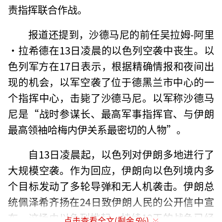
责指挥联合作战。
报道还提到，沙德马尼的前任吴拉姆-阿里
·拉希德在13日凌晨的以色列空袭中丧生。以
色列军方在17日表示，根据精确情报和夜间出
现的机会，以军空袭了位于德黑兰市中心的一
个指挥中心，击毙了沙德马尼。以军称沙德马
尼是“战时参谋长、最高军事指挥官、与伊朗
最高领袖哈梅内伊关系最密切的人物”。
自13日凌晨起，以色列对伊朗多地进行了
大规模空袭。作为回应，伊朗向以色列境内多
个目标发动了多轮导弹和无人机袭击。伊朗总
统佩泽希齐扬在24日致伊朗人民的公开信中宣
布，这场由以色列挑起、持续12天的战争已经
点击查看全文(剩余
5
%)