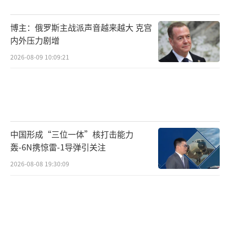
上是一项安全战略调整，实则可能蕴含维护内
政稳定与规避外交风险的双重考量。然
博主：俄罗斯主战派声音越来越大 克宫
而，“自保式中立”立场能否维持是一个问
内外压力剧增
题。在全球格局两极化背景下，保持中立难度
2026-08-09 10:09:21
不断加剧。西方国家在争夺军工产能、资源控
制权乃至舆论主导权方面持续推进，塞尔维亚
仅凭法规与声明维系独立立场面临前所未有的
挑战。
中国形成“三位一体”核打击能力
如今俄乌冲突超越了地面战场对抗，演变
轰-6N携惊雷-1导弹引关注
为全球供应链重组、情报战与信息战的交织
2026-08-08 19:30:09
体。每一枚子弹的出口都体现国家立场与选
择，每一次军售许可颁发都牵动国际政治敏感
神经。武契奇宣布暂停军火出口，传递出塞尔
维亚不愿成为大国博弈棋子的信息，若被迫站