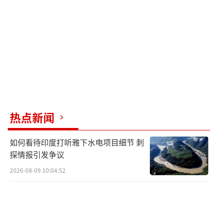
力，但武契奇顶住压力，未与俄方断绝联系。
为了安抚西方国家并减轻压力，塞尔维亚采取
了“曲线援乌”的方式。现在，随着武契奇全
面禁止武器弹药出口，如何向西方国家交代成
为问题。
武契奇重视与俄罗斯的关系，是因为塞尔
维亚在许多领域依赖俄罗斯，尤其是在科索沃
热点新闻
问题上，俄罗斯多次在安理会上否决对塞尔维
亚不利的提议。这场弹药出口暂停令实质上构
如何看待印度打听雅下水电项目细节 刺
成了一场外交危机，揭示了国际关系的复杂
探情报引发争议
性。中小国家在大国博弈中的脆弱性凸显无
2026-08-09 10:04:52
遗。
武契奇提出的优先强化本国军备主张表面