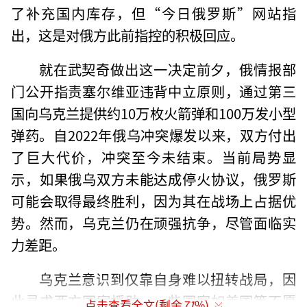
了补充国内库存，但“今日俄罗斯”网站指
出，这是对俄方此前指控的积极回应。
就在武契奇做出这一决定前夕，俄情报部
门公开指责塞尔维亚违背中立原则，通过第三
国向乌克兰提供约10万枚火箭弹和100万发小型
弹药。自2022年俄乌冲突爆发以来，双方付出
了巨大代价，冲突至今未结束。当前局势显
示，如果俄乌双方未能达成停火协议，俄罗斯
可能会取得最终胜利，因为其在战场上占据优
势。然而，乌克兰仍在顽强抗争，尽管面临实
力差距。
乌克兰意识到仅靠自身难以扭转战局，因
此寻求西方国家援助。一些国家如美国等不愿
点击查看全文(剩余
71
%)