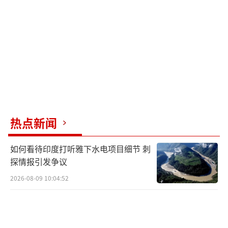
瓶水，并使用密封袋装猫砂来解决生理问题。
他们驾机飞越太平洋，印度南部，然后转
向北飞向阿富汗。在此期间，飞机在空中进行
了数次加油。天黑后，迪尔服用了医生开的兴
奋剂以保持警觉。原本的任务并未计划持续44
小时，但在轰炸完离开阿富汗领空后，他们又
接到命令返回执行另一次投弹任务。第二次投
热点新闻
弹任务结束后，他们才开始返回，最终降落在
如何看待印度打听雅下水电项目细节 刺
印度洋迭戈加西亚岛的军事基地，完成了这次4
探情报引发争议
4小时的任务。
（责任编辑：张佳鑫）
2026-08-09 10:04:52