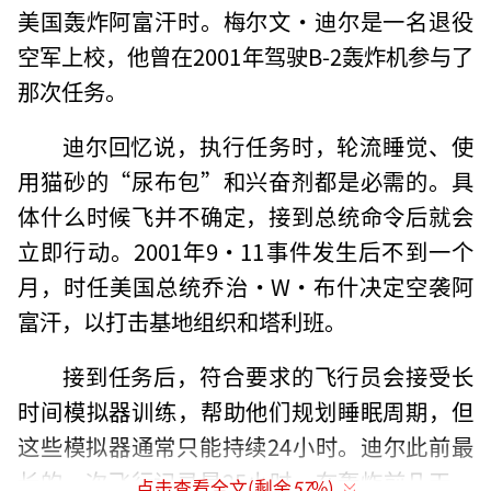
美国轰炸阿富汗时。梅尔文·迪尔是一名退役
空军上校，他曾在2001年驾驶B-2轰炸机参与了
那次任务。
迪尔回忆说，执行任务时，轮流睡觉、使
用猫砂的“尿布包”和兴奋剂都是必需的。具
体什么时候飞并不确定，接到总统命令后就会
立即行动。2001年9·11事件发生后不到一个
月，时任美国总统乔治·W·布什决定空袭阿
富汗，以打击基地组织和塔利班。
接到任务后，符合要求的飞行员会接受长
时间模拟器训练，帮助他们规划睡眠周期，但
这些模拟器通常只能持续24小时。迪尔此前最
长的一次飞行记录是25小时。在轰炸前几天，
点击查看全文(剩余
57
%)