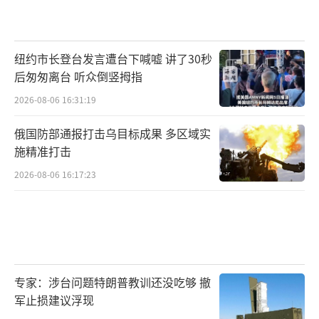
纽约市长登台发言遭台下喊嘘 讲了30秒
后匆匆离台 听众倒竖拇指
2026-08-06 16:31:19
俄国防部通报打击乌目标成果 多区域实
施精准打击
2026-08-06 16:17:23
专家：涉台问题特朗普教训还没吃够 撤
军止损建议浮现