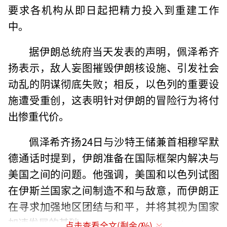
要求各机构从即日起把精力投入到重建工作
中。
据伊朗总统府当天发表的声明，佩泽希齐
扬表示，敌人妄图摧毁伊朗核设施、引发社会
动乱的阴谋彻底失败；相反，以色列的重要设
施遭受重创，这表明针对伊朗的冒险行为将付
出惨重代价。
佩泽希齐扬24日与沙特王储兼首相穆罕默
德通话时提到，伊朗准备在国际框架内解决与
美国之间的问题。他强调，美国和以色列试图
在伊斯兰国家之间制造不和与敌意，而伊朗正
在寻求加强地区团结与和平，并将其视为国家
加速发展的基础。
（责任编辑：卢其龙 CM0882）
点击查看全文(剩余
0
%)