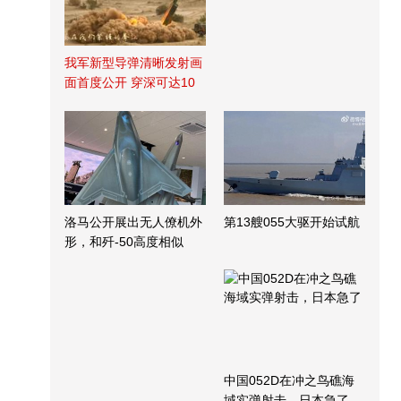
我军新型导弹清晰发射画
面首度公开 穿深可达10
米
洛马公开展出无人僚机外
第13艘055大驱开始试航
形，和歼-50高度相似
中国052D在冲之鸟礁海
域实弹射击，日本急了