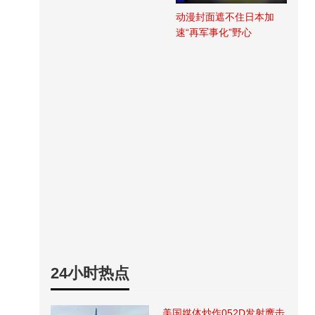
动漫封面遮不住日本加
速“再军事化”野心
24小时热点
美国媒体炒作052D发射鹰击