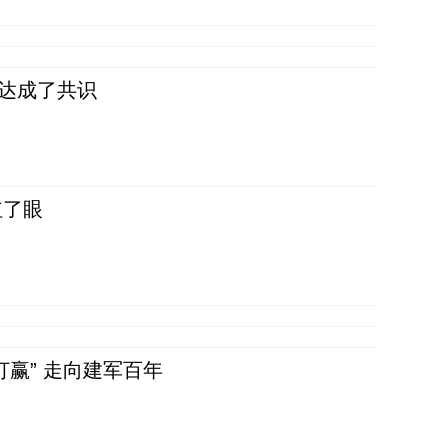
民达成了共识
红了眼
赢” 走向建军百年