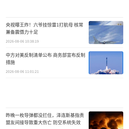
国际原子能机构表示，其掌握的信息显
示，正在建设中的伊朗洪达卜重水反应堆遭到
央视曝王炸！六爷挂惊雷1打航母 核常
袭击。该反应堆并未运行，且未装载任何核材
兼备震慑力十足
料，因此没有放射性影响。以军对伊朗阿拉克
2026-08-06 10:38:19
地区进行空袭。当天早些时候，以军发言人向
中方对美反制清单公布 商务部宣布反制
伊朗阿拉克、洪达卜两地指定区域的居民发出
措施
警告，要求他们在以色列国防军攻击当地军事
2026-08-06 11:01:21
设施前立即撤离。上述两个地区有在建的核反
应堆和重水处理厂等核设施。伊朗方面当天表
示，洪达卜核设施所在区域19日早间遭到空
袭，但该核设施没有在袭击中受损。
昨晚一枚导弹都没拦住，泽连斯基指责
（责任编辑：卢其龙 CM0882）
盟友间接导致重大伤亡 防空系统失效