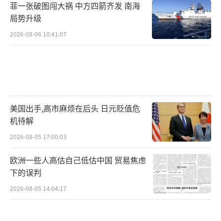
备。
菲一张破图闯大祸 中方四箭齐发 南海
局势升级
伊朗伊斯兰革命卫队发布了“霍拉姆沙赫
2026-08-06 10:41:07
尔-4”弹道导弹的相关画面。据了解，“霍拉
姆沙赫尔-4”弹道导弹被认为是伊朗破坏力最
强的导弹。报道并未说明伊朗方面是否已经使
用或者将要使用这一导弹。
美国出手,高市麻烦在后头 日元贬值危
6月16日，以军轰炸了位于伊朗首都德黑兰
机待解
的伊朗国家电视台大楼，理由是“该建筑被伊
2026-08-05 17:00:03
朗武装部队用于军事目的”。当时导致伊朗国
欧洲一些人高估自己低估中国 贸易焦虑
家电视台的节目一度中断。6月19日，伊朗国家
下的误判
电视台允许媒体对大楼受损情况进行拍摄。从
2026-08-05 14:04:17
画面上看，大楼内部严重受损，到处都是被炸
毁的设备。