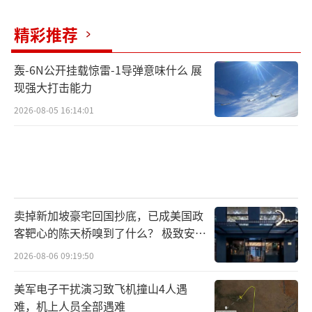
伊朗外交部副部长卡泽姆·加里布阿巴迪
精彩推荐
表示，如果美国决定介入冲突并支持以色列，
伊朗将被迫动用必要手段捍卫国家安全。伊方
轰-6N公开挂载惊雷-1导弹意味什么 展
现强大打击能力
对美国的建议是：如果不打算阻止侵略者，至
少应该只做旁观者。伊朗不欢迎战争，也从未
2026-08-05 16:14:01
寻求扩大冲突。不过，伊朗军方决策者面前摆
着所有必要的选项。
德黑兰省西部地区警方表示，近期共逮捕2
4名为以色列从事间谍或破坏性活动的人员，这
卖掉新加坡豪宅回国抄底，已成美国政
客靶心的陈天桥嗅到了什么？ 极致安全
些人已被移交司法机关处理。过去几天内，该
的追寻
地区警方还击落16架以色列军方的微型无人
2026-08-06 09:19:50
机。
美军电子干扰演习致飞机撞山4人遇
难，机上人员全部遇难