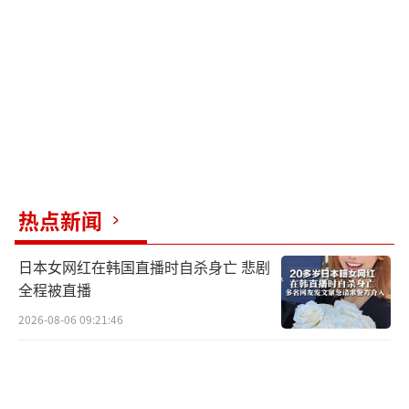
已启动。当天革命卫队针对以色列海法和特拉
维夫的军事目标及附属军事工业设施发起了新
一轮导弹和无人机联合打击行动。公告称，当
前无人机行动仍在继续，伊朗方面共出动超过1
00架各型作战与自杀式无人机，重点打击海法
和特拉维夫的军事目标，特别是防空系统。未
来将继续加强导弹打击力度，并以“有效打
击”为导向，持续针对以色列军事目标及军工
热点新闻
产业实施打击。
日本女网红在韩国直播时自杀身亡 悲剧
6月19日下午，包括海法、阿卡、上加利利
全程被直播
在内的以色列北部多地拉响防空警报，伊朗向
2026-08-06 09:21:46
以色列发射至少10枚导弹。以消防部门称，拦
截碎片在加利利地区引发火灾。新华社记者19
日在以色列控制的耶路撒冷听到防空警报和明