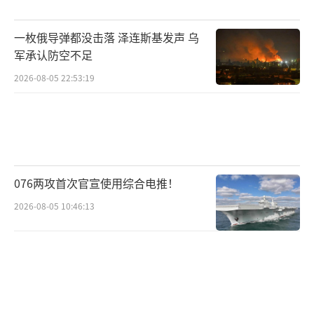
显爆炸声。记者手机安装的预警系统显示，以
一枚俄导弹都没击落 泽连斯基发声 乌
大部分地区拉响防空警报。另据以色列军方和
军承认防空不足
急救组织消息，伊朗19日上午对以发动新一轮
2026-08-05 22:53:19
导弹袭击，约有30枚弹道导弹射向以色列，以
南部和中部地区有数十人受伤。以色列急救组
织“红色大卫盾”说，目前已有40余人在导弹
袭击中受伤，其中3人伤势严重，另有18人在逃
往避难所途中受伤。
076两攻首次官宣使用综合电推！
2026-08-05 10:46:13
伊朗最高国家安全委员会秘书处发表声明
称，决定针对以方的对等报复行动将持续实
施，直至其付出应有代价。若第三方势力介入
此次侵略行径，伊朗将根据既定方案立即予以
回应。