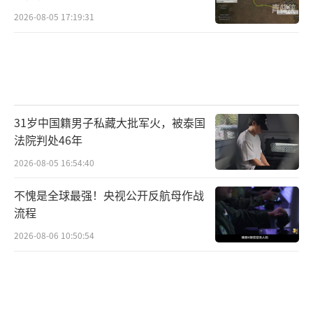
以军称监测到伊朗向以色列方向发射导
2026-08-05 17:19:31
弹，防空系统已启动进行拦截。随后，包括海
法、阿卡在内的以色列北部多地拉响防空警
报，伊朗此次共发射10余枚导弹。
以色列军方发言人表示，以色列国防军当
31岁中国籍男子私藏大批军火，被泰国
天袭击了伊朗位于布什尔、伊斯法罕和纳坦兹
法院判处46年
等地的核设施，并仍在继续针对更多伊朗目标
2026-08-05 16:54:40
发动打击。布什尔核电站是伊朗唯一正在运行
的核电站。伊朗方面对此暂无回应。
不愧是全球最强！央视公开反航母作战
流程
以色列总理内塔尼亚胡表示，以色列有能
2026-08-06 10:50:54
力摧毁伊朗所有核设施，包括位于山区的福尔
道地下核设施。以军已摧毁伊朗一半以上的导
弹发射器。无论美国总统特朗普是否决定加入