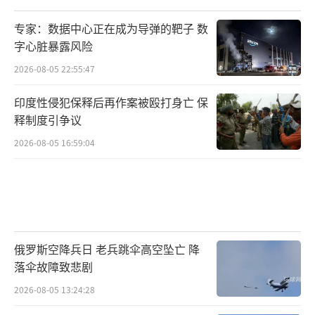
对伊朗的空袭，以色列都有能力清除所有打击
目标，包括伊朗所有核设施。内塔尼亚胡还
专家：数据中心正在成为导弹的靶子 数
字心脏暴露风险
说，以色列对伊朗采取军事行动并非谋求实现
2026-08-05 22:55:47
伊朗政权更迭，但不排除这一结果发生的可能
性。
印度性侵犯保释后再作案被殴打身亡 保
释制度引争议
自13日凌晨以来，以色列对伊朗多地发动
2026-08-05 16:59:04
大规模空袭，轰炸伊朗核设施和军事目标，造
成大量人员伤亡。作为报复，伊朗向以色列境
内不同目标发动多轮导弹和无人机袭击。
俄罗斯总统新闻秘书佩斯科夫表示，俄罗
俄罗斯空降兵日 老兵跳伞高空坠亡 降
斯必要时准备向伊朗提供人道主义援助。他还
落伞故障致悲剧
提到，俄罗斯总统普京与美国总统特朗普的会
2026-08-05 13:24:28
面应是大量工作的成果，目前尚未进行议题筹