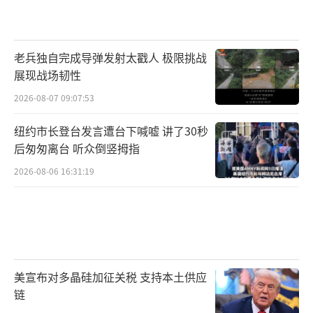
老兵独自完成导弹发射太戳人 极限挑战
展现战场韧性
2026-08-07 09:07:53
纽约市长登台发言遭台下喊嘘 讲了30秒
后匆匆离台 听众倒竖拇指
2026-08-06 16:31:19
美宣布对多晶硅加征关税 支持本土供应
链