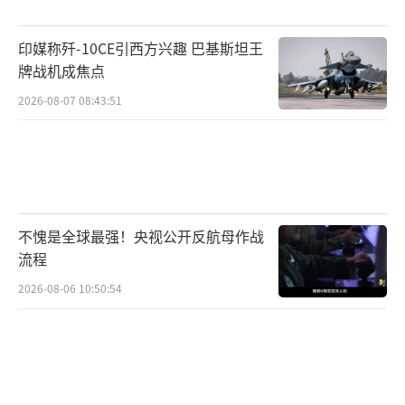
续提高客户满意度。产品谱系不断迭代完善，
印媒称歼-10CE引西方兴趣 巴基斯坦王
战略大客户合作深化，初步建立起面向市场需
牌战机成焦点
求的航空军贸产品谱系。
2026-08-07 08:43:51
中国航空工业自1987年首次参加巴黎航展
以来，已成为践行“一带一路”倡议的重要力
量。通过与沿线国家在航空领域的全方位合
作，拓展事业发展“朋友圈”。中国航空工业
不愧是全球最强！央视公开反航母作战
集团致力于深耕全球航空产业链，成为世界级
流程
机体结构供应商，与诸多国际伙伴开展广泛而
2026-08-06 10:50:54
深入的合作。在本届巴黎航展期间，中国航空
工业集团将开展多项商务活动，推进战略合作
及重点项目落实，积极开拓国际市场。
（责任编
辑：卢其龙 CM0882）