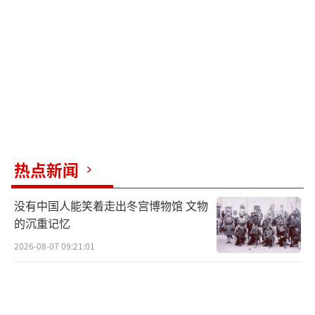
民用航空板块聚焦航空应急救援，展示了
全谱系装备体系。大型水陆两栖飞机AG600已
在应急救援实战演练中验证了其灭火能力和快
速响应能力。“翼龙”2H应急救灾型无人机在
断路断电断网情况下架起“生命天路”，执行
运输通信任务。“新舟”60增雨机成为中国气
象干预主力，AC352直升机填补了我国民用直
升机谱系空白，“旋戈”500轻型无人机则在山
热点新闻
区、城市复杂环境中执行快速勘察与物资投送
没有中国人能笑着走出冬宫博物馆 文物
任务。
的沉重记忆
近年来，中国航空工业集团军贸业务从单
2026-08-07 09:21:01
装出口向体系化能力转变，国际市场影响力显
著增强。通过在全球构建营销网络和服务保障
体系，提升技术响应速度与维修保障水平，持