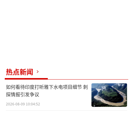
造远程武器。德国国防部证实，德乌双方已签
署总额约57亿美元的协议，德方支持乌方生产
远程武器。
普京18日还谈及他已做好准备与默茨沟
通。他说：“如果德国总理希望打电话沟通，
我已多次说过——我们不拒绝任何沟通，我们对
此持开放态度。”
热点新闻
此外，普京强调，俄方不会把德国视为中
如何看待印度打听雅下水电项目细节 刺
立斡旋方，理由是德国与其他西方国家一道向
探情报引发争议
乌克兰提供军事援助。
（责任编辑：张佳鑫）
2026-08-09 10:04:52