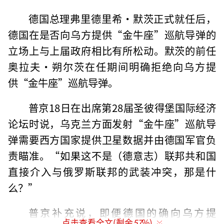
德国总理弗里德里希·默茨正式就任后，
德国在是否向乌方提供“金牛座”巡航导弹的
立场上与上届政府相比有所松动。默茨的前任
奥拉夫·朔尔茨在任期间明确拒绝向乌方提
供“金牛座”巡航导弹。
普京18日在出席第28届圣彼得堡国际经济
论坛时说，乌克兰方面发射“金牛座”巡航导
弹需要西方国家提供卫星数据并由德国军官负
责瞄准。“如果这不是（德意志）联邦共和国
直接介入与俄罗斯联邦的武装冲突，那是什
么？”
普京补充说，即便德国的确向乌方提
点击查看全文(剩余
57
%)