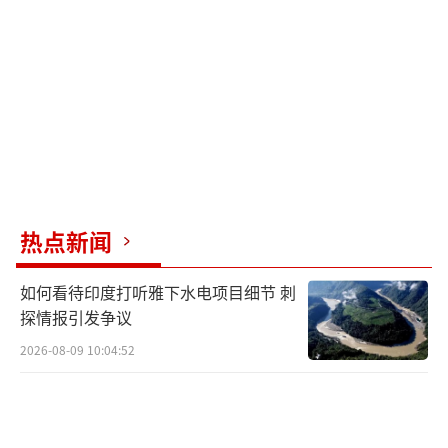
指，美国海军仅有11艘现役航母，其中3艘长期
维修，2艘部署在大西洋，能调往亚太的只剩6
艘，还要分散应对南海和印度洋等热点。 这种
捉襟见肘的局面，被国会研究服务局的数据坐
实：中国海军的舰艇总数已达350艘，包括120
艘现代化驱护舰，远胜美军的80艘同类舰艇在
亚太区力量。
热点新闻
日本在这场风波中的过激反应，从防卫省
的高调公布细节到林芳正的公开施压，并非一
如何看待印度打听雅下水电项目细节 刺
时冲动。 它揭示了日本作为美国盟友的战略焦
探情报引发争议
虑：一方面，美国航母的撤离让日方感觉“被
2026-08-09 10:04:52
抛弃”，自2012年钓鱼岛危机以来首次质疑美
军保护的可靠性；另一方面，日本正推动国防
政策转向，其《国家安全保障战略》已将中国