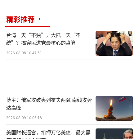
母撤离纯属技术问题而非战略退缩，但“战
精彩推荐
区”网站毫不留情地指出，这是美军“印太战
略”失败的缩影。 随着中国海军每年新增10艘
台湾一天“不独”，大陆一天“不
以上驱护舰，美军不得不从“前沿威慑”转
统”？揭穿民进党最核心的盘算
向“动态防御”，放弃对第二岛链的坚守。
2026-08-08 10:47:51
日本政府被夹在中美之间，其混乱行为反
映出更广泛的地缘政治失衡。历史上，日本依
赖“第二岛链”作为心理屏障，如今中国航母
的突破撕开了这张安全网。 日本网民在讨论中
博主：俄军攻破奥列霍夫两翼 南线攻势
质疑：为什么日本冲在最前面施压，而美国却
达高峰
悄悄后撤？ 中国通过央视军事首次披露的航母
2026-08-09 10:06:18
协同打击能力，模拟了对敌方航母群的饱和攻
美国财长逼宫，扣押万亿美债，最大黑
击，进一步强化了这一印象。