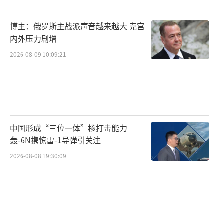
定义为“最大战略挑战”，并计划五年内将防
博主：俄罗斯主战派声音越来越大 克宫
卫预算提升至GDP的2%，而中国航母的突破行
内外压力剧增
动恰好成了其凝聚国内共识的“外部威胁”借
2026-08-09 10:09:21
口。
中国外交部的回应却简洁而有力。 发言人
林剑的第一句话明确表示“中国军舰在有关海
域的活动完全符合国际法和国际惯例”，这直
中国形成“三位一体”核打击能力
接回应了日方所谓的“威胁论”，强调了自由
轰-6N携惊雷-1导弹引关注
航行权的合法应用；第二句重申“中国一贯奉
2026-08-08 19:30:09
行防御性国防政策”，看似平淡，实则凸显了
中国在地区事务中的克制姿态，与美军的慌乱
撤退形成鲜明对比。
《华盛顿时报》援引五角大楼官员称，航