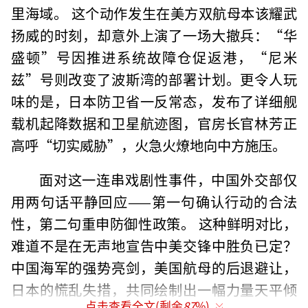
里海域。 这个动作发生在美方双航母本该耀武
扬威的时刻，却意外上演了一场大撤兵：“华
盛顿”号因推进系统故障仓促返港，“尼米
兹”号则改变了波斯湾的部署计划。更令人玩
味的是，日本防卫省一反常态，发布了详细舰
载机起降数据和卫星航迹图，官房长官林芳正
高呼“切实威胁”，火急火燎地向中方施压。
面对这一连串戏剧性事件，中国外交部仅
用两句话平静回应——第一句确认行动的合法
性，第二句重申防御性政策。 这种鲜明对比，
难道不是在无声地宣告中美交锋中胜负已定？
中国海军的强势亮剑，美国航母的后退避让，
日本的慌乱失措，共同绘制出一幅力量天平倾
点击查看全文(剩余
87
%)