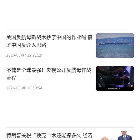
测：这或许是中国战略透明的一种反衬。 最
终，中方的简短回应像钟声般响亮，回荡在舆
论场中：行动比言辞更有力。
（责任编辑：卢其龙 CM
0882）
美国反航母新战术抄了中国的作业吗 借
鉴中国反介入思路
2026-08-07 22:21:19
不愧是全球最强！央视公开反航母作战
流程
2026-08-06 10:50:54
特朗普关税“换壳”术还能撑多久 经济