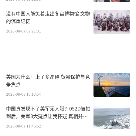
没有中国人能笑着走出冬宫博物馆 文物
双航母事件的最新讨论已扩展至技术层
的沉重记忆
面，如歼-15的夜间操作能力，证明中国海军的
2026-08-07 09:21:01
训练强度超越许多国家的标准。 美军尼米兹号
的航向调整，虽有官方粉饰，但内部文件泄露
表明是避免冲突的战术决定。 日本施压的细
节，包括外交渠道的交涉，被网友讽为“小题
大作”。
美国为什么盯上了多晶硅 贸易保护与竞
争焦点
中国海军在太平洋的行动数据，从舰载机
2026-08-08 10:13:54
起降架次到协同演习，成为国际军事论坛的热
门话题。 美国航母的技术故障历史被重新审
中国真发现不了美军无人艇？052D被拍
到后，美军3大疑点让我怀疑 真相并非
视，如推进系统问题并非首例。 日本防卫省公
如此
开卫星图的举动，虽打破惯例，却引发网友猜
2026-08-07 11:46:52