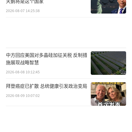
天鹅将是这个国家
辽宁舰编队的行动细节，如歼-15在预警机
2026-08-07 14:25:38
引导下的训练成果，被国防分析视为中国海
军“蓝水作战”能力的成熟标志。 这种突破非
一日之功，而是十多年投入的积累。 与此同
时，华盛顿号航母的长期维修暴露了美军航母
中方回应美国对多晶硅加征关税 反制措
的老化问题，类似推进系统故障在近年多艘舰
施展现战略智慧
艇上发生过，引发了五角大楼内部的反思：为
2026-08-08 10:12:45
何在关键时刻“掉链子”？
拜登癌症已扩散 总统健康引发政治变局
日本防卫省的反常动作，从卫星航迹图的
2026-08-09 10:07:02
公开到外交施压，激起了国际社会的热议。 一
些专家认为，这是日本利用“中国威胁”推动
扩军的典型例子，类似于安倍时期的安全政策
转向。 然而，中方的两句话回应，如清泉般澄