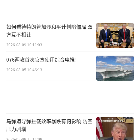
美军在亚太区的航母部署捉襟见肘，被官
方报告证实为印太战略的最大软肋。 而中国35
如何看待特朗普加沙和平计划陷僵局 双
0艘舰艇的规模，包括先进驱逐舰的增长，被智
方互不相让
库视为量化优势的证据。 日本的政策转向则面
2026-08-09 10:11:03
临疑问：通过夸大外部威胁来推动国内防务升
076两攻首次官宣使用综合电推！
级，会不会加剧区域紧张而非安全？
2026-08-05 10:46:13
中方的两句话回应，在国际法层面站稳脚
跟，直接回应了日方的质疑。 反观美国航母的
撤离，虽有技术理由，却被解读为实力不济的
象征。 这些事件交织，让讨论焦点自然转向：
在今日的太平洋，谁在主导秩序？中国海军的
乌弹道导弹拦截效率暴跌有何影响 防空
压力剧增
崛起是和平力量的平衡，还是霸权的转移信
号？
2026-08-08 15:11:08