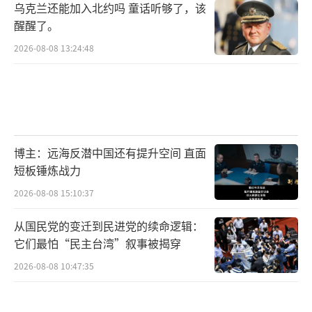
乌克兰还能加入北约吗 童话听够了，该
醒醒了。
中方的回应始终紧扣国际法和防御原则，
这点在联合国海洋法公约框架下被多次强调。
2026-08-08 13:24:48
而美军航母的撤离事件，从尼米兹号的航向改
变到华盛顿号的试航失败，被美国评论家批
为“战略失误”。 中国海军的扩展速度，每年
新舰入役，被全球分析视为改变区域力量平衡
博主：远海反潜中国还有提升空间 直面
的关键因素。
短板锤炼战力
2026-08-08 15:10:37
这场风波中，中国的航母行动细节继续发
酵，央视报道的跨舰调度证明协同作战的成
从国民党的变迁到民进党的续命逻辑：
熟。 与此形成反差的是美方航母的频繁维修记
它们最怕“民主台湾”叙事被揭穿
录，如2022年类似事件频频发生。 日本防卫省
2026-08-08 10:47:35
数据的发布，虽意在施压，却意外帮中国宣传
了实战能力。