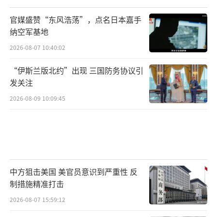
澈，间接点燃了网友的辩论：中国的克制策
官媒盛赞“东风浩荡”，点名日本嘉手
略，是否比美国的武力威慑更有效？
纳空军基地
美军航母的撤离模式，被军事专家解读
2026-08-07 10:40:02
为“动态防御”理论的实际应用，即避免直接
“伊斯兰版北约”出现 三国防务协议引
对抗以保存实力。 但这也带来了争论：如果美
发关注
军连自家核心据点都守不住，其“印太战
2026-08-09 10:09:45
略”还有何可信度？
日方官员在媒体上渲染“威胁”，但民调
显示许多公民担忧卷入中美冲突的风险。 林芳
正的外交交涉，虽被描绘成强硬立场，实则揭
中方狙击美国 美官员意识到严重性 反
示了其外交孤立感。 大家不禁思考：日本这种
制措施精准打击
急于求解释的行为，是否源于其岛国地位的无
2026-08-07 15:59:12
奈？