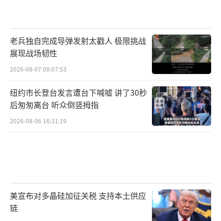
地区紧张呈螺旋上升趋势。今年3月，以色
列恢复对加沙地带大规模空袭，造成至少1001
老兵独自完成导弹发射太戳人 极限挑战
人死亡。美军也大举空袭也门胡塞武装，造成5
展现战场韧性
3人死亡。暗杀事件可能成为点燃全面地区冲突
2026-08-07 09:07:53
的火星。
（责任编辑：张蕾 TT0001）
纽约市长登台发言遭台下喊嘘 讲了30秒
后匆匆离台 听众倒竖拇指
2026-08-06 16:31:19
美宣布对多晶硅加征关税 支持本土供应
链