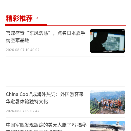
可能已被渗透。
精彩推荐
03庆功宴后的松懈，伊朗的致命轻敌
官媒盛赞“东风浩荡”，点名日本嘉手
就在袭击发生前三天，伊朗沉浸在军事成
纳空军基地
就的喜悦中。他们成功试射一枚两吨重的远程
2026-08-07 10:40:02
弹道导弹，展示军事实力。这种导弹理论上可
覆盖整个中东地区，包括以色列全境。
伊朗高层沉浸在导弹试射成功的庆功氛围
中，却忽略了美国异常举动的预警信号。当美
China Cool"成海外热词：外国游客来
国大使馆紧急撤离人员时，伊朗革命卫队总司
华避暑体验独特文化
令仍正常活动于德黑兰的住所，未转移到更安
2026-08-07 09:02:42
全的司令部或地下指挥中心。
中国军舰发现跟踪的美无人艇了吗 揭秘
这种松懈令人联想到2020年核科学家遇刺