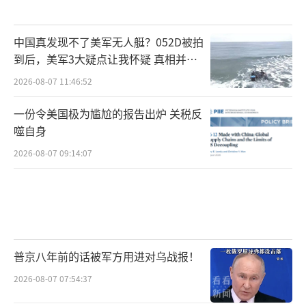
斗机器人潜入佛罗里达”。这种强硬言论与当
前克制形成戏剧性反差。
中国真发现不了美军无人艇？052D被拍
现实困境使伊朗陷入“一怒之下，怒了一
到后，美军3大疑点让我怀疑 真相并非
如此
下”的循环。在哈尼亚遇刺事件中，伊朗虽扬
2026-08-07 11:46:52
言将在“适当时间地点”严厉报复，但三个月
一份令美国极为尴尬的报告出炉 关税反
过去实质性行动有限。伊朗面临两难抉择：大
噬自身
规模报复可能招致更猛烈反击，不报复则损害
2026-08-07 09:14:07
政权威信。
更深层的问题在于内部渗透。哈尼亚事件
后伊朗逮捕包括高级军官在内的20多人，显示
安全机构已被渗透。伊朗必须先清理门户，才
普京八年前的话被军方用进对乌战报！
能有效应对外部威胁。
2026-08-07 07:54:37
06中东火药桶，一触即发的地区战争风险