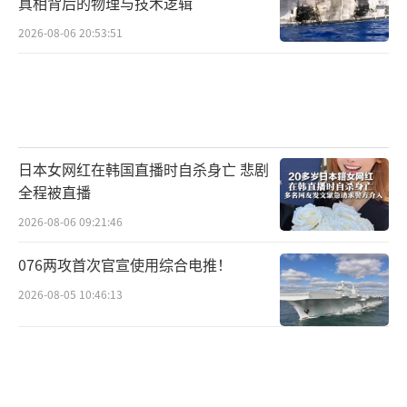
真相背后的物理与技术逻辑
事件。当时法赫里扎德的车辆在德黑兰郊外遇
2026-08-06 20:53:51
袭，现场汽车前窗布满弹孔。尽管伊朗声称加
强了重要人物保护，但同样安保漏洞反复出
现。
伊朗总统佩泽希齐扬在美方发出石油禁令
日本女网红在韩国直播时自杀身亡 悲剧
后曾迅速表态，保证“伊朗会采取措施应对当
全程被直播
前困境”。但安保措施显然未能跟上外交辞令
2026-08-06 09:21:46
的速度，酿成无法挽回的损失。
076两攻首次官宣使用综合电推！
04美以“双簧戏”，战略欺骗的完美演绎
2026-08-05 10:46:13
此次事件中美以两国的配合堪称战略欺骗
的教科书案例。特朗普公开表态构成心理战术
的第一环——既发出足以推卸责任的预警，又