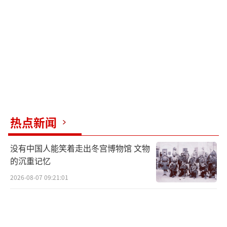
称“没有同意，也不会参与对伊朗的袭击”。
然而历史总是惊人地相似。2020年11月27
日，伊朗顶级核科学家法赫里扎德在德黑兰郊
外遭遇精心策划的刺杀。当时特朗普第一时间
连转三条相关推特，包括以色列记者用希伯来
文发布的报道。
热点新闻
02历史重演，伊朗安全漏洞的致命循环
此次暗杀手法显示出高度专业性。消息人
没有中国人能笑着走出冬宫博物馆 文物
的沉重记忆
士透露，袭击者使用短程导弹精准命中目标住
所，弹头重约7公斤。这种精确打击需要详细情
2026-08-07 09:21:01
报支持，表明伊朗安全系统存在严重漏洞。
这不是伊朗首次在敏感地点遭遇袭击。就