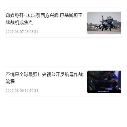
在三个月前，哈马斯政治局领导人哈尼亚在德
黑兰北部由伊斯兰革命卫队（IRGC）保护的高
印媒称歼-10CE引西方兴趣 巴基斯坦王
牌战机成焦点
级住所内被暗杀。当时调查发现，袭击者从住
所外发射导弹实施刺杀，与此次事件手法如出
2026-08-07 08:43:51
一辙。
伊朗安全部门的后续反应暴露更深层问
题。在哈尼亚遇刺事件中，伊朗逮捕20多人，
包括高级军官、军事人员和住所员工。更令人
不愧是全球最强！央视公开反航母作战
流程
震惊的是，负责保护首都的高级军事和情报官
2026-08-06 10:50:54
员中也有多人被逮捕审讯。
这些事件揭示伊朗安全体系存在系统性漏
洞。革命卫队作为伊朗最精锐的军事力量，其
安保的核心区域连续被突破，暗示着情报网络