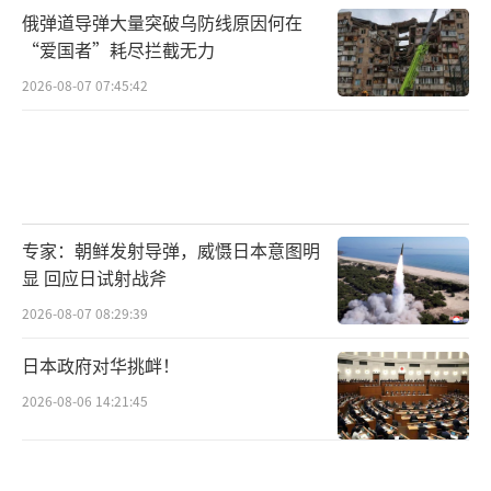
俄弹道导弹大量突破乌防线原因何在
此次事件发生时，国际原子能机构（IAE
“爱国者”耗尽拦截无力
A）正在维也纳召开会议。总干事格罗西报告
2026-08-07 07:45:42
称，伊朗拥有接近武器级的核材料数量大幅增
加。这一背景使暗杀事件更具爆炸性。
美国情报官员一直担忧以色列可能在未经
美国同意情况下打击伊朗核设施。这种行动将
专家：朝鲜发射导弹，威慑日本意图明
彻底颠覆拜登政府时期开始的核谈判，并引发
显 回应日试射战斧
伊朗对整个地区美国目标的报复。
2026-08-07 08:29:39
伊朗核谈判代表阿拉格希在社交媒体呼
日本政府对华挑衅！
吁：“一项能确保伊朗核计划持续和平性质的
2026-08-06 14:21:45
协议触手可及”。但特朗普已表示对谈判信心
降低，认为伊朗“似乎在拖延”。