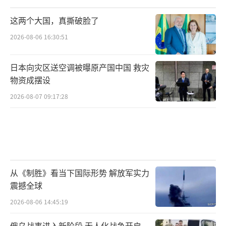
用“非迫在眉睫”的表述麻痹伊朗警觉。
这两个大国，真撕破脸了
以色列的保证则是第二环。通过承诺“没
2026-08-06 16:30:51
有美国允许不会动手”，以色列给伊朗制造虚
假安全感。这种心理战术在军事史上屡见不
日本向灾区送空调被曝原产国中国 救灾
物资成摆设
鲜，但伊朗仍屡屡中招。
2026-08-07 09:17:28
美国迅速划清界限构成第三环。在以色列
表态后，美方立即声明“没有同意，也不会参
与对伊朗的袭击”，制造出美以立场分歧的假
象。这种外交表演为后续行动提供充分推诿空
从《制胜》看当下国际形势 解放军实力
间。
震撼全球
三国博弈中，伊朗的反应成为悲剧注脚。
2026-08-06 14:45:19
当美国国务院撤离人员时，伊朗本应提升军事
俄乌战事进入新阶段 无人化战争开启