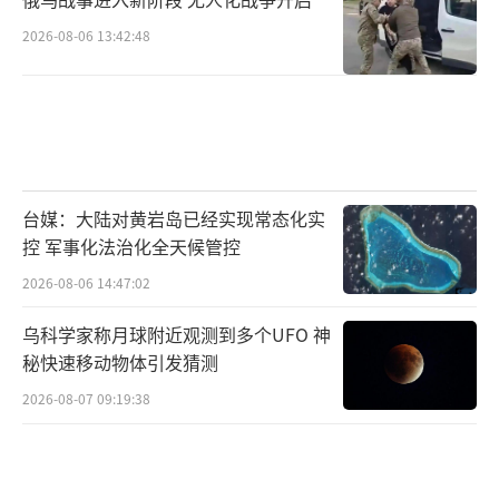
戒备等级，将关键人物转移到加固设施。但沉
2026-08-06 13:42:48
浸在导弹试射成功的喜悦中，伊朗错失了最后
的预警窗口。
05伊朗的报复困境，“一怒之下，怒了一
下”的循环
台媒：大陆对黄岩岛已经实现常态化实
伊朗领导人遇刺后，伊朗驻联合国代表团
控 军事化法治化全天候管控
迅速发声：“外交——而非军国主义——是唯一
2026-08-06 14:47:02
的前进道路”。这一表态暗示伊朗可能不会立
即采取军事报复，与以往强硬姿态形成鲜明对
乌科学家称月球附近观测到多个UFO 神
秘快速移动物体引发猜测
比。
2026-08-07 09:19:38
伊朗曾誓言报复美国。2021年12月，伊朗
甚至公开讨论暗杀特朗普计划，扬言使用“战