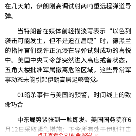
在几天前，伊朗刚高调试射两吨重远程弹道导
弹。
当特朗普在媒体前轻描淡写表示“以色列
袭击可能发生，但不是迫在眉睫”时，德黑兰
的指挥官们或许正沉浸在导弹试射成功的喜悦
中。美国中央司令部突然进入高度戒备状态，
五角大楼批准军属撤离危险区域，这些异常军
事动态未能引起伊朗高层足够警觉。
01暗杀事件与美国的预警，时间线上的致
命巧合
中东局势紧张到一触即发。美国国务院在6
月12日采取紧急措施：下令所有处于伊朗打击
点击查看全文(剩余
88
%)