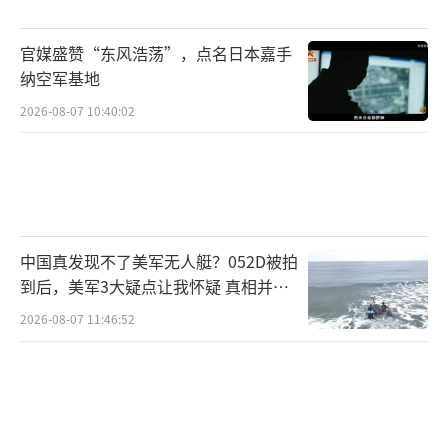
判是双方通过平等对话协商解决分歧的重要机
官媒盛赞“东风浩荡”，点名日本嘉手
遇，只有拆除人为设置的障碍，才能推动中美
纳空军基地
经贸关系稳定健康发展。然而，即使美方临时
2026-08-07 10:40:02
答应了这些要求，也可能只是暂时应付，不会
真正实施。美国两党已将遏制中国崛起作为既
定国策，追求中美最终脱钩的大趋势。目前的
谈判只是为了减少美国在遏制中国崛起过程中
的损失和痛苦，争取缓冲时间，构筑去中国化
中国真发现不了美军无人艇？052D被拍
的产业链和供应链。
到后，美军3大疑点让我怀疑 真相并非
如此
2026-08-07 11:46:52
美国的这种策略体现在他们支持英国保守
派在中美伦敦谈判前夕对中国驻伦敦新大使馆
建设发起的新一轮攻击上。中国国务院副总理
何立峰应英方邀请抵达英国当天，英国影子内