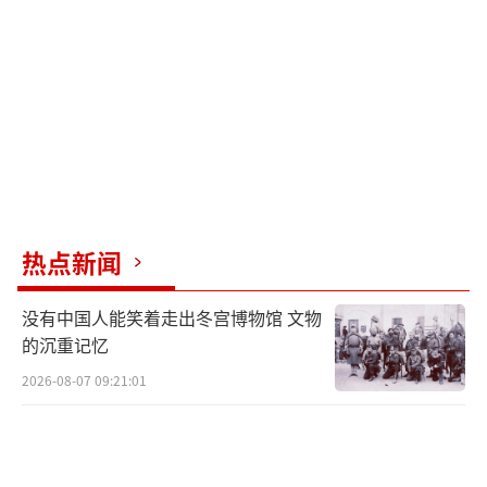
分对华出口限制。中国官方也称已批准一定数
量的稀土出口许可申请。如果没有其他特殊情
况，中美大概率会达成上述共识作为本次谈判
的主要成果。美国需要通过中美伦敦谈判成功
来推动与其他国家的经贸谈判。
特朗普在伦敦谈判前采取了一系列措施，
如限制中国学生签证、禁止向中国出售芯片设
热点新闻
计软件等，以增加谈判筹码。中方还希望在经
没有中国人能笑着走出冬宫博物馆 文物
贸以外的议题如台湾问题上获得美方的相关承
的沉重记忆
诺，并希望美方尊重国际经贸规则，避免破坏
2026-08-07 09:21:01
全球贸易秩序和公平竞争，通过对话和协商解
决分歧，推动中美经贸关系健康发展。
《人民日报》发表评论文章，认为这次谈