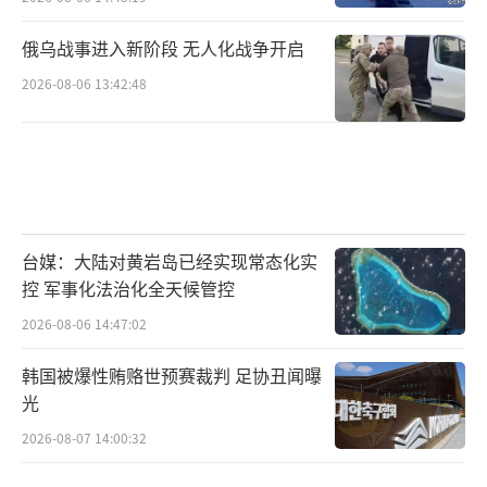
俄乌战事进入新阶段 无人化战争开启
2026-08-06 13:42:48
台媒：大陆对黄岩岛已经实现常态化实
控 军事化法治化全天候管控
2026-08-06 14:47:02
韩国被爆性贿赂世预赛裁判 足协丑闻曝
光
2026-08-07 14:00:32