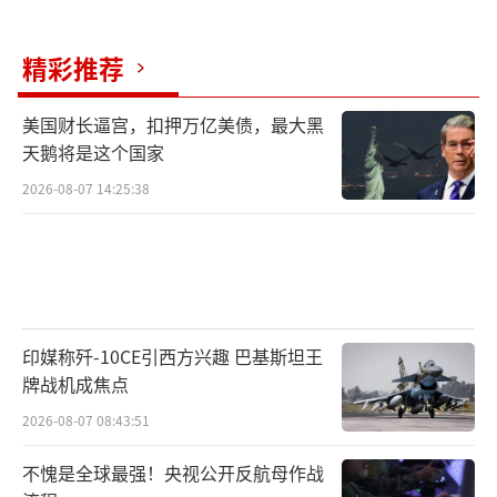
政大臣克里斯·菲利普在接受媒体采访时表
示，中国很可能将新使馆大楼作为间谍活动的
精彩推荐
基地。尽管中方坚决否认，但这一炒作客观上
配合了美国在谈判前夕的对华施压议程，试图
美国财长逼宫，扣押万亿美债，最大黑
天鹅将是这个国家
让美方在谈判中占据道德制高点。
2026-08-07 14:25:38
美国离间中国与其盟国的做法不会因中美
谈判而改变。英国工党与澳大利亚政府一样，
追求与中国发展经贸关系，但美国会对一切想
自主发展对华关系的盟国施加政治压力，甚至
将反华内容写进贸易协议中。这表明中美举行
印媒称歼-10CE引西方兴趣 巴基斯坦王
牌战机成焦点
的一系列谈判在美国看来只是一些临时安排，
2026-08-07 08:43:51
互相谋求一些权宜之计，以当下的合作为各自
谋求缓冲空间，而两国的愿景基本上是背道而
不愧是全球最强！央视公开反航母作战