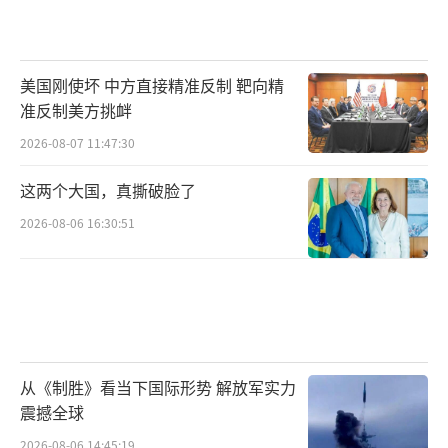
美国刚使坏 中方直接精准反制 靶向精
准反制美方挑衅
2026-08-07 11:47:30
这两个大国，真撕破脸了
2026-08-06 16:30:51
从《制胜》看当下国际形势 解放军实力
震撼全球
2026-08-06 14:45:19