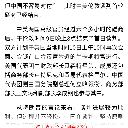
但中国不容易对付”。此时中美伦敦谈判首轮
磋商已经结束。
中美两国高级官员经过六个多小时的磋商
后，于伦敦时间9日晚上8点结束了首日谈判。
双方计划于英国当地时间10日上午10时再次会
面。会谈在白金汉宫附近的兰卡斯特宫进行。
美国代表团由财政部长贝森特牵头，成员还包
括商务部长卢特尼克和贸易代表格里尔。中国
代表团则由国务院副总理何立峰领衔，商务部
部长王文涛和副部长李成钢也参与其中。
从特朗普的言论来看，谈判进展较为顺
利，但过程并不轻松。中国在谈判中坚持原则
且熟练运用谈判技巧，可能是让美方感觉难以
点击查看全文(剩余
75
%)