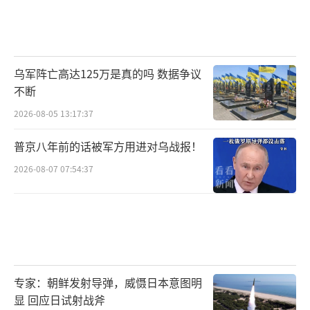
乌军阵亡高达125万是真的吗 数据争议
不断
2026-08-05 13:17:37
普京八年前的话被军方用进对乌战报！
2026-08-07 07:54:37
专家：朝鲜发射导弹，威慑日本意图明
显 回应日试射战斧