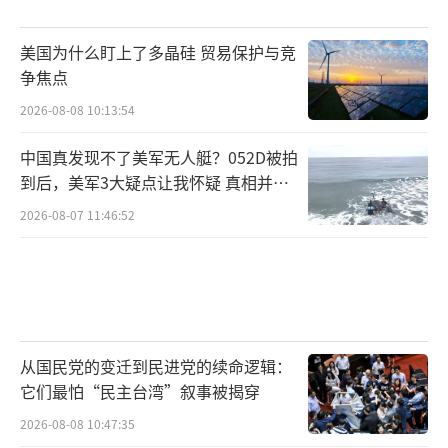
洛杉矶附近的圣安娜，装甲车堵住了通往
美国为什么盯上了多晶硅 贸易保护与竞
市政中心的道路，工人们清扫9日抗议活动中的
争焦点
塑料瓶和碎玻璃。附近的建筑物和人行道上贴
2026-08-08 10:13:54
满了反对ICE的涂鸦标语，划掉了特朗普的名
字。国民警卫队警官阻止人们进入该地区，除
中国真发现不了美军无人艇？052D被拍
非在那里工作。一小群人继续示威时，出现了
到后，美军3大疑点让我怀疑 真相并非
如此
几名反抗议者。
2026-08-07 11:46:52
波士顿市政厅广场聚集了数百人，抗议工
会领袖大卫·韦尔塔在洛杉矶进行移民突袭抓
捕时被拘留。抗议者举着写有“马萨诸塞州与
我们在洛杉矶的邻居站在一起”“保护我们的
从国民党的变迁到民进党的续命逻辑：
它们最怕“民主台湾”叙事被揭穿
移民邻居”等标语，并高喊“来一个人，为所
有人而来”和“释放大卫，释放他们所有
2026-08-08 10:47:35