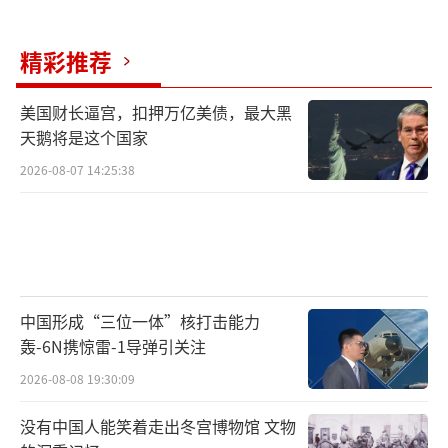
西雅图市中心的移民法院外聚集了约50
人，抗议活动最初是和平的，但在警察到达之
精彩推荐
前，抗议者开始把滑板车放在移民法院的入口
前。华盛顿大学学生民主社会组织的马蒂厄·
美国财长逼宫，扣押万亿美债，最大黑
天鹅将是这个国家
查博表示，他们在那里声援洛杉矶的抗议者，
2026-08-07 14:25:38
表明“我们在社区中反对ICE”。
纽约曼哈顿下城集会抗议驱逐出境和联邦
移民政策。示威者聚集在移民法院所在的两座
联邦大楼外，并在大量警察在场的情况下游
行。一些示威者举着写有“ICE离开纽约”的标
中国形成“三位一体”核打击能力
轰-6N携惊雷-1导弹引关注
语，其他人则高呼“你为什么穿着防暴装备？
2026-08-08 19:30:09
我没有看到这里有骚乱。”纽约市警方表示，
多人被拘留。
没有中国人能笑着走出冬宫博物馆 文物