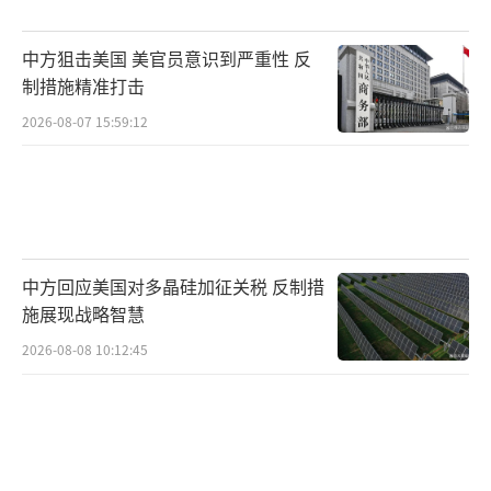
可能面临逮捕。警方介入后，有人投掷物品，
至少1人被捕。得克萨斯州州长格雷格·阿博特
中方狙击美国 美官员意识到严重性 反
表示，“和平抗议是合法的，但一旦越界就会
制措施精准打击
被逮捕。”
2026-08-07 15:59:12
旧金山移民法院外聚集了大约200名抗议
者，此前活动人士表示，有几人在那里被捕。1
0日晚间，教会区抗议活动中的一个小团体破坏
了建筑物并喷涂了涂鸦，警方已逮捕了92人。6
中方回应美国对多晶硅加征关税 反制措
月8日和9日该市曾爆发抗议活动，数千名示威
施展现战略智慧
者参与，警方逮捕了超过150人。相关暴力事件
2026-08-08 10:12:45
包括破坏建筑物，损坏汽车、警车和公共汽
车。警方表示，两名警官受伤，暂无生命危
险。