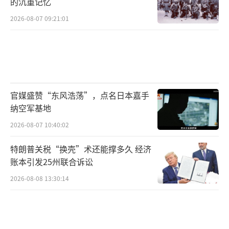
的沉重记忆
芝加哥一小群人聚集在市中心的移民法院
2026-08-07 09:21:01
外，呼吁结束特朗普政府针对移民的逮捕和在
加利福尼亚州的军事存在。抗议者在市中心街
道上游行，击鼓高呼“不要再驱逐出境
了！”退休人员加里·斯奈德曼说：“随着洛
杉矶的军事化，是时候站出来让特朗普知道这
官媒盛赞“东风浩荡”，点名日本嘉手
是不可接受的，所有这些都是如此违宪。”
纳空军基地
2026-08-07 10:40:02
丹佛科罗拉多州议会大厦前聚集了一群抗
议者，举着纸板标语牌，其中一张标语牌上写
特朗普关税“换壳”术还能撑多久 经济
账本引发25州联合诉讼
着：“露出你们的真面目。ICE 懦夫。”受到
2026-08-08 13:30:14
过去几天洛杉矶抗议活动的鼓舞，该团体分成
两半，沿着两条不同的大道游行，堵塞了交
通。