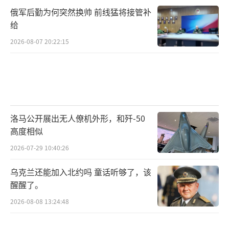
人”。
俄军后勤为何突然换帅 前线猛将接管补
给
华盛顿特区几个工会聚集抗议突袭行动，
2026-08-07 20:22:15
要求释放韦尔塔，并游行经过司法部大楼。示
威者包括来自华盛顿州的美国众议员普拉米拉
·贾亚帕尔。
亚特兰大约有1000名示威者在布福德高速
洛马公开展出无人僚机外形，和歼-50
公路沿线游行，其中数百人分散开来，穿过多
高度相似
拉维尔市。他们几乎立即被警方拦截，并与数
2026-07-29 10:40:26
十名市警对峙。一些示威者在双方交火中四散
逃开——警察发射催泪瓦斯，抗议者则燃放烟花
乌克兰还能加入北约吗 童话听够了，该
醒醒了。
——一群警察将一名男子推倒在地，他的头撞在
混凝土路堤上。
2026-08-08 13:24:48
（责任编辑：张小花 TT1000）