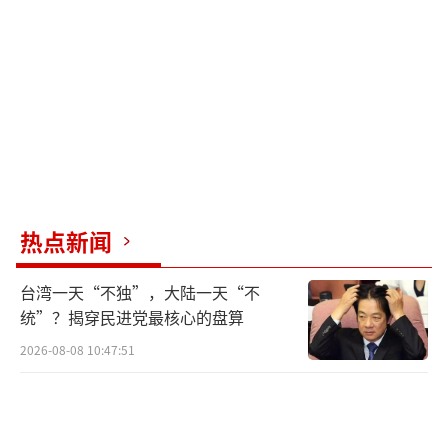
够处理这场骚乱。特朗普在北卡罗来纳州布拉
格堡向部队发表讲话时称洛杉矶是“垃圾
堆”，并承诺“解放”这座城市。
得克萨斯州首府奥斯汀市的州议会大厦和
一座设有ICE办公室的联邦大楼之间也爆发了抗
议活动。当示威者试图用喷漆污损联邦大楼
时，奥斯汀市警方使用了胡椒喷雾，得克萨斯
热点新闻
州警方使用了催泪瓦斯。奥斯汀市警方逮捕了8
人，得克萨斯州警方逮捕了5人。奥斯汀警方已
台湾一天“不独”，大陆一天“不
为6月14日该市市中心的抗议活动做好了准备。
统”？揭穿民进党最核心的盘算
2026-08-08 10:47:51
达拉斯市数百人在一座桥梁上举行抗议集
会，持续了数小时。随后，达拉斯市警方宣布
这是“非法集会”，并警告示威者离开，否则