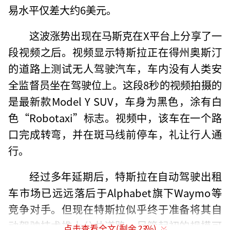
易水平仅差大约6美元。
这波涨势出现在马斯克在X平台上分享了一
段视频之后。视频显示特斯拉正在得州奥斯汀
的道路上测试无人驾驶汽车，车内没有人类安
全监督员坐在驾驶位上。这段8秒的视频拍摄的
是最新款Model Y SUV，车身为黑色，涂有白
色“Robotaxi”标志。视频中，该车在一个路
口完成转弯，并在斑马线前停车，礼让行人通
行。
经过多年延期后，特斯拉在自动驾驶出租
车市场已远远落后于Alphabet旗下Waymo等
竞争对手。但现在特斯拉似乎终于准备将其自
动驾驶技术推上公共道路，尽管起初的规模可
点击查看全文(剩余
23
%)