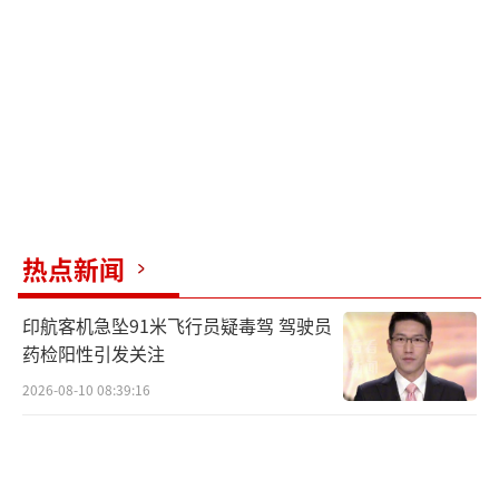
和人道主义危机，同时挑动加沙地带的各类势
力与哈马斯进行对抗，并以此作为未来控制加
沙地带的抓手。
“人民力量”据称拥有数百人，目前控制
着凯雷姆·沙洛姆口岸周边地区。该口岸是国
际人道主义援助物资进入加沙的关键通道。阿
布-沙巴卜被称为“自封的拉法东部权力掮
热点新闻
客”。尽管阿布-沙巴卜否认其组织与以色列军
队存在合作，但其家族成员证实了该组织与以
印航客机急坠91米飞行员疑毒驾 驾驶员
色列军方的合作关系，并断绝了两者关系。
药检阳性引发关注
2026-08-10 08:39:16
哈马斯谴责阿布-沙巴卜领导的团伙“选择
背叛与盗窃之路”，呼吁民众共同抵制。哈马
斯还表示，已经掌握证据证明这些劫掠团伙与