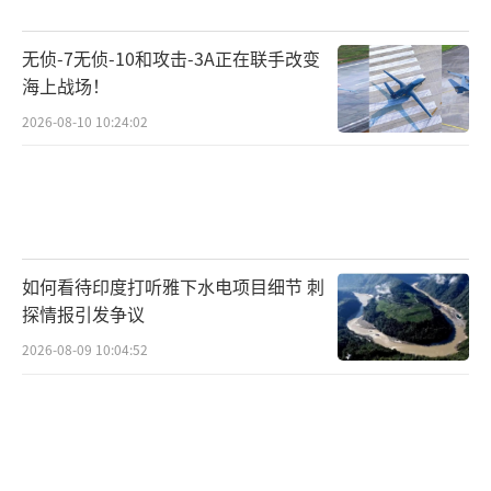
以军勾结，抢夺援助物资，制造人道主义危
机。阿布-沙巴卜领导的武装组织长期以来被哈
无侦-7无侦-10和攻击-3A正在联手改变
马斯视为犯罪团伙，其本人曾因贩毒而遭关
海上战场！
押。去年11月，哈马斯领导的武装部队突袭了
2026-08-10 10:24:02
阿布-沙巴卜的住所，打死了包括其兄弟在内的
多名成员。
以色列总理内塔尼亚胡表示，以色列政府
是在安全官员的建议下，“激活”了加沙地带
如何看待印度打听雅下水电项目细节 刺
反对哈马斯的部落武装。内塔尼亚胡指责反对
探情报引发争议
派议员利伯曼公开此事只会对哈马斯有利。马
2026-08-09 10:04:52
晓霖指出，内塔尼亚胡政府利用机会扶植与哈
马斯敌对的武装组织，给哈马斯制造对手。
内塔尼亚胡的决定遭到以色列政治反对派