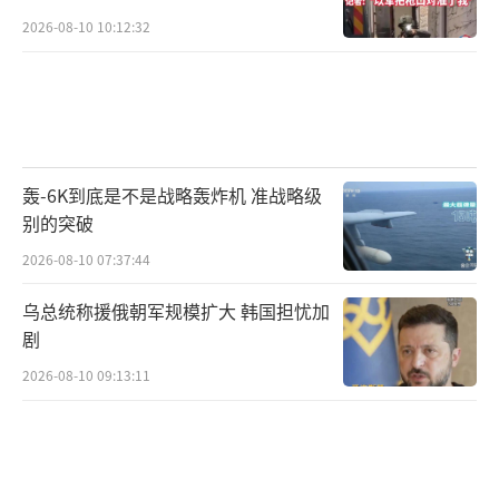
不灭”的“割草战略”，不断打压哈马斯，造
2026-08-10 10:12:32
成以色列社会的右倾化和强硬化。
根据加沙地带卫生部的数据，自以色列恢
复在加沙军事行动以来，以军行动已造成超过4
400名巴勒斯坦人死亡。自2023年10月新一轮
轰-6K到底是不是战略轰炸机 准战略级
巴以冲突爆发以来，以军行动已造成超过54000
别的突破
人死亡，12.5万人受伤。联合国儿童基金会统
2026-08-10 07:37:44
计显示，截至今年1月，加沙地带已有14500名
巴勒斯坦儿童被以色列杀害，17000名儿童与父
乌总统称援俄朝军规模扩大 韩国担忧加
剧
母分离或成为孤儿，加沙地带是世界上儿童截
肢比例最高的地区。
2026-08-10 09:13:11
（责任编辑：张小花 TT1000）