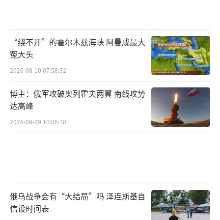
“绕不开”的霍尔木兹海峡 阿曼成最大
冤大头
2026-08-10 07:58:32
博主：俄军攻破奥列霍夫两翼 南线攻势
达高峰
2026-08-09 10:06:18
俄乌战争会有“大结局”吗 泽连斯基自
信设时间表