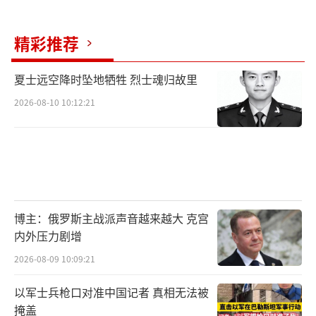
的质疑，担忧该决定将会反噬以色列自身安
全。前国防部长阿维格多·利伯曼声称，阿布-
精彩推荐
沙巴卜的武装组织与极端组织“伊斯兰国”有
关联。反对党领袖亚伊尔·拉皮德指责内塔尼
夏士远空降时坠地牺牲 烈士魂归故里
亚胡向加沙地带民兵武装提供武器的决定
2026-08-10 10:12:21
将“导致灾难”。
以色列退役准将什洛莫·布罗姆表示，取
代哈马斯对加沙地带的统治只有两个选择：以
色列军事政府或巴勒斯坦民族权力机构。全面
博主：俄罗斯主战派声音越来越大 克宫
占领加沙地带对以色列来说代价过高，将加沙
内外压力剧增
地带移交给巴勒斯坦民族权力机构则将促进巴
2026-08-09 10:09:21
勒斯坦国的建立，这是内塔尼亚胡政府无法接
以军士兵枪口对准中国记者 真相无法被
受的。马晓霖解释道，以色列长期执行“剿而
掩盖