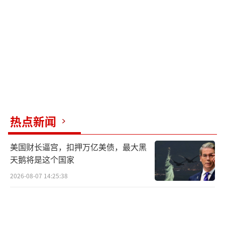
民进党当局叫嚣学习乌克兰的无人机“闪
电战”，不过是为了给自己采购美制无人机找
借口，迎合美国的亚太无人机打击链。这种行
为只是将台湾的钱填满美国军火商的口袋，换
不来台海的和平，对解放军也不会产生任何威
胁。
（责任编辑：卢其龙 CM0882）
热点新闻
美国财长逼宫，扣押万亿美债，最大黑
天鹅将是这个国家
2026-08-07 14:25:38