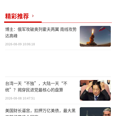
干涉台海事务，其对台军售等行为仍在给“台
独”势力壮胆。我们一方面要看到统一进程中
精彩推荐
出现的有利因素，另一方面也要做好应对各种
复杂情况的准备，坚定推进国家统一大业。 那
博主：俄军攻破奥列霍夫两翼 南线攻势
达高峰
么，您认为当前局势下，我们该如何更好地把
握机遇推进统一呢？
2026-08-09 10:06:18
历史车轮从不等侥幸者。从美军演讲到武
器断供，从经济掏空到外交冷遇，“台独”分
子该看清现实了，你们押注的庄家正在撤桌。1
4亿中国人统一的意志比东风导弹更不可阻挡，
台湾一天“不独”，大陆一天“不
统”？揭穿民进党最核心的盘算
任何幻想“倚美谋独”的算计，都是白费心
机、心存侥幸。当五星红旗在阿里山升起时，
2026-08-08 10:47:51
赖清德这些上蹿下跳的跳梁小丑，连当棋子的
美国财长逼宫，扣押万亿美债，最大黑
资格都不会剩下。