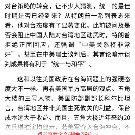
对台策略的转变，让不少人猜测，统一的最佳
时期是否已经到来？从特朗普一系列表态来
看，他对台态度有了显著变化。此前被问及是
否会阻止中国大陆对台湾地区动武时，特朗普
拒绝正面回应，还强调“中美关系将非常
好”。甚至在中美瑞士谈判后，其言论暗示谈
判成果将有利于“统一与和平”。
这和以往美国政府在台海问题上的强硬态
度大不一样。再看美国军方高层的观点。五角
大楼的三号人物、美国防部副部长科尔比坦
言，台湾地区并非美国生死攸关的利益，保台
成本远大于收益。而且，五角大楼近年来约20
次兵棋推演均显示，若美军介入台海冲突，不
点击查看全文(剩余
76
%)