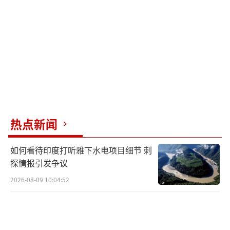
就连被特朗普任命为国务卿的鲁比奥也曾
坦言：“中国统一是不可避免的，美国不值得
为此花费力气。”对台当局来说，美国态度转
变让其陷入困境。之前赖清德当局妄图“脱中
入北”，可美军悄悄将台湾地区移出第一岛链
防御体系；台外事部门负责人林佳龙妄称大陆
无权决定台湾地区地位时，美方暂缓交付台军
武器。美国国务院网站虽删除了“不支持台
热点新闻
独”表述，给“台独”势力一些虚幻希望，但
如何看待印度打听雅下水电项目细节 刺
特朗普多次拒绝公开承诺“保卫台湾地区”，
探情报引发争议
这种矛盾信号，让台当局明白，台湾地区不过
2026-08-09 10:04:52
是美国的博弈筹码。
从现实层面看，美国对台军售增加，并不
意味着其会为台出兵。此前美国共和党联邦参