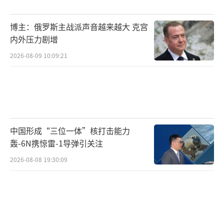
议员霍利提出所谓“台湾地区武器出口法
博主：俄罗斯主战派声音越来越大 克宫
案”，鼓噪加快对台军售。自2009年至今，美
内外压力剧增
国对台已进行了400多起军售专案，累计军售金
2026-08-09 10:09:21
额超过300亿美元，其中特朗普任内就超过180
亿美元，占其总额的一半以上。美国不断加强
对台军售，是想把台湾地区推向“抗中前
线”，自己在背后提供武器和情报支持，而不
是直接军事介入。
中国形成“三位一体”核打击能力
轰-6N携惊雷-1导弹引关注
如今的局势下，对我们而言，确实迎来了
2026-08-08 19:30:09
一些机遇。美国对台策略的调整，说明其“台
湾地区牌”越来越不好打。随着中国综合国力
增强，美国在台海问题上的操作空间不断被压
缩。但我们也要保持清醒，美国不会轻易放弃