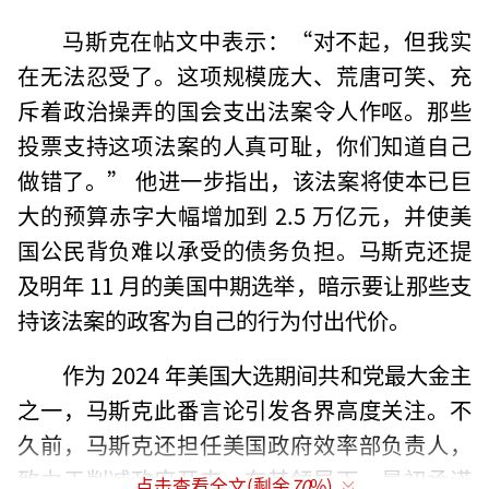
马斯克在帖文中表示：“对不起，但我实
在无法忍受了。这项规模庞大、荒唐可笑、充
斥着政治操弄的国会支出法案令人作呕。那些
投票支持这项法案的人真可耻，你们知道自己
做错了。” 他进一步指出，该法案将使本已巨
大的预算赤字大幅增加到 2.5 万亿元，并使美
国公民背负难以承受的债务负担。马斯克还提
及明年 11 月的美国中期选举，暗示要让那些支
持该法案的政客为自己的行为付出代价。
作为 2024 年美国大选期间共和党最大金主
之一，马斯克此番言论引发各界高度关注。不
久前，马斯克还担任美国政府效率部负责人，
致力于削减政府开支。在其领导下，最初承诺
点击查看全文(剩余
70
%)