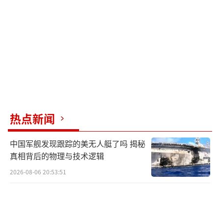
议，标志着共和党人的重大胜利，同时也为明
年中期选举前的两党激烈政治攻防定下基调。
民主党人指责共和党人投票废除重要政府项
目，为富人减税。马斯克的表态无疑加剧了这
场政治纷争，深得民主党人的心。参议院少数
党领袖查克・舒默在一次全体会议上称该法
案“本质上丑陋不堪”，以剥削美国人医疗保
热点新闻
健为代价为富豪减税，并认同马斯克的观点。
中国军舰发现跟踪的美无人艇了吗 揭秘
面对马斯克的抨击，白宫新闻秘书卡罗
真相背后的物理与技术逻辑
琳・莱维特回应称，总统早已知道马斯克对这
2026-08-06 20:53:51
项法案的立场，但这不会改变总统的看法，特
朗普会坚持推进该法案。众议院议长、共和党
人迈克・约翰逊则回击马斯克，称他对法案的