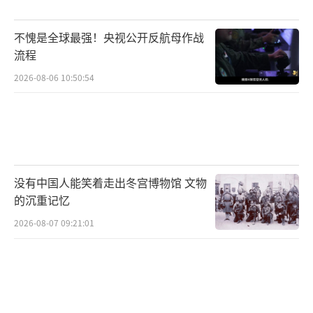
看法“大错特错”，还表示马斯克“干预”经
济是“一件危险的事情”。
不愧是全球最强！央视公开反航母作战
流程
然而，马斯克的言论也鼓舞了原本就反对
2026-08-06 10:50:54
该法案的共和党人。肯塔基州共和党众议员托
马斯・马西立即回复马斯克称其观点正确。此
外，一些原本支持该法案的共和党参议员也承
认马斯克的观点有一定道理，要求参议院对众
议院版本的“美丽大法案”进行大幅修改。
没有中国人能笑着走出冬宫博物馆 文物
的沉重记忆
马斯克对“美丽大法案”的批判反映出美
2026-08-07 09:21:01
国在财政政策、经济发展方向以及政治博弈等
多方面的深层次矛盾。未来，随着该法案在参
议院的审议推进，以及各方围绕此展开的角
力，其走向充满不确定性，必将持续影响美国