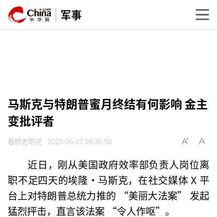
军事
马斯克与特朗普蜜月终结有何影响 金主
变批评者
春娇志明说
2025-06-07 09:36:50
近日，刚从美国政府效率部负责人岗位离
职不足四天的埃隆・马斯克，在社交媒体 X 平
台上对特朗普总统力推的 “美丽大法案” 发起
猛烈抨击，直言该法案 “令人作呕”。