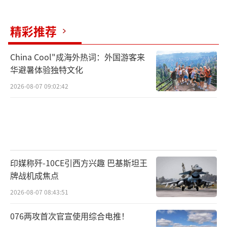
的政治格局与经济发展态势。
（责任编辑：张蕾 TT00
01）
精彩推荐
China Cool"成海外热词：外国游客来
华避暑体验独特文化
2026-08-07 09:02:42
印媒称歼-10CE引西方兴趣 巴基斯坦王
牌战机成焦点
2026-08-07 08:43:51
076两攻首次官宣使用综合电推！