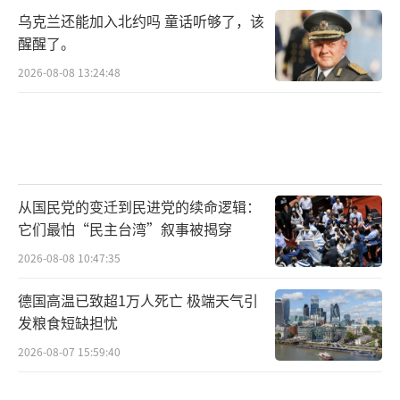
韩国政坛也少不了情绪化的“恨”。即使
乌克兰还能加入北约吗 童话听够了，该
是同党之间，不同社会背景和世代也有足够
醒醒了。
的“恨”。经济一半依赖出口的韩国，政坛就
2026-08-08 13:24:48
已经是“恨”意蔓延；在全球化退潮、各国关
税壁垒渐起的年代，韩国的经济面临严峻挑
战，政治情绪也自然变得更加极化。蛋糕做不
大的困局激化了社会矛盾，并在政坛呈现出撕
裂。李在明在这片历来有“恨”意的土壤上，
从国民党的变迁到民进党的续命逻辑：
它们最怕“民主台湾”叙事被揭穿
不断吸收“恨”意，同时又不断投
射“恨”意，顺势崛起。
2026-08-08 10:47:35
德国高温已致超1万人死亡 极端天气引
李在明也许很快会发现，韩国选民们并不
发粮食短缺担忧
是出于某种政治愿景而选择他，这场特殊选举
2026-08-07 15:59:40
只是前政府累积的挫败感和愤怒的产物，是在
愤世嫉俗、疲惫不堪和逆来顺受中作出的选