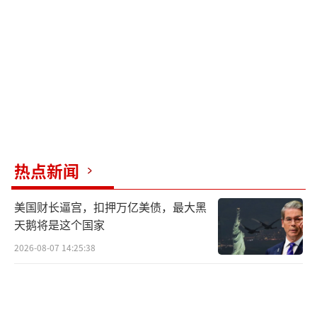
析，李在明的优势明显，除了他对共同民主党
有着更强的掌控力之外，尹锡悦的致命错误也
为他铺好了总统之路。
这是一场本应在两年后进行的选举。原本
在2022年当选的第20任总统尹锡悦，要到2027
年任期才届满。然而，2024年12月3日尹锡悦
发动戒严，不但没能解开自身与国会的死结，
热点新闻
反而被后者弹劾罢免，最终断送了政治生命。4
月4日，尹锡悦弹劾案通过，被正式罢免总统职
美国财长逼宫，扣押万亿美债，最大黑
务。根据韩国宪法，总统被罢免后，必须在60
天鹅将是这个国家
天内重新举行大选。提前到来的大选是李在明
2026-08-07 14:25:38
的绝佳时机：国民力量党还要经历党内初选，
而李在明已经提前两周作为共同民主党的正式
总统候选人在全国拉票。