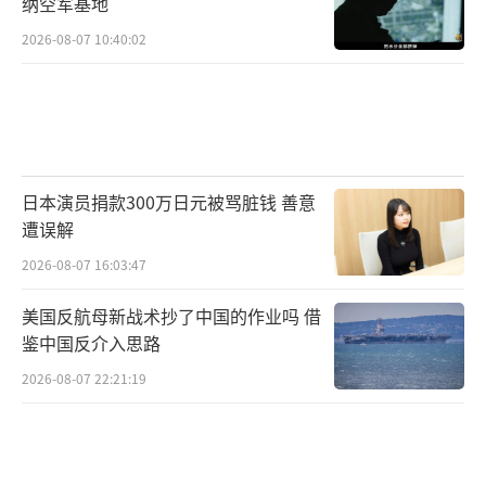
纳空军基地
尹锡悦这样的“政坛白丁”，他在2010年当选
2026-08-07 10:40:02
为城南市市长，在2018年当选为京畿道知事，
有着多年的地方首长履历。但在“斗”的方
面，李在明表现得不像是欧美主流政客。他展
示出另一种画风：从街头游行到绝食抗议，韩
式街头斗士的各种看家本领，他都擅长。
日本演员捐款300万日元被骂脏钱 善意
遭误解
李在明首先要树立的是个人魅力，不时制
2026-08-07 16:03:47
造争议话题，而不是推出一整套能够被中间温
和选民接受的纲领。跟特朗普一样，李在明多
美国反航母新战术抄了中国的作业吗 借
鉴中国反介入思路
年来是各类真人秀节目的常客，很早就混出了
一张被观众熟知的脸。此外，他还背负着多个
2026-08-07 22:21:19
司法案件，包括醉驾案、选举舞弊、收受地产
商贿赂和非法向朝鲜转移资金等指控。对手认