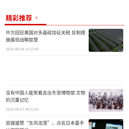
让军队进入国会。这一举动让李在明捡到了一
精彩推荐
把枪。争分夺秒赶回国会，跟国民力量党议员
们一起投票中止戒严令的李在明，被拍到爬越
中方回应美国对多晶硅加征关税 反制措
围墙进入国会大厦。这张爬墙的照片定格了尹
施展现战略智慧
锡悦和李在明命运的起落：敢于冒险的李在明
2026-08-08 10:12:45
在选民面前塑造了一个藐视权威的“民间英
雄”；而藐视程序正义、颁布戒严令的尹锡悦
失去了本党国会议员的支持，完全陷入被动状
态。
没有中国人能笑着走出冬宫博物馆 文物
在弹劾案被法官通过前，尹锡悦已经被中
的沉重记忆
止了总统职务。李在明主导下的国会开始对各
2026-08-07 09:21:01
个代总统穷追不舍，造成了2025年上半年韩国
官媒盛赞“东风浩荡”，点名日本嘉手
在6个月内换了3次代总统的局面。李在明不是