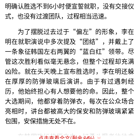
明确认胜选不到6小时便宣誓就职，没有交接仪
式，也没有过渡团队，过程相当迅速。
为了摆脱过去过于“偏左”的形象，李在
明在就职演说中多次提及“团结”，并戴上了
一条象征韩国左右两翼的“蓝白红”领带。尽
管这次胜利看似毫无悬念，但整个过程却充满
凶险。就在头天晚上宣布胜选时，李在明还躲
在厚厚的防弹玻璃后演讲。由于有过遇刺经
历，他始终担心有人想要他的命。因此，整个
大选期间，他都穿着防弹衣，每次在公众场合
亮相时，讲台都被高大的保安和防弹玻璃紧紧
包围，安保措施无处不在。
在韩国政坛的历史中，好勇斗狠者往往拿
点击查看全文(剩余
84
%)