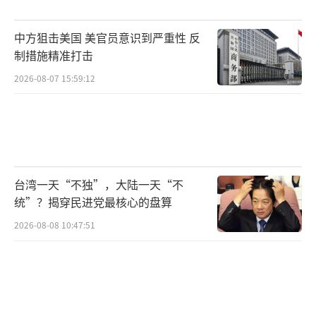
对李在明来说，这是一次复仇之战。在202
中方狙击美国 美官员意识到严重性 反
2年的选举中，李在明代表共同民主党对阵国民
制措施精准打击
力量党的尹锡悦，两人几乎要“打起来”。那
2026-08-07 15:59:12
次选举中，李在明的得票率是47.83%，比尹锡
悦的48.56%少了不到1%。两人不仅是代表两
个阵营的对手，在选战中相互谩骂和羞辱，也
带来了浓重的个人仇恨。尹锡悦尽管赢得了总
台湾一天“不独”，大陆一天“不
统选举，其国民力量党却没能拿到国会多数席
统”？揭穿民进党最核心的盘算
位，形成了“朝小野大”的局面。这给了李在
2026-08-08 10:47:51
明依靠国会挟持总统的机会。
李在明主导的国会不断给尹锡悦政府提出
的法案和人事任命制造阻力，政令几乎难以执
行。最终，走投无路的尹锡悦祭出了戒严令，