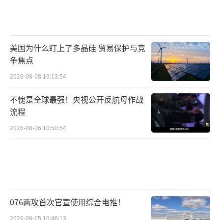
择。加之他背负的众多官司和公众的审视，他
的权力基地天然存在巨大的风险和不确定性。
（责任编辑：卢其龙 CM0882）
美国为什么盯上了多晶硅 贸易保护与竞
争焦点
2026-08-08 10:13:54
不愧是全球最强！央视公开反航母作战
流程
2026-08-06 10:50:54
076两攻首次官宣使用综合电推！
2026-08-05 10:46:13