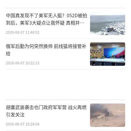
为，李在明赶在许多司法案件最终结案前赢得
总统选举，为的就是通过行政和立法手段获得
中国真发现不了美军无人艇？052D被拍
赦免权利。
到后，美军3大疑点让我怀疑 真相并非
如此
2026-08-07 11:46:52
李在明的崛起反映了韩国文化背后
的“恨”。这种“恨”并不是中文语境中
俄军后勤为何突然换帅 前线猛将接管补
的“仇恨”，而是指某种不可得但又特别让人
给
难受的负面情绪。随着某种得不到的东西让负
2026-08-07 20:22:15
面情绪积压，自己人生的理想得不到满足，也
就慢慢形成了难以排解的“恨”。这
种“恨”让韩国人一度发奋建设，造就了韩国
人刚烈张扬的民族性格。但在另一些情况
胡塞武装袭击也门政府军军营 战火再燃
下，“恨”的意境成为了各种极端情绪爆发的
引发关注
导火索。
2026-08-07 20:28:04