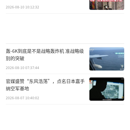
象，特朗普停止支持应对气候变化的国际合
2026-08-10 10:12:32
作，将为此付出巨大的代价。而在其他领域，
相互依存也仍然是美国实力的关键来源。例
如，科学家之间互动和交流在加速发现和创新
方面产生了巨大的积极影响，这也是为什么特
朗普大幅削减科研支出、攻击全球留学生的举
轰-6K到底是不是战略轰炸机 准战略级
别的突破
动，无异于一次大规模自残。
2026-08-10 07:37:44
文章总结道，特朗普政府目光短浅，醉心
官媒盛赞“东风浩荡”，点名日本嘉手
于动用胁迫性硬实力，可能会侵蚀而非加强美
纳空军基地
国主导的国际秩序。特朗普过于关注盟友“搭
2026-08-07 10:40:02
美国便车”的成本，却忽视了一个事实：正因
为美国是开车的人，美国才可以选择目的地和
路线。特朗普似乎未能理解美国的力量根植于