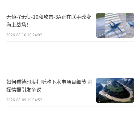
特朗普忽视吸引力，就是在忽视美国实力
无侦-7无侦-10和攻击-3A正在联手改变
的一个关键来源。从长远来看，这是一种失败
海上战场！
的策略。如果美国继续在海外表现得如恶霸一
2026-08-10 10:24:02
般，那么美国文化带来的软实力很难在未来四
年里幸存。而在亚洲，中国一直在增加其军事
和经济硬实力投资，但也在培养吸引力。如果
特朗普继续削弱美国的软实力，全球民意会向
如何看待印度打听雅下水电项目细节 刺
中国显著倾斜。中国正努力填补特朗普制造的
探情报引发争议
任何空白，通过“一带一路”基础设施投资项
2026-08-09 10:04:52
目吸引其他国家，更多的国家以中国作为其最
大的贸易伙伴，而不是美国。
文章指出，特朗普等西方民粹主义者将全
球化视为恶魔般的力量，其实误判了全球化的