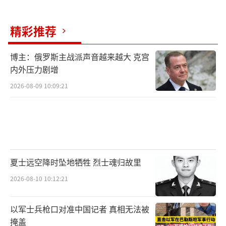
影响，削弱了美国的实力。全球化通过比较优
精彩推荐
势创造价值，虽伴随着就业流失、移民问题这
样的“阵痛”，但总体增强了美国实力。然
博主：俄罗斯主战派声音越来越大 克宫
而，特朗普将经济波动归咎于外国人和全球
内外压力剧增
化，试图通过加征关税、设置贸易壁垒逆转全
2026-08-09 10:09:21
球化，不仅忽视了技术变革和资本的决定性作
用，还可能削弱美国自身力量。历史经验表
明，全球化逆转会带来长期负面影响，贸易战
可能升级为冲突，地缘政治危机也可能加速贸
易脱钩。因此，特朗普攻击全球化无疑是目光
夏士远空降时坠地牺牲 烈士魂归故里
短浅之举，最终将侵蚀以美国为主导的国际秩
2026-08-10 10:12:21
序，令美国陷入战略被动。
以军士兵枪口对准中国记者 真相无法被
文章还提到，气候问题是无国界的全球现
掩盖