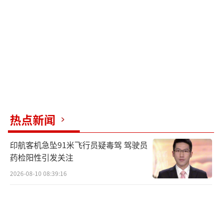
制被削弱。例如，中国可以通过惩罚在华运营
的重要美企或打击美国国内关键政治力量进行
反击；中国也可以施展“硬实力”，例如切断
稀有金属供应。
文章接着谈及何为“真正的权力”，并指
出特朗普政府忽视了权力的重要维度——软实
力。正是由于特朗普过度依赖胁迫和硬实力，
热点新闻
削弱了盟友信任、美国国际形象受损，而中国
正同时加强硬实力与软实力建设。约瑟夫·奈
印航客机急坠91米飞行员疑毒驾 驾驶员
认为，美国在过去80年里已经积累了非常强的
药检阳性引发关注
软实力，但特朗普没有认识到这种软实力的强
2026-08-10 08:39:16
大和作用，更喜欢用贸易依赖关系的硬实力。
对加拿大或丹麦等盟友的胁迫，从更广泛意义
上削弱了人们对美国联盟的信任。