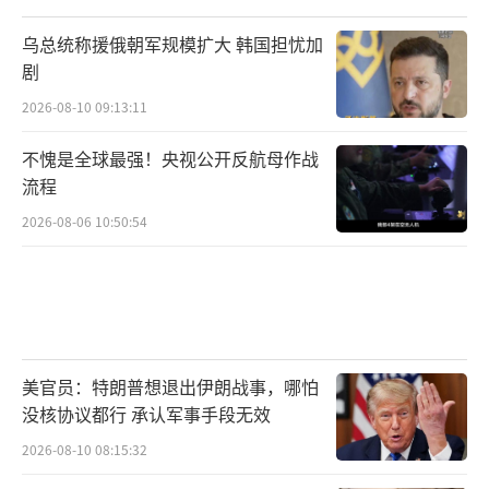
相互依存。他不是在“让美国再次伟大”，而
是在把赌注押在一种悲剧性的软弱上。
（责任编
乌总统称援俄朝军规模扩大 韩国担忧加
剧
辑：于浩淙 zx0176）
2026-08-10 09:13:11
不愧是全球最强！央视公开反航母作战
流程
2026-08-06 10:50:54
美官员：特朗普想退出伊朗战事，哪怕
没核协议都行 承认军事手段无效
2026-08-10 08:15:32