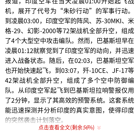
报道，印度空军在当天凌晨01:00开始起飞战
机，展开了代号为“朱砂行动”的军事行动。
到凌晨03:00，印度空军的阵风、苏-30MKI、米
格-29、幻影-2000等72架战机全部升空，组成
了4个大型空中攻击编队。然而，巴基斯坦早在
凌晨01:12就察觉到了印度空军的动向，并迅速
进入战备状态。随后，在02:03，巴基斯坦空军
也开始快速起飞，到03:07，歼-10CE、JF-17等
42架战机全部升空，组成了多个空中防御编
队。从印度空军起飞到巴基斯坦拉响警报仅用
了2分钟，显示了其高效的预警系统。这套系统
能迅速探测并分析印度的真实意图，使得印度
的突然袭击计划落空。
点击查看全文(剩余
56
%)
另一个令人恐惧的细节是霹雳-15E空空导