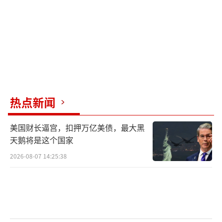
最后一个细节是印度空军的“阵风”战机
未能提前侦测到霹雳-15E。尽管“阵风”搭载
了西方最新的雷达和航电系统，按理说应该能
提前侦测到来袭导弹，但实际情况却并非如
此。这可能是由于巴基斯坦使用了电子干扰和
欺骗手段，使“阵风”的“SPECTRA综合电子
战系统”失效。这种情况让西方国家感到不
热点新闻
安。
美国财长逼宫，扣押万亿美债，最大黑
天鹅将是这个国家
（责任编辑：卢其龙 CM0882）
2026-08-07 14:25:38