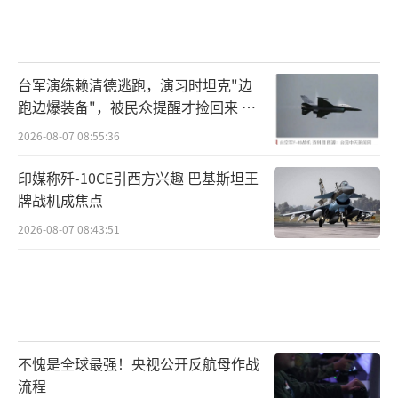
台军演练赖清德逃跑，演习时坦克"边
跑边爆装备"，被民众提醒才捡回来 演
习状况频出引发关注
2026-08-07 08:55:36
印媒称歼-10CE引西方兴趣 巴基斯坦王
牌战机成焦点
2026-08-07 08:43:51
不愧是全球最强！央视公开反航母作战
流程