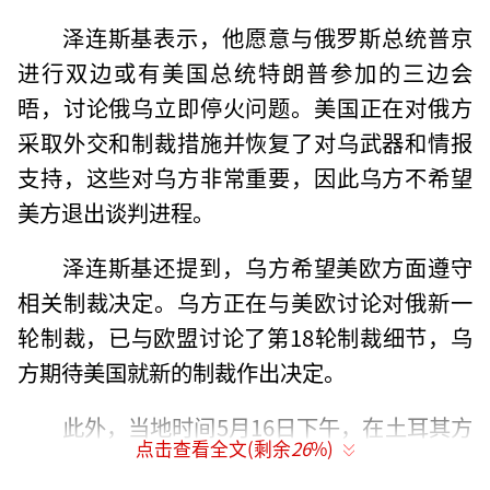
泽连斯基表示，他愿意与俄罗斯总统普京
进行双边或有美国总统特朗普参加的三边会
晤，讨论俄乌立即停火问题。美国正在对俄方
采取外交和制裁措施并恢复了对乌武器和情报
支持，这些对乌方非常重要，因此乌方不希望
美方退出谈判进程。
泽连斯基还提到，乌方希望美欧方面遵守
相关制裁决定。乌方正在与美欧讨论对俄新一
轮制裁，已与欧盟讨论了第18轮制裁细节，乌
方期待美国就新的制裁作出决定。
此外，当地时间5月16日下午，在土耳其方
点击查看全文(剩余
26
%)
面主持下，俄罗斯和乌克兰代表团在伊斯坦布