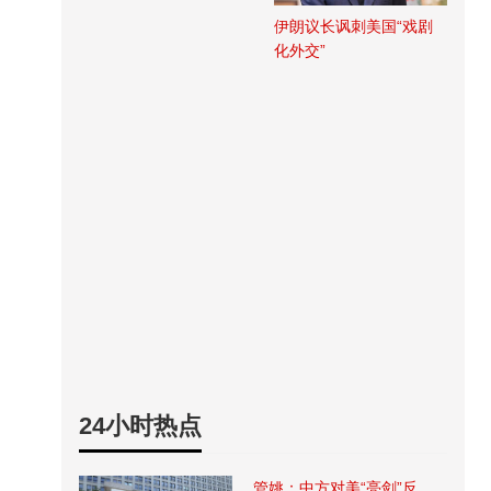
伊朗议长讽刺美国“戏剧
化外交”
24小时热点
管姚：中方对美“亮剑”反