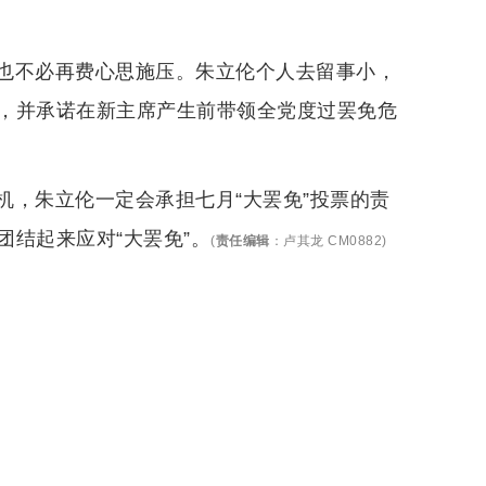
也不必再费心思施压。朱立伦个人去留事小，
，并承诺在新主席产生前带领全党度过罢免危
机，朱立伦一定会承担七月“大罢免”投票的责
结起来应对“大罢免”。
(
责任编辑
：
卢其龙 CM0882
)