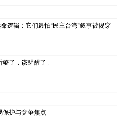
命逻辑：它们最怕“民主台湾”叙事被揭穿
听够了，该醒醒了。
易保护与竞争焦点