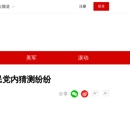
方频道
注册
登录
美军
滚动
民党内猜测纷纷
微信
微博
分享