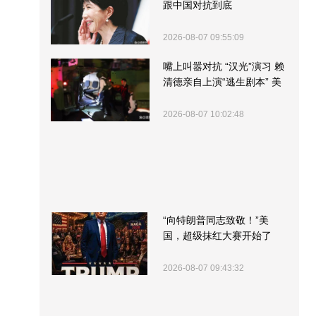
跟中国对抗到底
2026-08-07 09:55:09
嘴上叫嚣对抗 “汉光”演习 赖
清德亲自上演“逃生剧本” 美
军方围观“服务”
2026-08-07 10:02:48
“向特朗普同志致敬！”美
国，超级抹红大赛开始了
2026-08-07 09:43:32