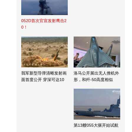
052D首次官宣发射鹰击2
0！
我军新型导弹清晰发射画
洛马公开展出无人僚机外
面首度公开 穿深可达10
形，和歼-50高度相似
米
第13艘055大驱开始试航