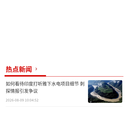
然被击落。有分析认为，这次战果可能是通
过“A射B导”方式达成，即歼10C发射霹雳-15
后由ZDK-03A预警机进行前中期引导，在末端
导弹开启主动雷达锁定目标。现场情况显示，
被击落的战机发射了大量干扰弹，但并未产生
作用，霹雳-15准确命中战机并导致其迅速坠
毁。这得益于其有源相控阵雷达导引头和双数
热点新闻
据链系统的强大抗干扰能力及情报接收能力。
如何看待印度打听雅下水电项目细节 刺
另外一种可能性是，这些战机被巴基斯坦
探情报引发争议
部署在边境的红旗防空系统击落。印军发起空
2026-08-09 10:04:52
袭时选择防区外作战，但在探测到印军战机位
置后，红旗-9同样能将情报提供给预警机，再
由预警机将坐标提供给歼10C，实现远程打击。