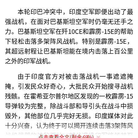
本轮印巴冲突中，印度空军即便出动了最
强战机，在面对巴基斯坦空军时仍毫无还手之
力。巴基斯坦空军在歼10CE和霹雳-15E的帮助
下轻松击落多架阵风战机。特别是霹雳-15E，
其超远射程让巴基斯坦能在境内击落上百公里
之外的印军战机。
由于印度官方对被击落战机一事遮遮掩
掩，引发民众好奇心，大批民众开始搜寻战机
残骸。在霍希亚尔普尔地区发现的一枚霹雳-15
导弹较为完整，除战斗部和导引头在战斗中损
毁外，其他部位几乎完好无损。印度媒体对此
十分兴奋，认为终于可以揭开连续击落3架阵风
战机武器的神秘面纱。部分退役印军将领甚至
点击查看全文(剩余
69
%)