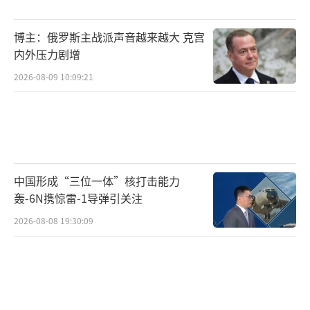
无论是哪种情况，霹雳-15都不是孤军作战，而
是依靠整个作战体系才能实现超远距离定点狙
博主：俄罗斯主战派声音越来越大 克宫
杀。相比之下，印军的“万国牌”空军难以整
内外压力剧增
合成像巴基斯坦那样的体系化作战力量。
2026-08-09 10:09:21
此次实战证明了中国制造的含金量，巴基
斯坦用中国装备组建起了一支“中械军”，并
在战场上取得了显著成果。歼10C和霹雳-15E
的成功表现为中国军工产品赢得了国际市场声
中国形成“三位一体”核打击能力
誉，未来有望迎来更大规模的出口。同时，这
轰-6N携惊雷-1导弹引关注
也展示了中国空战体系的实力，西方国家不得
2026-08-08 19:30:09
不重新审视自己“单机性能主导”的作战体
系。
（责任编辑：张蕾 TT0001）