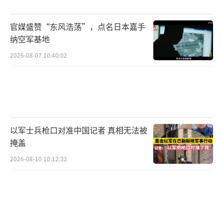
桌上，而在顿巴斯的战壕与华盛顿的决策室
里。
（责任编辑：张蕾 TT0001）
官媒盛赞“东风浩荡”，点名日本嘉手
纳空军基地
2026-08-07 10:40:02
以军士兵枪口对准中国记者 真相无法被
掩盖
2026-08-10 10:12:32