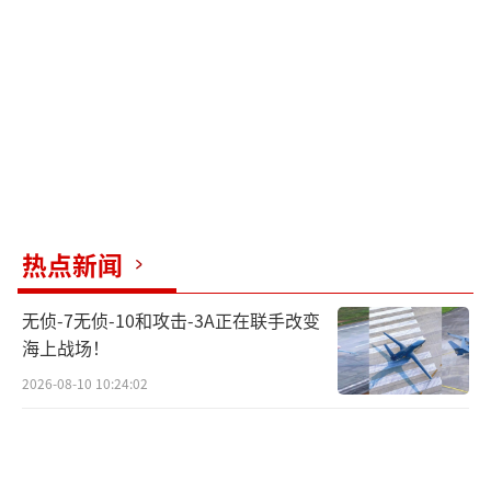
野心，但也暗藏风险。当俄方强硬要求美土代
表离场时，埃尔多安不得不调整议程，将四方
会谈降格为三方磋商。
尽管谈判开启时各方高呼历史性时刻，最
终仅在战俘问题上取得进展，核心议题全面搁
浅。领土归属成为死结，安全保障无共识，外
部干预难消退。欧盟威胁升级制裁，美国暗示
热点新闻
重启军援，这些都强化了俄方对抗心态。
无侦-7无侦-10和攻击-3A正在联手改变
这场看似重启的对话实则是战略耐力的较
海上战场！
量。俄方在战俘问题上让步，为后续军事行动
2026-08-10 10:24:02
争取道义空间；乌方接受低规格谈判，争取更
多筹码；美国强势介入，使和平进程沦为大国
博弈的筹码。历史是否会重演，答案不在谈判