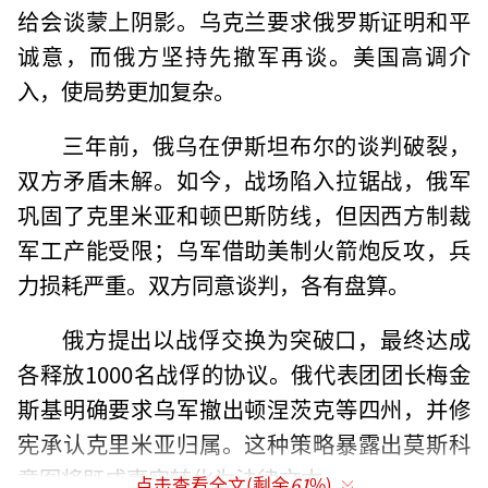
给会谈蒙上阴影。乌克兰要求俄罗斯证明和平
诚意，而俄方坚持先撤军再谈。美国高调介
入，使局势更加复杂。
三年前，俄乌在伊斯坦布尔的谈判破裂，
双方矛盾未解。如今，战场陷入拉锯战，俄军
巩固了克里米亚和顿巴斯防线，但因西方制裁
军工产能受限；乌军借助美制火箭炮反攻，兵
力损耗严重。双方同意谈判，各有盘算。
俄方提出以战俘交换为突破口，最终达成
各释放1000名战俘的协议。俄代表团团长梅金
斯基明确要求乌军撤出顿涅茨克等四州，并修
宪承认克里米亚归属。这种策略暴露出莫斯科
意图将既成事实转化为法律文本。
点击查看全文(剩余
61
%)