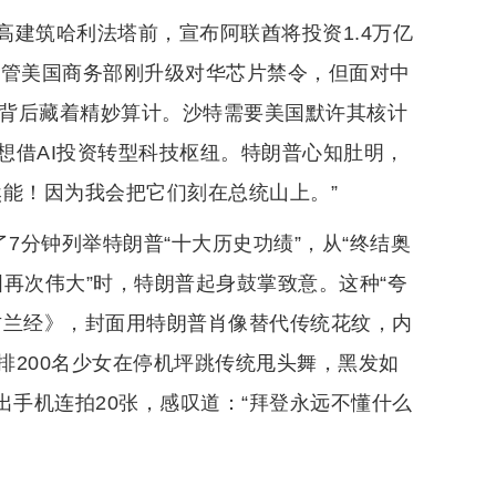
建筑哈利法塔前，宣布阿联酋将投资1.4万亿
。尽管美国商务部刚升级对华芯片禁令，但面对中
字”背后藏着精妙算计。沙特需要美国默许其核计
想借AI投资转型科技枢纽。特朗普心知肚明，
然能！因为我会把它们刻在总统山上。”
7分钟列举特朗普“十大历史功绩”，从“终结奥
国再次伟大”时，特朗普起身鼓掌致意。这种“夸
古兰经》，封面用特朗普肖像替代传统花纹，内
排200名少女在停机坪跳传统甩头舞，黑发如
场掏出手机连拍20张，感叹道：“拜登永远不懂什么