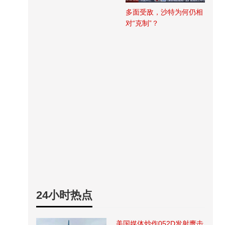
多面受敌，沙特为何仍相
对“克制”？
24小时热点
美国媒体炒作052D发射鹰击