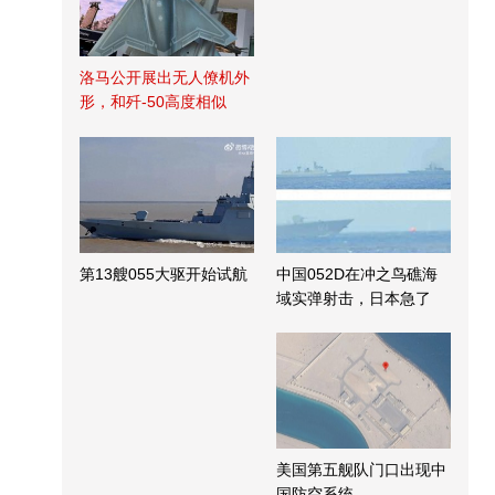
洛马公开展出无人僚机外
形，和歼-50高度相似
第13艘055大驱开始试航
中国052D在冲之鸟礁海
域实弹射击，日本急了
美国第五舰队门口出现中
国防空系统