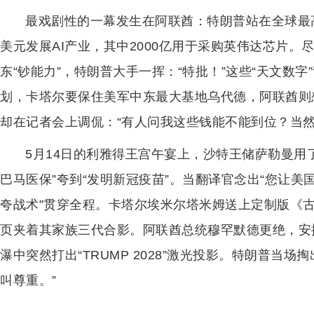
最戏剧性的一幕发生在阿联酋：特朗普站在全球最高
美元发展AI产业，其中2000亿用于采购英伟达芯片
东“钞能力”，特朗普大手一挥：“特批！”这些“天文数
划，卡塔尔要保住美军中东最大基地乌代德，阿联酋则
却在记者会上调侃：“有人问我这些钱能不能到位？当
5月14日的利雅得王宫午宴上，沙特王储萨勒曼用了
巴马医保”夸到“发明新冠疫苗”。当翻译官念出“您让美
夸战术”贯穿全程。卡塔尔埃米尔塔米姆送上定制版《
页夹着其家族三代合影。阿联酋总统穆罕默德更绝，安
瀑中突然打出“TRUMP 2028”激光投影。特朗普当
叫尊重。”