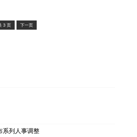
共
3
页
下一页
布系列人事调整