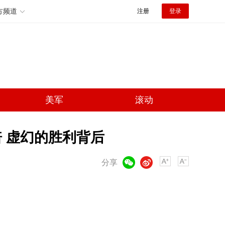
方频道
注册
登录
美军
滚动
 虚幻的胜利背后
微信
微博
分享