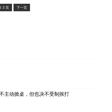
共
3
页
下一页
，不主动掀桌，但也决不受制挨打