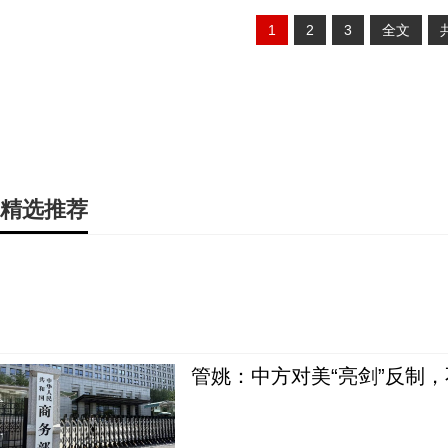
1
2
3
全文
精选推荐
管姚：中方对美“亮剑”反制