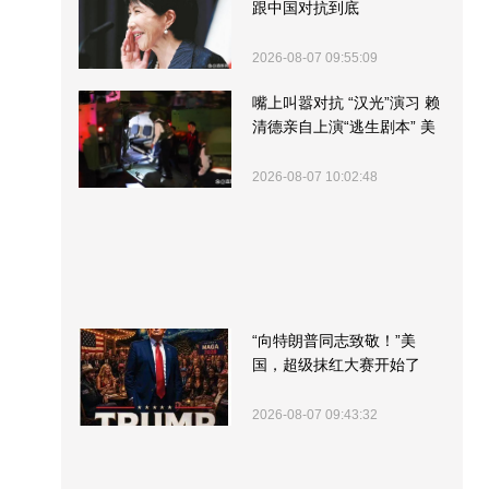
跟中国对抗到底
2026-08-07 09:55:09
嘴上叫嚣对抗 “汉光”演习 赖
清德亲自上演“逃生剧本” 美
军方围观“服务”
2026-08-07 10:02:48
“向特朗普同志致敬！”美
国，超级抹红大赛开始了
2026-08-07 09:43:32