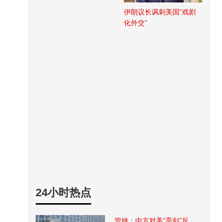
伊朗议长讽刺美国“戏剧
化外交”
24小时热点
管姚：中方对美“亮剑”反