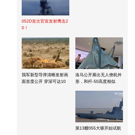
052D首次官宣发射鹰击2
0！
我军新型导弹清晰发射画
洛马公开展出无人僚机外
面首度公开 穿深可达10
形，和歼-50高度相似
米
第13艘055大驱开始试航