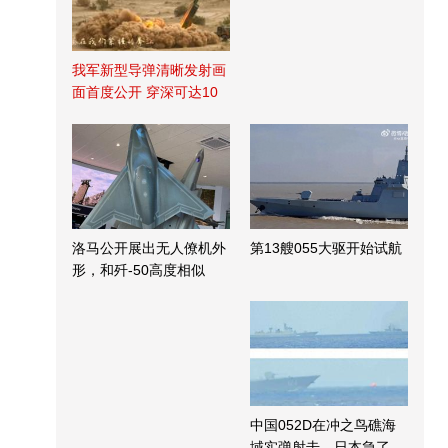
我军新型导弹清晰发射画
面首度公开 穿深可达10
米
洛马公开展出无人僚机外
第13艘055大驱开始试航
形，和歼-50高度相似
中国052D在冲之鸟礁海
域实弹射击，日本急了