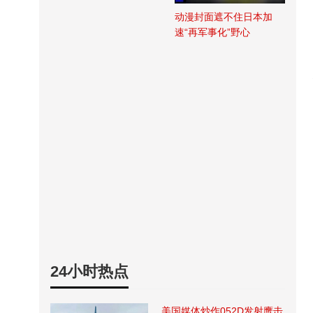
动漫封面遮不住日本加
速“再军事化”野心
24小时热点
美国媒体炒作052D发射鹰击