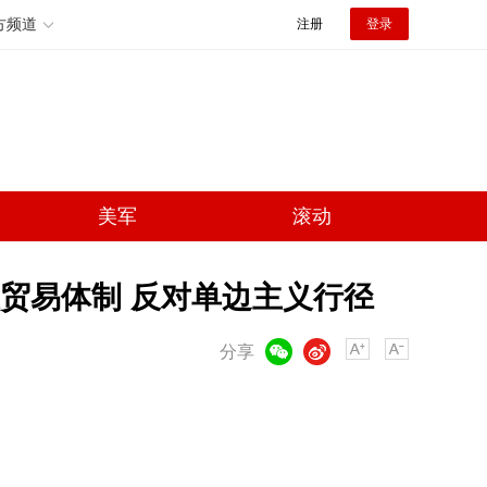
方频道
注册
登录
美军
滚动
贸易体制 反对单边主义行径
微信
微博
分享