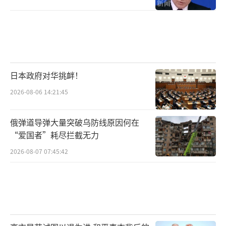
美国借“肩并肩”军演，联合多国在地区
搅局，菲律宾全面倒向美国，沦为美国遏制中
国的“马前卒”和导弹发射阵地。地区国家应
日本政府对华挑衅！
保持高度警惕，共同维护地区的和平稳定与发
2026-08-06 14:21:45
展。毕竟，和平与繁荣才是亚太地区国家的共
同追求，任何企图破坏地区稳定的行为，都将
俄弹道导弹大量突破乌防线原因何在
遭到坚决反对。
（责任编辑：乔娇 TT0002）
“爱国者”耗尽拦截无力
2026-08-07 07:45:42