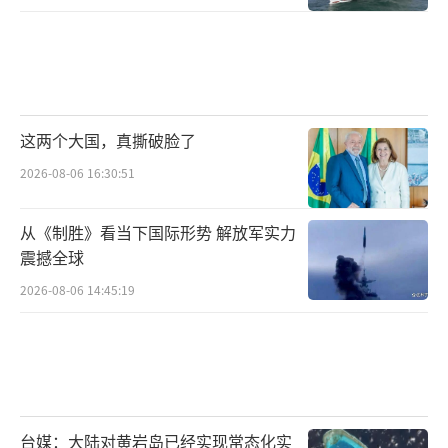
制“中国间谍案”。
美菲此次联合军演，加上澳大利亚和日本
这两个大国，真撕破脸了
的参与，对地区局势带来了极大的不稳定因
素。从地缘政治角度看，美国通过加强与菲律
2026-08-06 16:30:51
宾的军事合作，进一步巩固其在亚太地区的军
从《制胜》看当下国际形势 解放军实力
事布局，对中国形成战略围堵态势。这种军事
震撼全球
上的施压，极有可能引发地区军备竞赛，周边
2026-08-06 14:45:19
国家为了维护自身安全，不得不加强军事防御
能力，导致地区局势愈发紧张。
马科斯（资料图）
台媒：大陆对黄岩岛已经实现常态化实