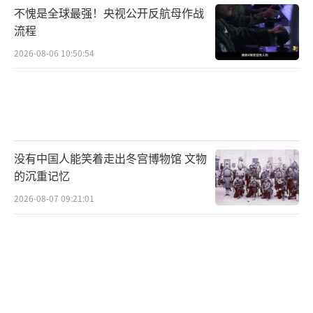
不愧是全球最强！央视公开反航母作战
对于菲律宾来说，抱紧美国大腿的行为，
流程
实际上是将自身置于巨大的风险之中。在南海
2026-08-06 10:50:54
问题上，菲律宾不断配合美国，试图在南海谋
取不正当利益。从2024年初菲律宾出台《综合
群岛防御概念》，在南海议题上采取更强硬姿
态，到此次积极参与“肩并肩-25”军演，其在
没有中国人能笑着走出冬宫博物馆 文物
军事上对美国的依赖程度越来越深。菲律宾还
的沉重记忆
向美国增开军事基地，甚至允许美军部署中程
2026-08-07 09:21:01
导弹，彻底沦为美国在亚太地区的军事支点。
此前，美国国务院批准向菲律宾出售总价
约55.8亿美元的20架F - 16C/D Block 70/72战