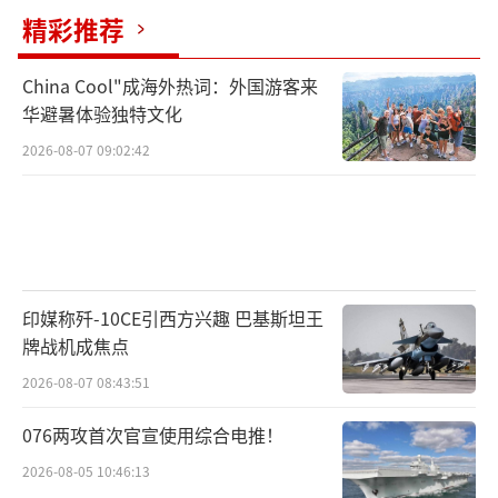
斗机，包括配套弹药及配件。菲律宾自身经济
精彩推荐
状况不佳，2024年GDP约4623亿美元，长期财
政赤字，外债截至2023年底达1188亿美元，政
China Cool"成海外热词：外国游客来
华避暑体验独特文化
府债务占GDP比重为61%，高于60%的门槛。
在此情况下耗费巨资购买先进战机，引发国内
2026-08-07 09:02:42
对必要性的质疑 。
但菲律宾仍积极推进军事装备更新，试图
印媒称歼-10CE引西方兴趣 巴基斯坦王
提升军事实力，以配合美国在地区的战略布
牌战机成焦点
局。不仅如此，菲律宾在南海动作频繁，还将
2026-08-07 08:43:51
黑手伸向台海，军方叫嚣若台海爆发冲突将介
076两攻首次官宣使用综合电推！
入。在情报领域，菲律宾执法部门以“国家安
2026-08-05 10:46:13
全”为名，盘查滋扰中国公民和企业，炮