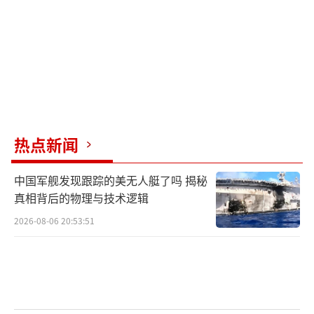
其次是强化联盟威慑。菲律宾地理位置特
殊，对美国而言，是撬动地缘格局的重要“棋
子”。尽管美菲宣称演习不针对第三方，但将
演习地域设定在吕宋岛中北部和巴拉望岛相关
区域，其潜在意图不言而喻。特别是海上联合
热点新闻
航行课目在南海水域内、菲12海里领海区以外
实施，明显是在为菲军壮胆，向周边国家尤其
中国军舰发现跟踪的美无人艇了吗 揭秘
真相背后的物理与技术逻辑
是中国示威。
2026-08-06 20:53:51
马科斯（资料图）