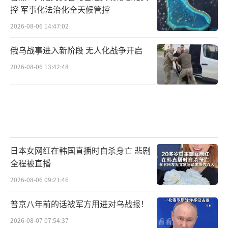
控 军事化法治化全天候管控
2026-08-06 14:47:02
从经济角度而言，地区局势的不稳定会对
俄乌战事进入新阶段 无人化战争开启
经济合作产生负面影响。南海地区是重要的国
2026-08-06 13:42:48
际贸易通道，美菲等国在该地区频繁的军事活
动，增加了贸易运输的风险和不确定性，阻碍
地区经济的正常发展。
日本女网红在韩国直播时自杀身亡 悲剧
从安全层面来说，军演中一些具有针对性
全程被直播
的演练课目，如海岸防御、防空反导、抗登陆
2026-08-06 09:21:46
作战等，一旦操作失误或局势失控，极易引发
普京八年前的话被军方用进对乌战报！
军事冲突，给地区和平稳定带来严重威胁。
2026-08-07 07:54:37