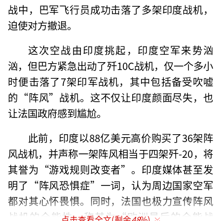
战中，巴军飞行员成功击落了多架印度战机，
迫使对方撤退。
这次空战由印度挑起，印度空军来势汹
汹，但巴方紧急出动了歼10C战机，仅一个多小
时便击落了7架印军战机，其中包括备受吹嘘
的“阵风”战机。这不仅让印度颜面尽失，也
让法国政府感到尴尬。
此前，印度以88亿美元高价购买了36架阵
风战机，并声称一架阵风相当于四架歼-20，将
其誉为“游戏规则改变者”。印度媒体甚至发
明了“阵风恐惧症”一词，认为周边国家空军
都对其心怀畏惧。同时，法国也极力宣传阵风
战机的全能性，称其为“欧洲最后的全能战
点击查看全文(剩余
48
%)