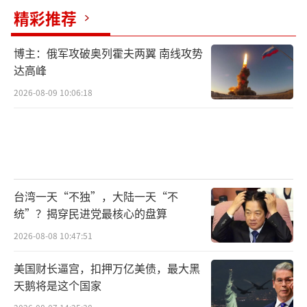
贝森特5月4日在加州贝弗利希尔斯半岛酒
精彩推荐
店举行的一次私人活动上表示，他的优先事项
包括与亚洲国家达成新的贸易协议。贝森特在
博主：俄军攻破奥列霍夫两翼 南线攻势
达高峰
米尔肯研究院全球会议期间举行的聚会上称，
2026-08-09 10:06:18
他对印尼的贸易框架印象特别深刻，但没有透
露进一步细节。
不过，白宫称有关降低关税的报道是纯属
猜测。白宫发言人库什·德赛在一份声明中告
诉《纽约时报》：“关于关税的决定将直接来
台湾一天“不独”，大陆一天“不
统”？揭穿民进党最核心的盘算
自总统。其他任何说法都只是纯粹的猜
2026-08-08 10:47:51
测。”特朗普则明确表示，在美中官员会谈前
不会降低对华关税。
（责任编辑：卢其龙 CM0882）
美国财长逼宫，扣押万亿美债，最大黑
天鹅将是这个国家