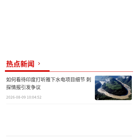
前美国贸易谈判代表、亚洲协会政策研究
院副院长温迪·卡特勒表示，这些进展表明中
美双方都愿意迈出积极一步来缓和紧张关系，
并制定重新接触的策略。
美国媒体报道，特朗普政府正考虑最早下
周将对中国的关税从145%降至50%，此外，有
热点新闻
消息人士称，对邻近南亚国家的关税可能降至2
如何看待印度打听雅下水电项目细节 刺
5%。在谈判进行期间，他们将把关税降至5
探情报引发争议
0%。据报道，4月底美国几家大型零售商的首
2026-08-09 10:04:52
席执行官在白宫举行了富有成效的会议后，美
国有意将对华关税降至50%传出来。Basic Fun
公司首席执行官杰伊·福尔曼表示，“让中国
货船恢复流通的关税数字是54%”。