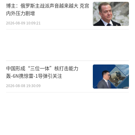
博主：俄罗斯主战派声音越来越大 克宫
有中国官员表示，美方没有明确表示哪些
内外压力剧增
政策变化可以安抚特朗普，目前也不清楚两国
2026-08-09 10:09:21
能否达成任何形式的贸易协议。有美国专家指
出，在芬太尼问题上的交流是中美朝着摆脱僵
持状态迈出的一步，特朗普政府开始意识到，
这种僵持状态带来了金融市场的剧震，也扰乱
了全球商业。据知情人士透露，特朗普团队提
中国形成“三位一体”核打击能力
供的清单包括要求，即中国向参与贩运某
轰-6N携惊雷-1导弹引关注
些“芬太尼前体”的人员发出严厉信息。这些
2026-08-08 19:30:09
信息可能包括严惩警告。芬太尼前体化学品通
常通过网络销售流向墨西哥和其他地方的犯罪
团伙，这些团伙生产出芬太尼并将其贩运到美
国。