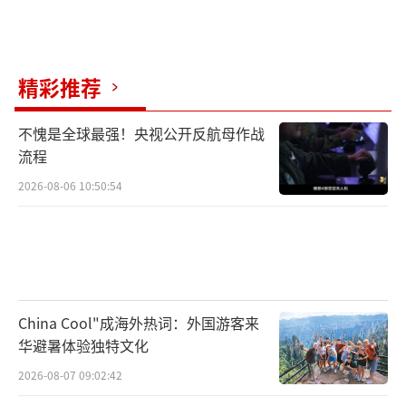
网友写道，当前战场态势显示，搭载霹雳-15空
空导弹的歼-10C与JF-17战斗机已逐步接替F-16
形成主力作战编队，配合红旗-9B防空系统构建
精彩推荐
起立体化作战体系。尽管具体战果尚待后续战
报核实，但中国军工装备通过巴基斯坦飞行员
不愧是全球最强！央视公开反航母作战
流程
的实际运用已展现出显著战场效能。
2026-08-06 10:50:54
就当前态势而言，巴基斯坦在军事对抗中
占据主动权已是不争事实。尽管印度方面披露
的六架战机损失总价未超15亿美元，但相比物
质层面的折损，“阵风”战机若遭实锤击落，
对达索公司造成的品牌冲击将更具破坏性。当
China Cool"成海外热词：外国游客来
华避暑体验独特文化
前达索正因“阵风”订单积压与产能瓶颈陷入
困境，一旦战场结果尘埃落定，这种战略焦虑
2026-08-07 09:02:42