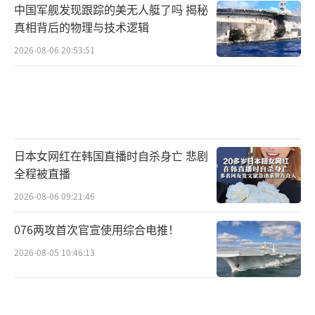
或将转移至中国航空工业。不过，随着新世代
中国军舰发现跟踪的美无人艇了吗 揭秘
生产线的全面贯通，中航工业的产能储备已足
真相背后的物理与技术逻辑
以应对潜在需求激增，在保持质量标准的前提
2026-08-06 20:53:51
下，完全能够满足国际订单的交付要求。
（责任
编辑：卢其龙 CM0882）
日本女网红在韩国直播时自杀身亡 悲剧
全程被直播
2026-08-06 09:21:46
076两攻首次官宣使用综合电推！
2026-08-05 10:46:13