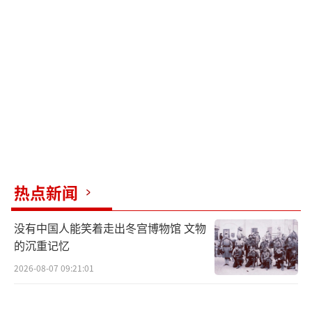
发动机核心构件特征，均与法国达索“阵
风”多用途战斗机的技术参数高度吻合。
印度电视台披露了印度军方在此次冲突中
的具体损失情况，三架印度战机被击落。报道
同时展示了疑似坠毁战机的影像资料，从画面
特征判断，该机型应为双发配置的苏制战斗
机，但难以明确辨识其具体型号是米格-29还是
苏-30MKI。此外，印度部分民间媒体援引未证
热点新闻
实消息称，巴基斯坦空军装备的歼-10CE战机曾
没有中国人能笑着走出冬宫博物馆 文物
击落一架印度“美洲虎”攻击机，但目前尚未
的沉重记忆
出现直接证据。值得注意的是，巴基斯坦军方
2026-08-07 09:21:01
此前曾对外声明，一架被击落的印度战机残骸
坠落于巴方境内。