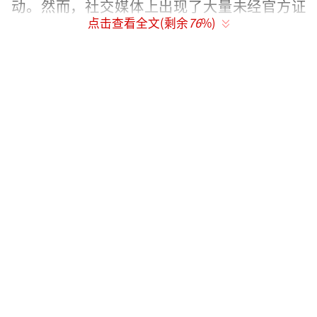
动。然而，社交媒体上出现了大量未经官方证
点击查看全文(剩余
76
%)
实的印度民间目击信息，显示印度空军确实遭
受损失，甚至有消息称“阵风”战斗机被击
落。
印控克什米尔地区的媒体机构发布了一段
时长达19分钟的视频资料，意图证明印度空军
成功击落一架“枭龙”战机。但通过专业分
析，视频中的战机特征指向法国达索公司研制
的幻影-2000战斗机。在边境线附近20公里范围
内，毗邻印度巴特恩达空军基地的某村落区
域，发现了更具技术辨识度的航空器残骸。尽
管主体结构严重损毁，但关键部件的逆向分析
确认其配备的疑似“米卡”中程空空导弹挂架
系统、标准化武器挂载接口以及M88系列航空