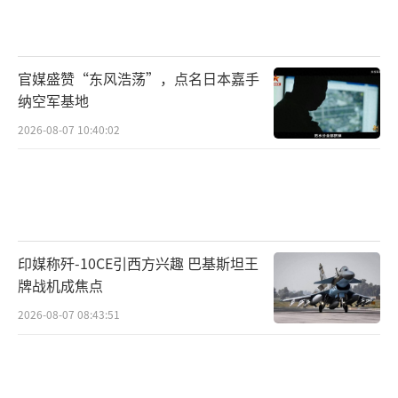
综合多方渠道披露的信息，尽管空战最终
战果尚待进一步核实，但现有证据显示巴基斯
官媒盛赞“东风浩荡”，点名日本嘉手
坦在空战对抗中占据优势。根据公开的战场影
纳空军基地
像资料及目击者证词，印度空军至少确认一
2026-08-07 10:40:02
架“阵风”战斗机被击落。后续是否存在三至
六架战机损失的推断仍需结合卫星侦察数据及
双方官方通报进行交叉验证。巴基斯坦军事论
坛对此展开激烈讨论，部分军事爱好者推测红
旗-9BE远程防空系统可能承担了对“阵风”的
印媒称歼-10CE引西方兴趣 巴基斯坦王
拦截任务，而苏-30MKI战机的损失或与霹雳-15
牌战机成焦点
超视距空空导弹的使用存在关联。
2026-08-07 08:43:51
论坛用户普遍展现出对己方防空体系的信
心，社交媒体互动中积极情绪显著提升。一位