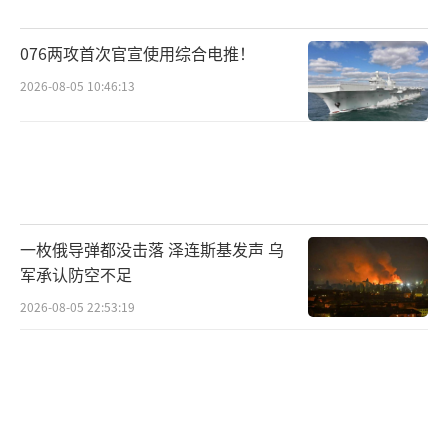
印度现在只剩下国产现役战斗机“光
辉”作为最后的王牌。巴方则表现出更强的底
076两攻首次官宣使用综合电推！
气，准备进行报复活动。南亚及国际社会均不
2026-08-05 10:46:13
支持印度进一步报复，建议双方保持克制，推
动局势降温。
印度目前缺乏盟友支持，美国忙于维
护“正义和平”，俄罗斯和乌克兰冲突自顾不
暇。印度若全面开战，面对巴方全体系中国制
一枚俄导弹都没击落 泽连斯基发声 乌
造的装备，可能难以占优。作为拥核国家，印
军承认防空不足
巴应保持克制，避免局势进一步升级。
2026-08-05 22:53:19
（责任编辑：卢其龙 CM0882）