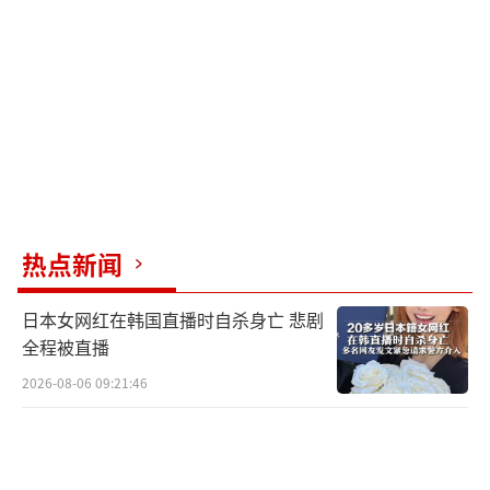
给出解释。
印度国防部不愿过多谈论战机损失，而更
关注行动本身带来的结果，如击毙恐怖分子
等。法国方面也感到尴尬，试图解释这是“阵
风”首次在现代战争中遭受损失，暗示问题出
在印度飞行员的技术上。
热点新闻
尽管过去巴基斯坦曾购买过美军装备，但
美国禁止其在克什米尔地区使用F-16。即使巴
日本女网红在韩国直播时自杀身亡 悲剧
方违规使用F-16，效果也不一定更好，因为体
全程被直播
系作战比单兵作战更具杀伤力。F-16无法与中
2026-08-06 09:21:46
方预警机的数据链系统互通，可能导致实战中
的失误。