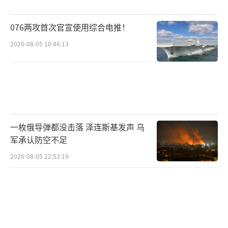
为俄制）。普京通过支持印度反恐立场、承诺
076两攻首次官宣使用综合电推！
深化军事合作，试图挽回战略信任。同时，俄
罗斯在巴以冲突中与巴基斯坦举行联合军演，
2026-08-05 10:46:13
显示其平衡策略，但在印巴冲突中仍以印度为
优先。因此，美俄在这次冲突中存在“利益交
汇点”，即印度作为区域大国的地缘价值与军
火市场的经济价值，促使两国暂时搁置分歧，
共同支持印度以维护自身影响力。
一枚俄导弹都没击落 泽连斯基发声 乌
军承认防空不足
面对这一复杂局势，中国需采取“动态平
2026-08-05 22:53:19
衡”策略维护区域稳定，同时捍卫自身核心利
益。需要强化多边斡旋机制，推动冲突降级。
中国可以依托上海合作组织和金砖机制，联合
俄罗斯、伊朗等国建立印巴问题对话平台。历