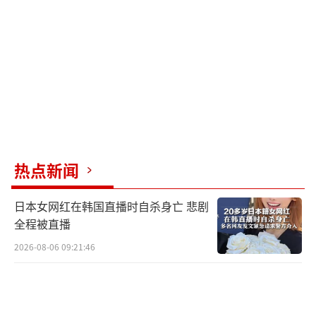
美俄罕见一致支持印度，为其提供了行动
底气。美国将印度视为“印太战略”的支点，
通过军售和政治声援拉拢印度对抗中国；俄罗
斯则急于修复与印度的关系，通过支持印度反
恐立场巩固军售市场。这种大国博弈的“空
隙”被印度巧妙利用，成为其冒险行动的安全
垫。
热点新闻
美国支持印度既有遏制中国的战略考量，
也有经济利益驱动。特朗普政府高调支持莫
日本女网红在韩国直播时自杀身亡 悲剧
迪，意在通过印度削弱中国在南亚的影响力，
全程被直播
并推动供应链“去中国化”。此外，印度庞大
2026-08-06 09:21:46
的军火市场直接吸引美国军工集团游说政府选
边站队。尽管俄乌冲突后俄罗斯与西方关系恶
化，但其对印度军售依赖未减（印度70%武器