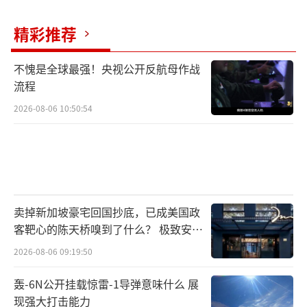
史上，中国在阿富汗问题上的“三方外长对
话”模式已证明其有效性，可扩展至印巴冲突
精彩推荐
调停，强调“阿人主导、阿人所有”原则，避
不愧是全球最强！央视公开反航母作战
免外部势力借反恐之名干预。
流程
中国需要谨慎权衡各方利益，在维护地区
2026-08-06 10:50:54
和平稳定的同时坚守外交原则。一方面，中国
与巴基斯坦保持着“全天候战略伙伴”关系，
中巴经济走廊是“一带一路”倡议的重要项
目，中国有必要支持巴基斯坦的合理安全关
卖掉新加坡豪宅回国抄底，已成美国政
切。另一方面，中国也致力于与印度保持良好
客靶心的陈天桥嗅到了什么？ 极致安全
的双边关系，推动地区的和平与发展，避免因
的追寻
2026-08-06 09:19:50
印巴冲突导致地区局势失控，影响自身的地缘
安全和经济利益。
轰-6N公开挂载惊雷-1导弹意味什么 展
现强大打击能力