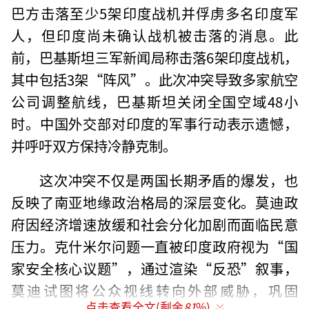
巴方击落至少5架印度战机并俘虏多名印度军
人，但印度尚未确认战机被击落的消息。此
前，巴基斯坦三军新闻局称击落6架印度战机，
其中包括3架“阵风”。此次冲突导致多家航空
公司调整航线，巴基斯坦关闭全国空域48小
时。中国外交部对印度的军事行动表示遗憾，
并呼吁双方保持冷静克制。
这次冲突不仅是两国长期矛盾的爆发，也
反映了南亚地缘政治格局的深层变化。莫迪政
府因经济增速放缓和社会分化加剧而面临民意
压力。克什米尔问题一直被印度政府视为“国
家安全核心议题”，通过渲染“反恐”叙事，
莫迪试图将公众视线转向外部威胁，巩固
点击查看全文(剩余
81
%)