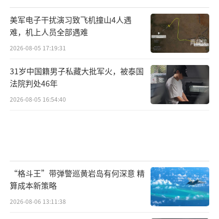
坦的经济合作，巩固中巴经济走廊建设，增强
巴基斯坦的经济实力和应对危机的能力。同
美军电子干扰演习致飞机撞山4人遇
时，中国也可以积极拓展与印度的经贸往来，
难，机上人员全部遇难
通过经济利益纽带促使印度更加理性地看待冲
2026-08-05 17:19:31
突，寻求和平解决问题的途径。
31岁中国籍男子私藏大批军火，被泰国
法院判处46年
印巴冲突由来已久，涉及领土、宗教、民
2026-08-05 16:54:40
族等诸多复杂因素，解决这一问题绝非一蹴而
就。中国作为负责任的大国，将继续秉持客观
公正的立场，积极发挥建设性作用，为推动印
巴和解、维护地区和平稳定贡献智慧和力量。
（责任编辑：卢其龙 CM0882）
“格斗王”带弹警巡黄岩岛有何深意 精
算成本新策略
2026-08-06 13:11:38