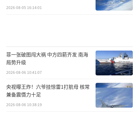
中国外交部明确表态，坚决反对一切形式
2026-08-05 16:14:01
的恐怖主义，呼吁双方保持克制，通过和平谈
判解决争端。中国多次强调，印巴作为邻国，
应认识到冲突升级对地区安全稳定的严重威
胁，以和平大局为重。同时，中国积极推动联
合国、上海合作组织等多边平台发挥作用，为
菲一张破图闯大祸 中方四箭齐发 南海
局势升级
印巴双方搭建对话桥梁，促进双方通过对话协
2026-08-06 10:41:07
商解决分歧。
央视曝王炸！六爷挂惊雷1打航母 核常
在军事方面，尽管中国不会轻易直接介入
兼备震慑力十足
冲突，但可以通过加强边境地区的军事部署，
2026-08-06 10:38:19
展示坚定维护国家主权和地区和平的决心，对
冲突双方形成一定威慑，防止冲突进一步扩
大。在经济领域，中国可以继续深化与巴基斯