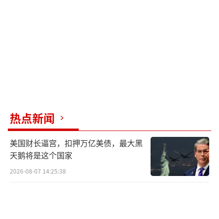
真正的选举密码。
讽刺的是，马科斯家族自己也依赖外国支
持。老马科斯曾接受中情局资金搞独裁，现在
马科斯与美军签署新基地协议，却指责别人卖
国。实际上，马科斯担心中期选举失利会导致
军费预算和修宪案受阻，进而影响家族利益。
这场选举关乎菲律宾未来的外交路线。如
热点新闻
果亲华务实派胜出，菲律宾可能回归“东盟中
美国财长逼宫，扣押万亿美债，最大黑
心主义”外交路线，缓解中美博弈的影响。反
天鹅将是这个国家
之，若亲美派巩固权力，菲律宾可能沦为“亚
2026-08-07 14:25:38
洲版乌克兰”，后果可能比2016年南海仲裁案
更为严重。
菲律宾选民更看重实际利益。阿基诺三世