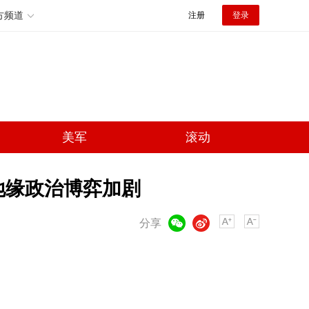
方频道
注册
登录
美军
滚动
地缘政治博弈加剧
微信
微博
分享