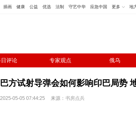
插画
健康
公益
优选
法制
守艺中华
应急中国
更多
地
每日评论
专家观点
俄乌
巴方试射导弹会如何影响印巴局势 
2025-05-05 07:44:25
来源：
书房点兵