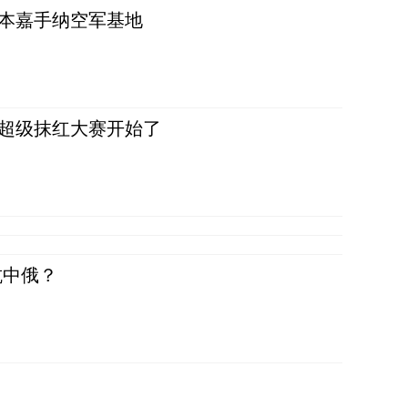
日本嘉手纳空军基地
，超级抹红大赛开始了
抗中俄？