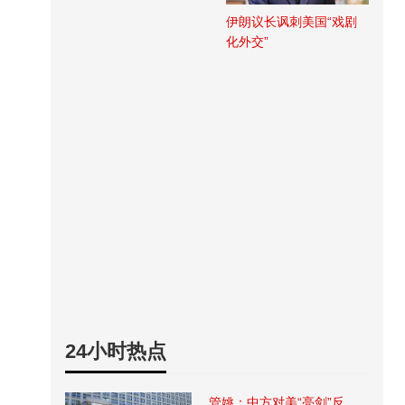
伊朗议长讽刺美国“戏剧
化外交”
24小时热点
管姚：中方对美“亮剑”反