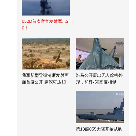
052D首次官宣发射鹰击2
0！
我军新型导弹清晰发射画
洛马公开展出无人僚机外
面首度公开 穿深可达10
形，和歼-50高度相似
米
第13艘055大驱开始试航