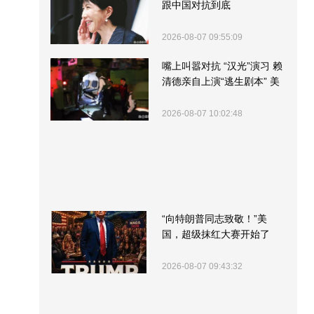
跟中国对抗到底
2026-08-07 09:55:09
嘴上叫嚣对抗 “汉光”演习 赖
清德亲自上演“逃生剧本” 美
军方围观“服务”
2026-08-07 10:02:48
“向特朗普同志致敬！”美
国，超级抹红大赛开始了
2026-08-07 09:43:32