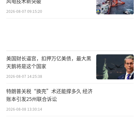
风电技术新突破
俄罗斯胜利日的临近，局势发展备受瞩目。俄
2026-08-07 09:15:20
罗斯已采取一系列安全保障措施，确保阅兵活
动顺利进行；而乌克兰后续是否会采取进一步
行动，目前仍充满变数。无论如何，军事对抗
无法从根本上解决问题，唯有通过和平谈判，
美国财长逼宫，扣押万亿美债，最大黑
在尊重彼此核心利益的基础上寻求共识，才是
天鹅将是这个国家
化解俄乌冲突的正确路径。国际社会也应发挥
2026-08-07 14:25:38
建设性作用，推动双方重启对话，为实现地区
和平与稳定创造条件。
（责任编辑：张蕾 TT0001）
特朗普关税“换壳”术还能撑多久 经济
账本引发25州联合诉讼
2026-08-08 13:30:14