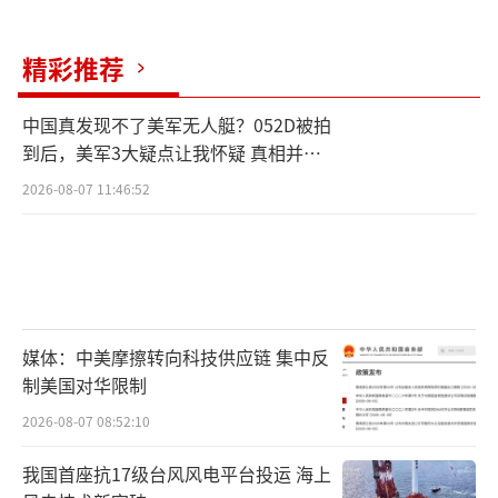
乌冲突僵局。而乌克兰坚持30天停火意在争取
战略缓冲时间，提升自身在谈判中的话语权，
精彩推荐
并向国际社会传递其维护主权的坚定立场。泽
连斯基对阅兵安全的质疑更多是一种舆论战手
中国真发现不了美军无人艇？052D被拍
到后，美军3大疑点让我怀疑 真相并非
段，试图通过制造紧张氛围，对俄罗斯形成舆
如此
论压力，干扰胜利日阅兵的顺利举行及其象征
2026-08-07 11:46:52
意义。
在国际格局中，大国势力的介入使得俄乌
冲突更加复杂。美国提出的“无条件停火”模
式看似中立，实则暗含对乌克兰的支持。泽连
媒体：中美摩擦转向科技供应链 集中反
制美国对华限制
斯基频繁提及与美国政治人物的互动，也是在
试探美国未来政策走向，寻求外部支持。这种
2026-08-07 08:52:10
外部干预不仅影响着俄乌双方的决策，也在一
我国首座抗17级台风风电平台投运 海上
定程度上左右着国际舆论的导向。随着5月9日