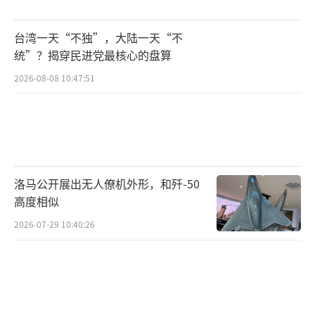
值得注意的是，泽连斯基在采访中特别提
台湾一天“不独”，大陆一天“不
及4月26日与美国总统特朗普在梵蒂冈的会晤，
统”？揭穿民进党最核心的盘算
称其相信此次会晤后，特朗普对俄乌局势的看
2026-08-08 10:47:51
法已发生转变。这一表述被外界视为乌方试图
借助美国政治动态，为自身在俄乌博弈中增加
谈判筹码的策略性举动。然而，美国政府换届
后的政策走向存在诸多不确定性，此举能否达
到预期效果仍有待观察。
洛马公开展出无人僚机外形，和歼-50
高度相似
从深层次来看，此次俄乌之间的舆论交锋
2026-07-29 10:40:26
本质上是双方战略目标与利益诉求的外在体
现。俄罗斯通过停火提议一方面展现大国风
范，强化国内民众的历史认同感与民族凝聚
力；另一方面希望借此推动和平谈判，打破俄