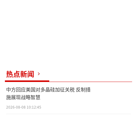
并将责任归咎于乌克兰。
面对泽连斯基的表态，俄罗斯迅速作出回
应。5月3日，俄联邦安全会议副主席梅德韦杰
夫在社交媒体上发文，直言泽连斯基的言论仅
是“口头挑衅”，并警告称，若胜利日当天发
生袭击事件，基辅必将为此付出沉重代价。同
日，俄罗斯外交部发言人扎哈罗娃指出，泽连
热点新闻
斯基的言论构成对世界各国领导人的直接威
中方回应美国对多晶硅加征关税 反制措
胁，再次印证了基辅政权的“新纳粹本质”。
施展现战略智慧
俄罗斯外交部发言人指责乌克兰企图策划“恐
2026-08-08 10:12:45
怖袭击”，破坏和平进程；俄总统新闻秘书佩
斯科夫则明确表示，胜利日阅兵将按计划举
行，展现出俄罗斯的坚定决心。