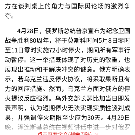
方在谈判桌上的角力与国际舆论场的激烈争
夺。
4月28日，俄罗斯总统普京宣布为纪念卫国
战争胜利80周年，将于莫斯科时间5月8日零时
至11日零时实施72小时停火，期间所有军事行
动暂停。这一举措既体现了对历史的敬重，也
展现出推动和平解决冲突的诚意。俄方明确表
示，若乌克兰违反停火协议，将采取果断且有
力的回应措施。然而，乌克兰方面对俄方的停
火提议反应强烈。乌外交部长瑟比加当日即发
表声明，认为短期停火无法实现实质性谈判成
果，并强调停火期限至少应为30天。4月29日
晚，泽连斯基总统在视频讲话中进一步对俄罗
点击查看全文(剩余
78
%)