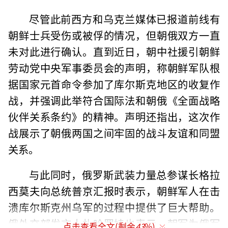
尽管此前西方和乌克兰媒体已报道前线有
朝鲜士兵受伤或被俘的情况，但朝俄双方一直
未对此进行确认。直到近日，朝中社援引朝鲜
劳动党中央军事委员会的声明，称朝鲜军队根
据国家元首命令参加了库尔斯克地区的收复作
战，并强调此举符合国际法和朝俄《全面战略
伙伴关系条约》的精神。声明还指出，这次作
战展示了朝俄两国之间牢固的战斗友谊和同盟
关系。
与此同时，俄罗斯武装力量总参谋长格拉
西莫夫向总统普京汇报时表示，朝鲜军人在击
溃库尔斯克州乌军的过程中提供了巨大帮助。
俄外交部发言人扎哈罗娃也表示，朝军为俄军
点击查看全文(剩余
43
%)