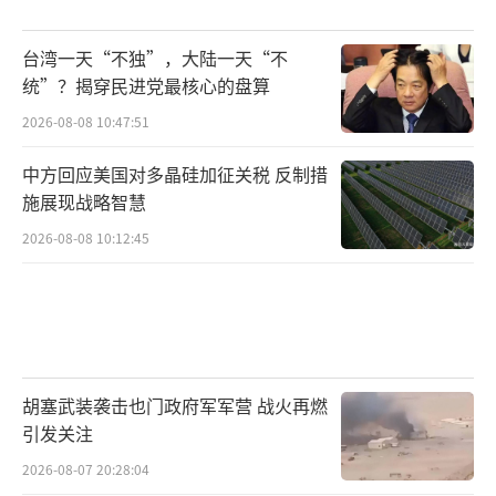
一个积极信号，但高关税环境下的贸易前景仍
不明朗。一些中国企业可能会考虑通过在第三
台湾一天“不独”，大陆一天“不
统”？揭穿民进党最核心的盘算
国设立业务来规避美国关税，而这也引起了美
国政府的更严格审查。分析师指出，特朗普
2026-08-08 10:47:51
的“解放日”关税计划在很多方面旨在通过不
中方回应美国对多晶硅加征关税 反制措
成比例地惩罚“连接经济体”来围绕中国建立
施展现战略智慧
关税墙。这些“连接经济体”包括墨西哥、越
2026-08-08 10:12:45
南和柬埔寨，它们自2018年以来对美国的出口
蓬勃发展，因为它们充当了连接中国庞大工厂
与美国市场的角色。
未来几个月内，市场将密切关注沃尔玛等
胡塞武装袭击也门政府军军营 战火再燃
大型零售商的进一步行动，以及这些行动对中
引发关注
美贸易格局、全球供应链和消费者价格的影
2026-08-07 20:28:04