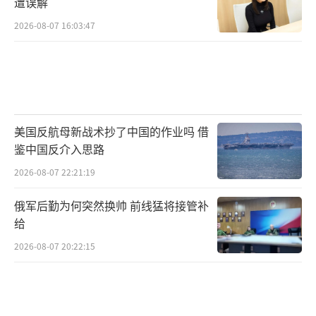
遭误解
1%的瑞士奢侈手表关税，这些关税对该行业而
2026-08-07 16:03:47
言是天文数字。
沃尔玛的这一决定也引发了市场对于美国
消费者行为可能发生变化的讨论。随着商品价
格上涨，消费者可能会调整购买习惯，减少非
美国反航母新战术抄了中国的作业吗 借
必需品的消费或寻找替代品。这将进一步影响
鉴中国反介入思路
零售业的销售和利润表现。值得一提的是，特
2026-08-07 22:21:19
朗普政府的关税政策一直存在变数。据报道，
特朗普已宣布对除中国以外的国家实施为期90
俄军后勤为何突然换帅 前线猛将接管补
给
天的关税暂停，而对中国的关税则提高到12
5%。这种不确定性使得零售商和供应商在做出
2026-08-07 20:22:15
长期计划时面临困难。
对于中国供应商来说，沃尔玛恢复订单是