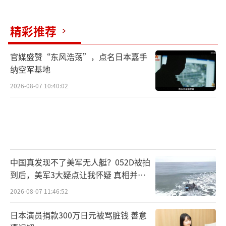
供一定程度的稳定性。
精彩推荐
然而，随着关税成本的增加，美国零售商
也在积极寻找替代方案。有报道称，一些制药
官媒盛赞“东风浩荡”，点名日本嘉手
纳空军基地
企业已经表示愿意将生产线迁回美国本土。例
2026-08-07 10:40:02
如，礼来公司宣布计划投资500亿美元用于翻新
和建设美国本土设施，以提升国内制造能力。
这些动向表明，持续的高关税政策可能会在长
期内改变全球供应链格局。对于中小型美国企
业而言，关税战的影响可能更为严重。与沃尔
中国真发现不了美军无人艇？052D被拍
玛和塔吉特等大型零售商不同，中小企业通常
到后，美军3大疑点让我怀疑 真相并非
没有足够的利润空间来吸收额外的关税成本。
如此
2026-08-07 11:46:52
一位珠宝进口商表示，他们面临着约26%的精
日本演员捐款300万日元被骂脏钱 善意
细珠宝关税，约30%的散装钻石关税，以及3