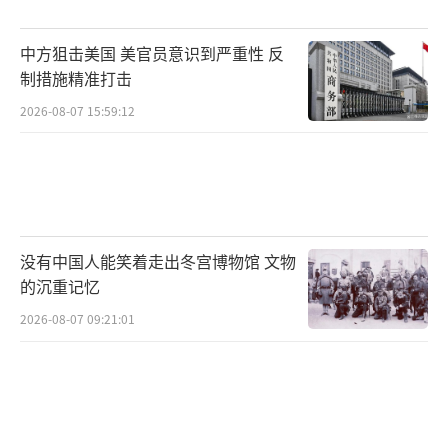
税的威胁。这表明零售商正在采取多种策略来
应对关税挑战，包括与供应商重新谈判价格、
中方狙击美国 美官员意识到严重性 反
承担部分关税成本以及可能将部分成本转嫁给
制措施精准打击
消费者。
2026-08-07 15:59:12
中美贸易紧张局势近期持续升级。中国商
务部曾表示，如果美国进一步提高对中国商品
的关税，中国将采取措施维护自身权益。这种
贸易摩擦不仅影响双边贸易，还可能对全球供
没有中国人能笑着走出冬宫博物馆 文物
应链产生深远影响。在这种背景下，沃尔玛的
的沉重记忆
决定显得尤为重要。作为零售业的领头羊，沃
2026-08-07 09:21:01
尔玛的策略往往会影响整个行业的走向。如果
更多美国零售商效仿沃尔玛继续从中国采购并
自行承担关税成本，这可能会缓解贸易紧张对
中国出口商的冲击，同时也为美中贸易关系提