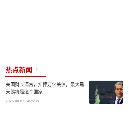
面，他们需要应对高关税带来的成本压力；另
一方面，短期内难以找到替代中国供应链的可
行方案。特别是对于沃尔玛这样的零售巨头来
说，完全改变其全球采购网络几乎不可能在短
期内实现。
美国零售商选择继续从中国进口并自行承
担关税成本，意味着美国消费者很可能将面临
热点新闻
商品价格上涨的压力。业内专家明确表示，价
美国财长逼宫，扣押万亿美债，最大黑
格将会上涨。对于沃尔玛这样的大型零售商而
天鹅将是这个国家
言，他们可能拥有足够的利润空间来部分吸收
2026-08-07 14:25:38
关税成本，但最终这些额外成本很可能会传导
至消费者。值得注意的是，沃尔玛此前曾向中
国供应商施压，要求降低价格以应对特朗普关