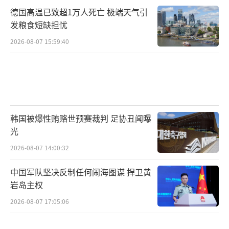
响。沃尔玛作为全球零售业巨头，其决策不仅
德国高温已致超1万人死亡 极端天气引
关乎公司本身的利益，也将对整个行业产生深
发粮食短缺担忧
远影响。
（责任编辑：于浩淙 zx0176）
2026-08-07 15:59:40
韩国被爆性贿赂世预赛裁判 足协丑闻曝
光
2026-08-07 14:00:32
中国军队坚决反制任何闹海图谋 捍卫黄
岩岛主权
2026-08-07 17:05:06