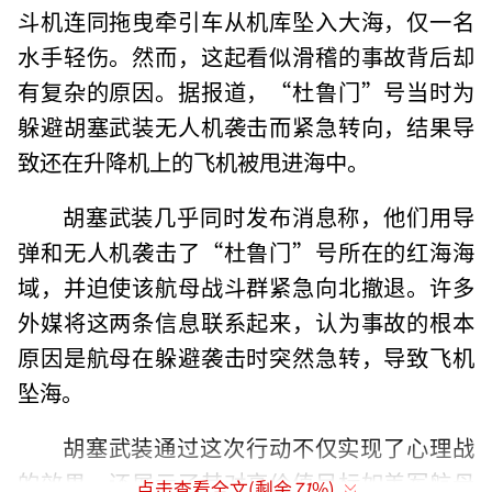
斗机连同拖曳牵引车从机库坠入大海，仅一名
水手轻伤。然而，这起看似滑稽的事故背后却
有复杂的原因。据报道，“杜鲁门”号当时为
躲避胡塞武装无人机袭击而紧急转向，结果导
致还在升降机上的飞机被甩进海中。
胡塞武装几乎同时发布消息称，他们用导
弹和无人机袭击了“杜鲁门”号所在的红海海
域，并迫使该航母战斗群紧急向北撤退。许多
外媒将这两条信息联系起来，认为事故的根本
原因是航母在躲避袭击时突然急转，导致飞机
坠海。
胡塞武装通过这次行动不仅实现了心理战
的效果，还展示了其对高价值目标如美军航母
点击查看全文(剩余
71
%)