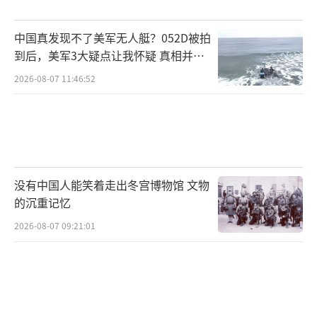
事件反映出该航母在战备能力方面存在问题。
中国真发现不了美军无人艇？052D被拍
当前，“杜鲁门”号正参与名为“莽骑
到后，美军3大疑点让我怀疑 真相并非
兵”的打击行动，针对也门胡塞武装实施日常
如此
2026-08-07 11:46:52
空袭。然而，面对胡塞武装不断增强的反击火
力，尤其是改装的自杀式无人机、弹道导弹和
反舰巡航导弹，美军显得越来越疲态。胡塞武
装的武器体系早已升级，包括伊朗提供的远程
打击手段，使得航母不再安全。他们的导弹最
没有中国人能笑着走出冬宫博物馆 文物
大射程可达800公里以上，足以覆盖红海绝大部
的沉重记忆
分海域。
2026-08-07 09:21:01
这次“杜鲁门”号的丢机事故不仅是低级
失误，更是一次战略信号：美军航母在面对不
对称敌人时，可能不再是那个傲视群雄的海上