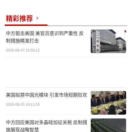
霸主。胡塞武装用实际行动证明，即使没有先
进的预警系统和卫星制导，只靠战术无人机和
精彩推荐
民间科技改装，也能逼出世界头号海军的“战
术裸奔”。
中方狙击美国 美官员意识到严重性 反
（责任编辑：卢其龙 CM0882）
制措施精准打击
2026-08-07 15:59:12
美国拟禁中国光模块 引发市场短期狂欢
2026-08-05 10:11:55
中方回应美国对多晶硅加征关税 反制措
施展现战略智慧