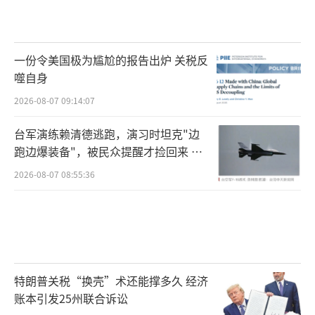
一份令美国极为尴尬的报告出炉 关税反
噬自身
2026-08-07 09:14:07
台军演练赖清德逃跑，演习时坦克"边
跑边爆装备"，被民众提醒才捡回来 演
习状况频出引发关注
2026-08-07 08:55:36
特朗普关税“换壳”术还能撑多久 经济
账本引发25州联合诉讼