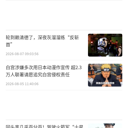
轮到赖清德了，深夜灰溜溜练“反斩
首”
2026-08-07 09:03:56
白宫涉嫌多次用日本动漫作宣传 超2.3
万人联署请愿追究白宫侵权责任
2026-08-05 11:40:06
回头率几乎百分百！驾驶火箭军“十星