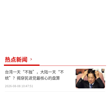
命但能持续干扰。
此外，美军航母的设计理念仍然依赖于稳
定平台和精密操作，这在现代高强度机动战场
环境中显得适应性不足。讽刺的是，F/A-18E这
种四代半主力舰载机，不是被敌方击落，而是
因自家航母的紧急机动而坠海，损失高达7000
万美元。
热点新闻
实际上，“杜鲁门”号近年来已经多次发
台湾一天“不独”，大陆一天“不
生丑闻。2024年年末，该航母曾因撞上商船被
统”？揭穿民进党最核心的盘算
迫紧急进港维修，导致原舰长被撤职。新舰长
2026-08-08 10:47:51
上任不到3个月，又发生了这次“拖飞机掉
海”事件。回溯到2022年，“杜鲁门”号还曾
在大西洋恶劣天气中被风吹掉一架F-18。这些