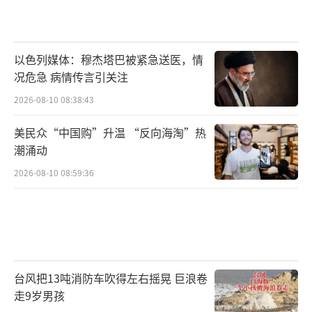
以色列媒体：穆杰塔巴被紧急送医，情
况危急 病情传言引关注
2026-08-10 08:38:43
美民众“中国购”升温 “反向海淘”热
潮涌动
2026-08-10 08:59:36
台风把13吨消防车吹得左右摇晃 巨浪卷
走9岁男孩