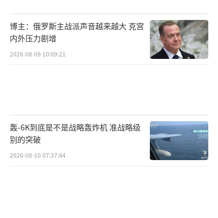
证，让印度明白扩大冲突不会有所收益。
博主：俄罗斯主战派声音越来越大 克宫
巴基斯坦通过公开演示新型火炮回应印军
内外压力剧增
威胁，两国关系趋紧，巴方的军事部署为未来
2026-08-09 10:09:21
局势走向增添了更多不确定性。这场边境对峙
无论结果如何，都将深刻影响南亚次大陆的政
治和军事格局。希望国际社会关注事态发展，
避免冲突进一步升级，保护地区稳定。
轰-6K到底是不是战略轰炸机 准战略级
这次巴基斯坦战略和技术方面的提升表明
别的突破
两国之间的军力对比正在发生变化，使得局势
2026-08-10 07:37:44
更加复杂多变。未来的考验在于如何维持平
衡、避免全面冲突。无论巴基斯坦还是印度，
都需要谨慎处理这一敏感时期的外交和军事行
动，一次毫无头绪的冲突可能导致难以预测的