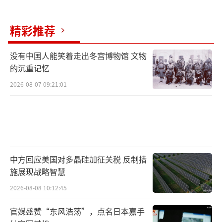
美国其实还存有一些战略储备，但规模很
小，只有在国家面临紧急安全需求时才能动
精彩推荐
用。冷战期间，美国储备了价值500亿美元的战
略物资，但现在这些战略储备只剩下价值8亿美
没有中国人能笑着走出冬宫博物馆 文物
元左右的物资。这使得美国处于一个非常脆弱
的沉重记忆
的境地。
2026-08-07 09:21:01
美国战略与国际问题研究中心的关键矿产
专家指出，稀土供应是一个因贸易战而凸显、
加剧的结构性问题，美国需要寻找一个长期、
可持续的结构性解决方案，而不是权宜之计。
中方回应美国对多晶硅加征关税 反制措
然而，建立新的供应链既繁琐又成本高昂，而
施展现战略智慧
且中国在稀土产业规模和供应链完整性上具有
2026-08-08 10:12:45
无可比拟的优势，其他国家难以复制“中国模
官媒盛赞“东风浩荡”，点名日本嘉手
式”。