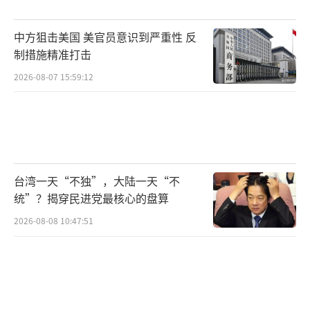
外，他们还在寻找规避中方限制的办法，比如
中方狙击美国 美官员意识到严重性 反
对那些不受禁令限制的材料进行再加工和回收
制措施精准打击
利用，以求从中提取少量稀土。一些公司可能
2026-08-07 15:59:12
只剩下40到60天的库存，如果中国没有批准出
口申请，他们担心库存耗尽后是否还能继续生
产。
过去几届美国政府都意识到稀土金属供应
台湾一天“不独”，大陆一天“不
存在脆弱性，但由于市场需求较小，利润微
统”？揭穿民进党最核心的盘算
薄，美国将这个产业转移到了中国。自那时
2026-08-08 10:47:51
起，如今依赖中国供应链的企业一直在游说，
反对美国限制从中国进口，因为这将迫使它们
在其他地方投资建立供应链。