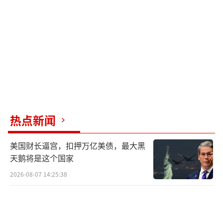
有信心在一场旷日持久的贸易战中坚持到最
后，很大程度上就是因为限制稀土金属出口这
张牌。他认为，这是一个关键的制约点，中方
相信自己不会退缩，而且认为美国也没有资格
来发号施令，主导谈判条件。
美国官员最近几天考虑了多种方案，以加
快国内稀土生产项目的加工速度和资金投入。
热点新闻
他们还在寻求与其他外国合作伙伴达成贸易协
美国财长逼宫，扣押万亿美债，最大黑
议，以减少对中国稀土加工设施的依赖。然
天鹅将是这个国家
而，对于那些恐慌于供应将在几个月内枯竭的
2026-08-07 14:25:38
行业领导者来说，他们认为美国政府现在并没
有太多可行的替代方案。
在很多情况下，企业只能依靠储备。此