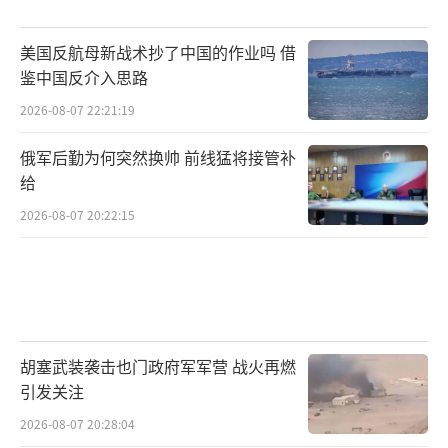
包括美国盟友在内的几乎所有国家，以及相关
美国反航母新战术抄了中国的作业吗 借
国际机构的一致反对和谴责。加州大学贝尼奥
鉴中国反介入思路
夫海洋科学实验室的主任道格拉斯·麦考利批
2026-08-07 22:21:19
评道，特朗普此举堪称巨大的历史倒退，最终
只会适得其反。
（责任编辑：卢其龙 CM0882）
俄军后勤为何突然换帅 前线猛将接管补
给
2026-08-07 20:22:15
胡塞武装袭击也门政府军军营 战火再燃
引发关注
2026-08-07 20:28:04