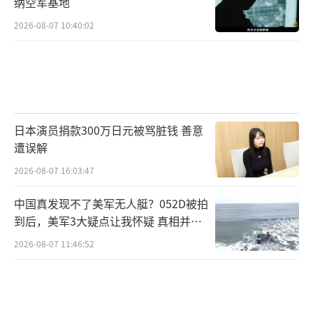
纳空军基地
澳大利亚矿业项目投资和运营商Cove Capi
2026-08-07 10:40:02
tal的首席执行官阿尔陶斯表示，要完全建立起
一条不依赖中国的强大供应链，至少需要10到1
5年的时间。他指出，这种危机早有预兆，现在
那些急需关键矿产的企业正与中国以外开发供
日本演员捐款300万日元被骂脏钱 善意
应链的企业展开接触，但供应紧张的局面仍将
遭误解
持续。
2026-08-07 16:03:47
特朗普签署行政令，准许“开发美国近海
中国真发现不了美军无人艇？052D被拍
关键矿产和资源”，意图借此重振美国在深海
到后，美军3大疑点让我怀疑 真相并非
海底矿产领域的主导地位，并对抗中国在该领
如此
2026-08-07 11:46:52
域的影响力。这项行政令允许矿产公司获得海
底采矿授权，破坏了全球限制深海采矿的努
力，或将危及整个深海生态系统。此举已遭到